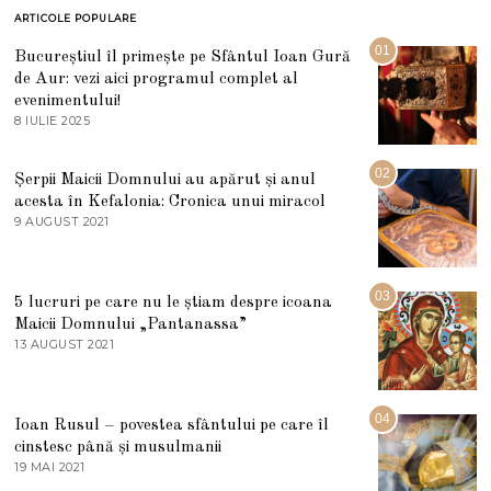
ARTICOLE POPULARE
01
Bucureștiul îl primește pe Sfântul Ioan Gură
de Aur: vezi aici programul complet al
evenimentului!
8 IULIE 2025
1
0
I
U
02
Șerpii Maicii Domnului au apărut și anul
L
acesta în Kefalonia: Cronica unui miracol
I
E
9 AUGUST 2021
2
2
7
0
M
2
A
5
R
03
5 lucruri pe care nu le știam despre icoana
T
I
Maicii Domnului „Pantanassa”
E
13 AUGUST 2021
1
2
3
0
A
2
U
2
G
04
Ioan Rusul – povestea sfântului pe care îl
U
S
cinstesc până și musulmanii
T
19 MAI 2021
1
2
9