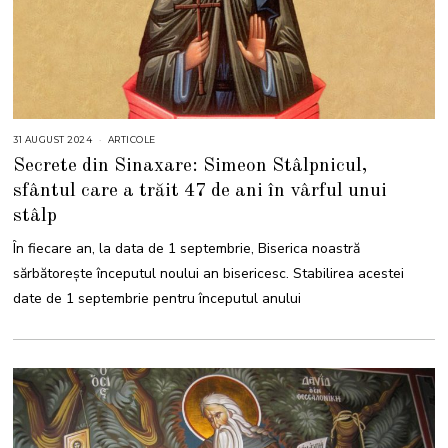
31 AUGUST 2024
3
ARTICOLE
0
Secrete din Sinaxare: Simeon Stâlpnicul,
S
E
sfântul care a trăit 47 de ani în vârful unui
P
T
stâlp
E
M
B
În fiecare an, la data de 1 septembrie, Biserica noastră
R
I
sărbătorește începutul noului an bisericesc. Stabilirea acestei
E
2
date de 1 septembrie pentru începutul anului
0
2
4