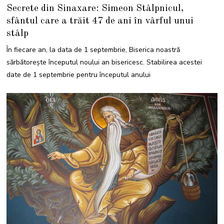
0
Secrete din Sinaxare: Simeon Stâlpnicul,
S
E
sfântul care a trăit 47 de ani în vârful unui
P
T
stâlp
E
M
B
În fiecare an, la data de 1 septembrie, Biserica noastră
R
I
sărbătorește începutul noului an bisericesc. Stabilirea acestei
E
2
date de 1 septembrie pentru începutul anului
0
2
4