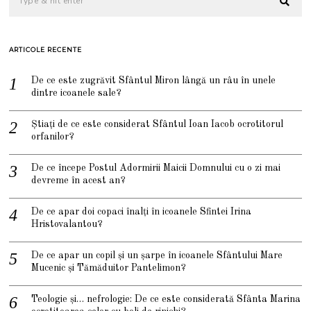
ARTICOLE RECENTE
De ce este zugrăvit Sfântul Miron lângă un râu în unele
dintre icoanele sale?
Știați de ce este considerat Sfântul Ioan Iacob ocrotitorul
orfanilor?
De ce începe Postul Adormirii Maicii Domnului cu o zi mai
devreme în acest an?
De ce apar doi copaci înalți în icoanele Sfintei Irina
Hristovalantou?
De ce apar un copil și un șarpe în icoanele Sfântului Mare
Mucenic și Tămăduitor Pantelimon?
Teologie și… nefrologie: De ce este considerată Sfânta Marina