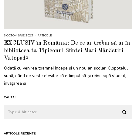
6 OCTOMBRIE 2023
6
ARTICOLE
O
EXCLUSIV în România: De ce ar trebui să ai în
C
T
biblioteca ta Tipiconul Sfintei Mari Mănăstiri
O
M
Vatoped?
B
R
I
Odată cu venirea toamnei începe și un nou an școlar. Clopoțelul
E
2
sună, dând de veste elevilor că e timpul să-și reînceapă studiul,
0
2
învățarea și
3
CAUTĂ!
ARTICOLE RECENTE