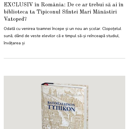
O
EXCLUSIV în România: De ce ar trebui să ai în
C
T
biblioteca ta Tipiconul Sfintei Mari Mănăstiri
O
M
Vatoped?
B
R
I
Odată cu venirea toamnei începe și un nou an școlar. Clopoțelul
E
2
sună, dând de veste elevilor că e timpul să-și reînceapă studiul,
0
2
învățarea și
3