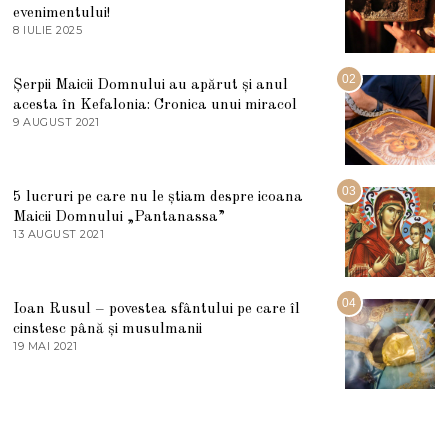
evenimentului!
8 IULIE 2025
1
0
I
U
02
Șerpii Maicii Domnului au apărut și anul
L
acesta în Kefalonia: Cronica unui miracol
I
E
9 AUGUST 2021
2
2
7
0
M
2
A
5
R
03
5 lucruri pe care nu le știam despre icoana
T
I
Maicii Domnului „Pantanassa”
E
13 AUGUST 2021
1
2
3
0
A
2
U
2
G
04
Ioan Rusul – povestea sfântului pe care îl
U
S
cinstesc până și musulmanii
T
19 MAI 2021
1
2
9
0
M
2
A
1
I
2
0