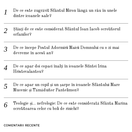
De ce este zugrăvit Sfântul Miron lângă un râu în unele
dintre icoanele sale?
Știați de ce este considerat Sfântul Ioan Iacob ocrotitorul
orfanilor?
De ce începe Postul Adormirii Maicii Domnului cu o zi mai
devreme în acest an?
De ce apar doi copaci înalți în icoanele Sfintei Irina
Hristovalantou?
De ce apar un copil și un șarpe în icoanele Sfântului Mare
Mucenic și Tămăduitor Pantelimon?
Teologie și… nefrologie: De ce este considerată Sfânta Marina
ocrotitoarea celor cu boli de rinichi?
COMENTARII RECENTE