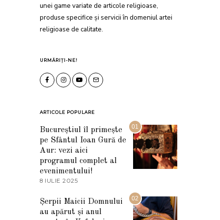
unei game variate de articole religioase,
produse specifice și servicii în domeniul artei
religioase de calitate.
URMĂRIȚI-NE!
ARTICOLE POPULARE
01
Bucureștiul îl primește
pe Sfântul Ioan Gură de
Aur: vezi aici
programul complet al
evenimentului!
8 IULIE 2025
1
0
I
02
Șerpii Maicii Domnului
U
au apărut și anul
L