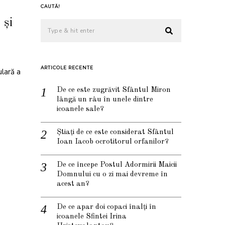
CAUTĂ!
 și
ARTICOLE RECENTE
ulară a
De ce este zugrăvit Sfântul Miron
lângă un râu în unele dintre
icoanele sale?
Știați de ce este considerat Sfântul
Ioan Iacob ocrotitorul orfanilor?
De ce începe Postul Adormirii Maicii
Domnului cu o zi mai devreme în
acest an?
De ce apar doi copaci înalți în
icoanele Sfintei Irina