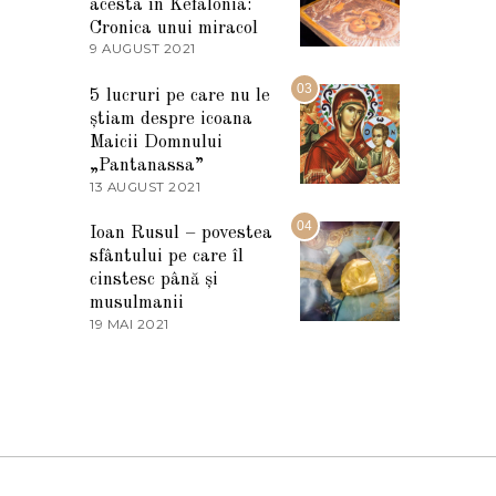
I
acesta în Kefalonia:
E
Cronica unui miracol
2
9 AUGUST 2021
2
0
7
2
M
03
5
5 lucruri pe care nu le
A
știam despre icoana
R
T
Maicii Domnului
I
„Pantanassa”
E
13 AUGUST 2021
1
2
3
0
A
04
2
Ioan Rusul – povestea
U
2
sfântului pe care îl
G
U
cinstesc până și
S
musulmanii
T
19 MAI 2021
1
2
9
0
M
2
A
1
I
2
0
2
1