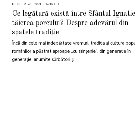
17 DECEMBRIE 2021
1
ARTICOLE
7
D
Ce legătură există între Sfântul Ignatie
E
C
tăierea porcului? Despre adevărul din
E
M
B
spatele tradiției
R
I
E
Încă din cele mai îndepărtate vremuri, tradiția și cultura pop
2
0
românilor a păstrat aproape „cu sfințenie”, din generație în
2
1
generație, anumite sărbători și