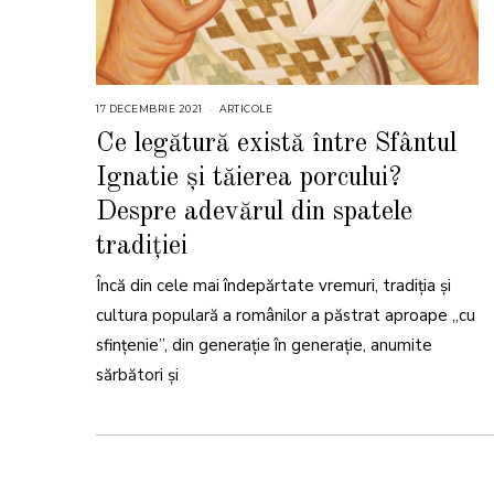
17 DECEMBRIE 2021
1
ARTICOLE
7
D
Ce legătură există între Sfântul
E
C
Ignatie și tăierea porcului?
E
M
B
Despre adevărul din spatele
R
I
tradiției
E
2
0
2
Încă din cele mai îndepărtate vremuri, tradiția și
1
cultura populară a românilor a păstrat aproape „cu
sfințenie”, din generație în generație, anumite
sărbători și