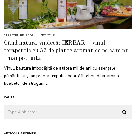
21 SEPTEMBRIE 2024
2
ARTICOLE
1
Când natura vindecă: IERBAR – vinul
S
E
terapeutic cu 33 de plante aromatice pe care nu-
P
T
l mai poți uita
E
M
B
Vinul, băutura îmbogățită de atâtea mii de ani cu esențele
R
I
pământului și amprenta timpului, poartă în el nu doar aroma
E
2
boabelor de struguri, ci
0
2
4
CAUTĂ!
ARTICOLE RECENTE