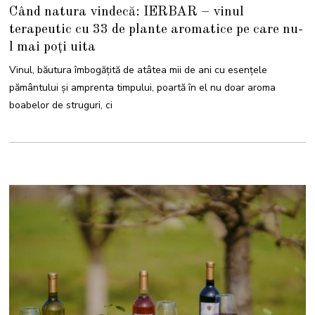
1
Când natura vindecă: IERBAR – vinul
S
E
terapeutic cu 33 de plante aromatice pe care nu-
P
T
l mai poți uita
E
M
B
Vinul, băutura îmbogățită de atâtea mii de ani cu esențele
R
I
pământului și amprenta timpului, poartă în el nu doar aroma
E
2
boabelor de struguri, ci
0
2
4