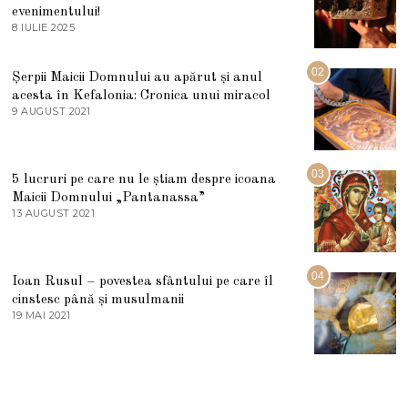
evenimentului!
8 IULIE 2025
1
0
I
U
02
Șerpii Maicii Domnului au apărut și anul
L
acesta în Kefalonia: Cronica unui miracol
I
E
9 AUGUST 2021
2
2
7
0
M
2
A
5
R
03
5 lucruri pe care nu le știam despre icoana
T
I
Maicii Domnului „Pantanassa”
E
13 AUGUST 2021
1
2
3
0
A
2
U
2
G
04
Ioan Rusul – povestea sfântului pe care îl
U
S
cinstesc până și musulmanii
T
19 MAI 2021
1
2
9
0
M
2
A
1
I
2
0