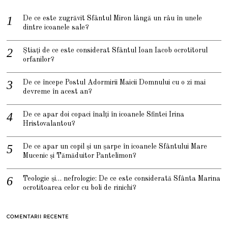
De ce este zugrăvit Sfântul Miron lângă un râu în unele
dintre icoanele sale?
Știați de ce este considerat Sfântul Ioan Iacob ocrotitorul
orfanilor?
De ce începe Postul Adormirii Maicii Domnului cu o zi mai
devreme în acest an?
De ce apar doi copaci înalți în icoanele Sfintei Irina
Hristovalantou?
De ce apar un copil și un șarpe în icoanele Sfântului Mare
Mucenic și Tămăduitor Pantelimon?
Teologie și… nefrologie: De ce este considerată Sfânta Marina
ocrotitoarea celor cu boli de rinichi?
COMENTARII RECENTE