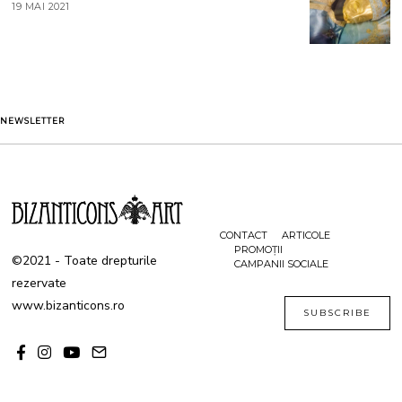
19 MAI 2021
1
2
9
0
M
2
A
1
I
2
0
2
1
NEWSLETTER
CONTACT
ARTICOLE
PROMOȚII
©2021 - Toate drepturile
CAMPANII SOCIALE
rezervate
www.bizanticons.ro
SUBSCRIBE