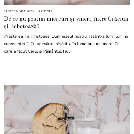
21 DECEMBRIE 2023
2
ARTICOLE
1
De ce nu postim miercuri și vineri, între Crăciun
D
E
și Bobotează?
C
E
M
„Naşterea Ta, Hristoase, Dumnezeul nostru, răsărit-a lumii lumina
B
R
cunoştinţei…”. Cu adevărat, răsărit-a în lume bucurie mare. Cel
I
E
care a făcut Cerul și Pământul, Fiul
2
0
2
3