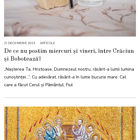
21 DECEMBRIE 2023
2
ARTICOLE
1
De ce nu postim miercuri și vineri, între Crăciun
D
E
și Bobotează?
C
E
M
„Naşterea Ta, Hristoase, Dumnezeul nostru, răsărit-a lumii lumina
B
R
cunoştinţei…”. Cu adevărat, răsărit-a în lume bucurie mare. Cel
I
E
care a făcut Cerul și Pământul, Fiul
2
0
2
3