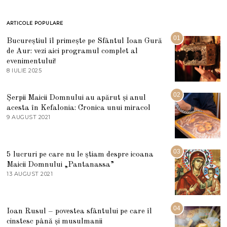
ARTICOLE POPULARE
01
Bucureștiul îl primește pe Sfântul Ioan Gură
de Aur: vezi aici programul complet al
evenimentului!
8 IULIE 2025
1
0
I
U
02
Șerpii Maicii Domnului au apărut și anul
L
acesta în Kefalonia: Cronica unui miracol
I
E
9 AUGUST 2021
2
2
7
0
M
2
A
5
R
03
5 lucruri pe care nu le știam despre icoana
T
I
Maicii Domnului „Pantanassa”
E
13 AUGUST 2021
1
2
3
0
A
2
U
2
G
04
Ioan Rusul – povestea sfântului pe care îl
U
S
cinstesc până și musulmanii
T