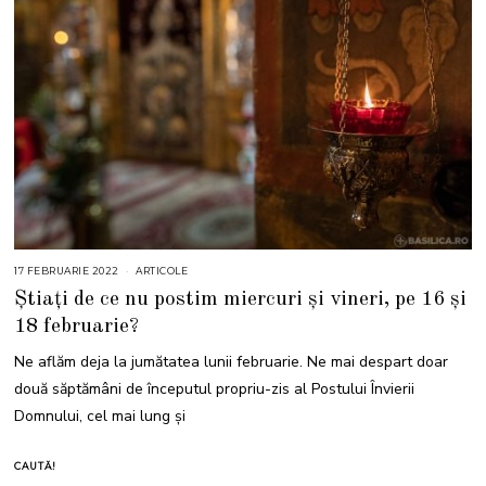
17 FEBRUARIE 2022
1
ARTICOLE
8
Știați de ce nu postim miercuri și vineri, pe 16 și
F
E
18 februarie?
B
R
U
Ne aflăm deja la jumătatea lunii februarie. Ne mai despart doar
A
R
două săptămâni de începutul propriu-zis al Postului Învierii
I
E
Domnului, cel mai lung şi
2
0
2
2
CAUTĂ!