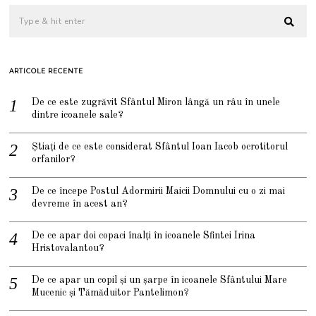
ARTICOLE RECENTE
De ce este zugrăvit Sfântul Miron lângă un râu în unele
dintre icoanele sale?
Știați de ce este considerat Sfântul Ioan Iacob ocrotitorul
orfanilor?
De ce începe Postul Adormirii Maicii Domnului cu o zi mai
devreme în acest an?
De ce apar doi copaci înalți în icoanele Sfintei Irina
Hristovalantou?
De ce apar un copil și un șarpe în icoanele Sfântului Mare
Mucenic și Tămăduitor Pantelimon?