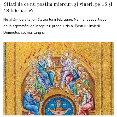
8
Știați de ce nu postim miercuri și vineri, pe 16 și
F
E
18 februarie?
B
R
U
Ne aflăm deja la jumătatea lunii februarie. Ne mai despart doar
A
R
două săptămâni de începutul propriu-zis al Postului Învierii
I
E
Domnului, cel mai lung şi
2
0
2
2