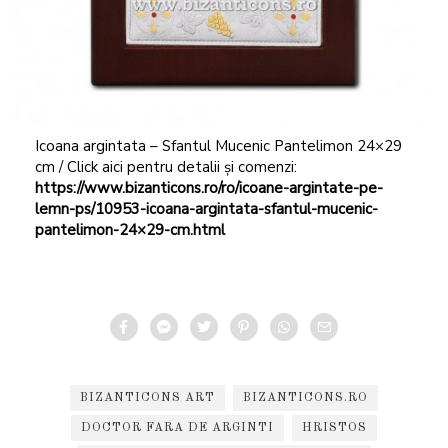
Icoana argintata – Sfantul Mucenic Pantelimon 24×29
cm / Click aici pentru detalii și comenzi:
https://www.bizanticons.ro/ro/icoane-argintate-pe-
lemn-ps/10953-icoana-argintata-sfantul-mucenic-
pantelimon-24×29-cm.html
BIZANTICONS ART
BIZANTICONS.RO
DOCTOR FARA DE ARGINTI
HRISTOS