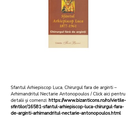
Sfantul Arhiepiscop Luca, Chirurgul fara de arginti –
Arhimandritul Nectarie Antonopoulos / Click aici pentru
detalii și comenzi:
https://www.bizanticons.ro/ro/vietile-
sfintilor/16581-sfantul-arhiepiscop-luca-chirurgul-fara-
de-arginti-arhimandritul-nectarie-antonopoulos.html