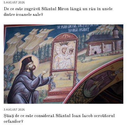
5 AUGUST 2026
5
A
De ce este zugrăvit Sfântul Miron lângă un râu în unele
U
G
dintre icoanele sale?
U
S
T
2
0
2
6
3 AUGUST 2026
3
A
Știați de ce este considerat Sfântul Ioan Iacob ocrotitorul
U
G
orfanilor?
U
S