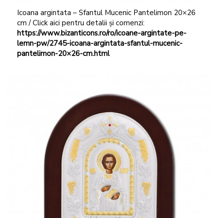
Icoana argintata – Sfantul Mucenic Pantelimon 20×26
cm / Click aici pentru detalii și comenzi:
https://www.bizanticons.ro/ro/icoane-argintate-pe-
lemn-pw/2745-icoana-argintata-sfantul-mucenic-
pantelimon-20×26-cm.html