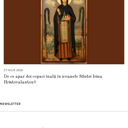
27 IULIE 2026
2
7
De ce apar doi copaci înalți în icoanele Sfintei Irina
I
U
Hristovalantou?
L
I
E
2
0
2
NEWSLETTER
6