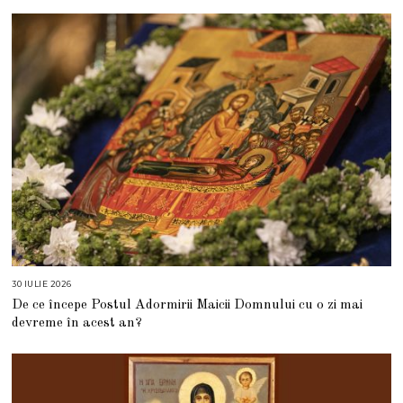
T
2
0
2
6
30 IULIE 2026
3
0
De ce începe Postul Adormirii Maicii Domnului cu o zi mai
I
U
devreme în acest an?
L
I
E
2
0
2
6