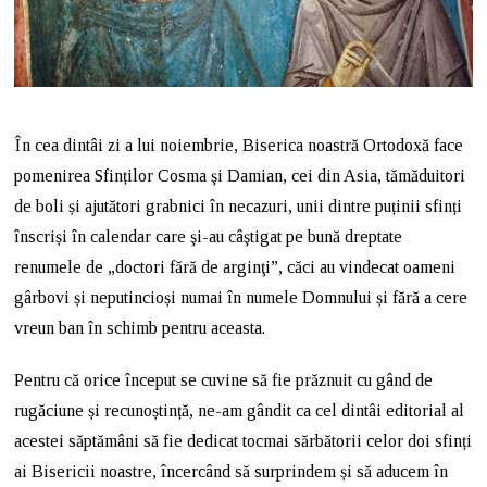
În cea dintâi zi a lui noiembrie, Biserica noastră Ortodoxă face
pomenirea Sfinților Cosma şi Damian, cei din Asia, tămăduitori
de boli și ajutători grabnici în necazuri, unii dintre puținii sfinți
înscriși în calendar care şi-au câştigat pe bună dreptate
renumele de „doctori fără de arginţi”, căci au vindecat oameni
gârbovi și neputincioși numai în numele Domnului și fără a cere
vreun ban în schimb pentru aceasta.
Pentru că orice început se cuvine să fie prăznuit cu gând de
rugăciune și recunoștință, ne-am gândit ca cel dintâi editorial al
acestei săptămâni să fie dedicat tocmai sărbătorii celor doi sfinți
ai Bisericii noastre, încercând să surprindem și să aducem în