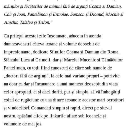
măriților și făcătorilor de minuni fără de arginți Cosma și Damian,
Chir și Ioan, Pantelimon și Ermolae, Samson și Diomid, Mochie și
Anichit, Talaleu și Trifon.”
Cu prilejul acestei zile însemnate, aducem în atenția
dumneavoastră câteva icoane și volume deosebit de
impresionante, dedicate Sfinților Cosma și Damian din Roma,
Sfântului Luca al Crimeii, dar și Marelui Mucenic și Tămăduitor
Pantelimon, cu toții fiind cunoscuți de către sub numele de
„doctori fără de arginți”, la cele mai variate prețuri – potrivite
nu doar ca dar și încununare a unui moment deosebit din viața
celor apropiați, ci și dacă doriți, pur și simplu, să vă îmbogățiți
colțul de rugăciune cu una dintre icoanele acestor mari ocrotitori
și vindecători. Comandați simplu și rapid, direct pe site-ul
nostru, apăsând click pe linkurile aflate sub icoanele și
volumele de mai jos.