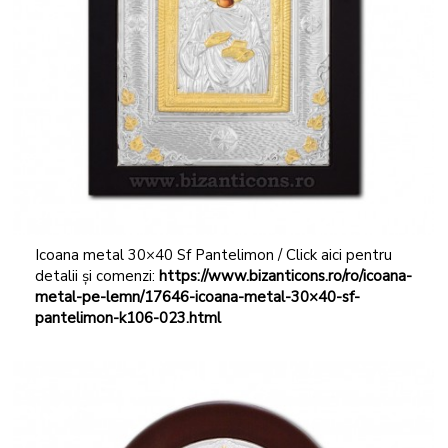
Icoana metal 30×40 Sf Pantelimon / Click aici pentru
detalii și comenzi:
https://www.bizanticons.ro/ro/icoana-
metal-pe-lemn/17646-icoana-metal-30×40-sf-
pantelimon-k106-023.html