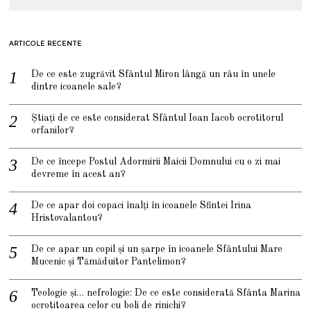
ARTICOLE RECENTE
De ce este zugrăvit Sfântul Miron lângă un râu în unele
dintre icoanele sale?
Știați de ce este considerat Sfântul Ioan Iacob ocrotitorul
orfanilor?
De ce începe Postul Adormirii Maicii Domnului cu o zi mai
devreme în acest an?
De ce apar doi copaci înalți în icoanele Sfintei Irina
Hristovalantou?
De ce apar un copil și un șarpe în icoanele Sfântului Mare
Mucenic și Tămăduitor Pantelimon?
Teologie și… nefrologie: De ce este considerată Sfânta Marina
ocrotitoarea celor cu boli de rinichi?