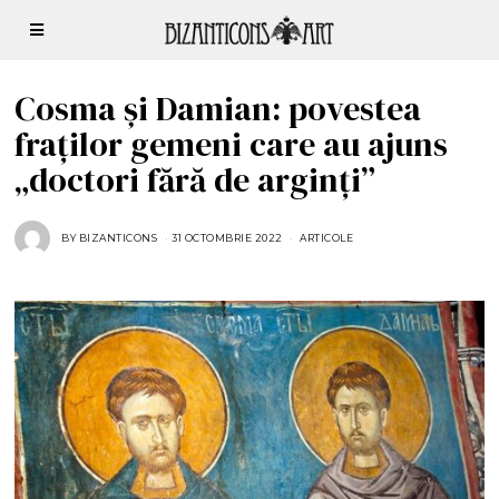
Cosma și Damian: povestea
fraților gemeni care au ajuns
„doctori fără de arginţi”
BY
BIZANTICONS
31 OCTOMBRIE 2022
2
ARTICOLE
8
O
C
T
O
M
B
R
I
E
2
0
2
3