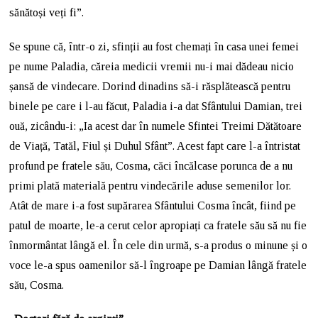
sănătoși veți fi”.
Se spune că, într-o zi, sfinții au fost chemați în casa unei femei
pe nume Paladia, căreia medicii vremii nu-i mai dădeau nicio
șansă de vindecare. Dorind dinadins să-i răsplătească pentru
binele pe care i l-au făcut, Paladia i-a dat Sfântului Damian, trei
ouă, zicându-i: „Ia acest dar în numele Sfintei Treimi Dătătoare
de Viață, Tatăl, Fiul și Duhul Sfânt”. Acest fapt care l-a întristat
profund pe fratele său, Cosma, căci încălcase porunca de a nu
primi plată materială pentru vindecările aduse semenilor lor.
Atât de mare i-a fost supărarea Sfântului Cosma încât, fiind pe
patul de moarte, le-a cerut celor apropiați ca fratele său să nu fie
înmormântat lângă el. În cele din urmă, s-a produs o minune și o
voce le-a spus oamenilor să-l îngroape pe Damian lângă fratele
său, Cosma.