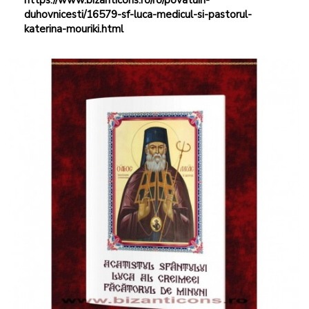
duhovnicesti/16579-sf-luca-medicul-si-pastorul-
katerina-mouriki.html