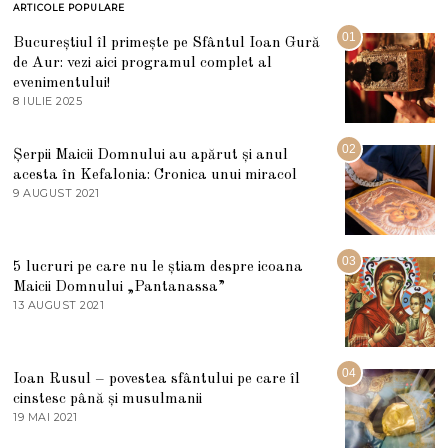
ARTICOLE POPULARE
01
Bucureștiul îl primește pe Sfântul Ioan Gură
de Aur: vezi aici programul complet al
evenimentului!
8 IULIE 2025
1
0
I
U
02
Șerpii Maicii Domnului au apărut și anul
L
acesta în Kefalonia: Cronica unui miracol
I
E
9 AUGUST 2021
2
2
7
0
M
2
A
5
R
03
5 lucruri pe care nu le știam despre icoana
T
I
Maicii Domnului „Pantanassa”
E
13 AUGUST 2021
1
2
3
0
A
2
U
2
G
04
Ioan Rusul – povestea sfântului pe care îl
U
S
cinstesc până și musulmanii
T
19 MAI 2021
1
2
9
0
M