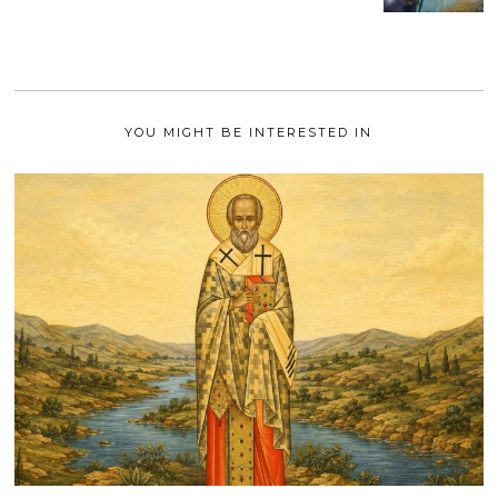
2
A
1
I
2
0
2
1
YOU MIGHT BE INTERESTED IN