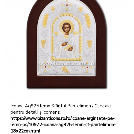
Icoana Ag925 lemn Sfântul Pantelimon / Click aici
pentru detalii și comenzi:
https://www.bizanticons.ro/ro/icoane-argintate-pe-
lemn-ps/10972-icoana-ag925-lemn-sf-pantelimon-
18x22cm.html