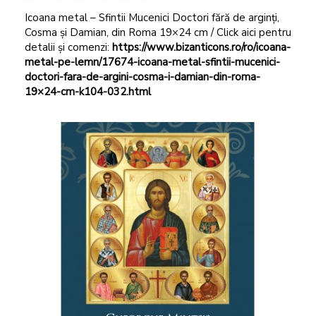
Icoana metal – Sfintii Mucenici Doctori fără de arginți,
Cosma și Damian, din Roma 19×24 cm / Click aici pentru
detalii și comenzi:
https://www.bizanticons.ro/ro/icoana-
metal-pe-lemn/17674-icoana-metal-sfintii-mucenici-
doctori-fara-de-argini-cosma-i-damian-din-roma-
19×24-cm-k104-032.html