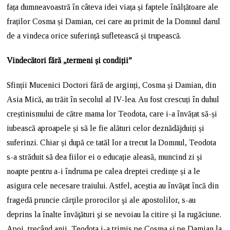
fața dumneavoastră în câteva idei viața și faptele înălțătoare ale
fraților Cosma și Damian, cei care au primit de la Domnul darul
de a vindeca orice suferință sufletească și trupească.
Vindecători fără „termeni și condiții”
Sfinții Mucenici Doctori fără de arginți, Cosma și Damian, din
Asia Mică, au trăit în secolul al IV-lea. Au fost crescuți în duhul
creștinismului de către mama lor Teodota, care i-a învățat să-și
iubească aproapele și să le fie alături celor deznădăjduiți și
suferinzi. Chiar și după ce tatăl lor a trecut la Domnul, Teodota
s-a străduit să dea fiilor ei o educație aleasă, muncind zi și
noapte pentru a-i îndruma pe calea dreptei credințe și a le
asigura cele necesare traiului. Astfel, aceștia au învăţat încă din
fragedă pruncie cărţile prorocilor şi ale apostolilor, s-au
deprins la înalte învăţături şi se nevoiau la citire și la rugăciune.
Apoi, trecând anii, Teodota i-a trimis pe Cosma şi pe Damian la