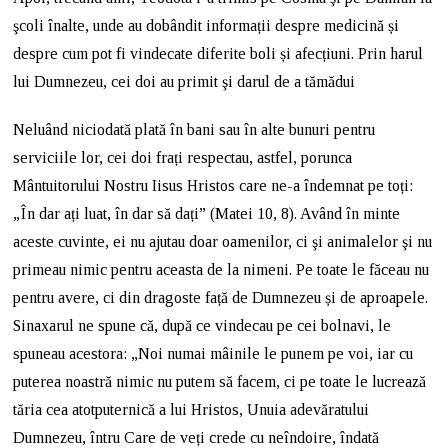
şcoli înalte, unde au dobândit informații despre medicină și
despre cum pot fi vindecate diferite boli și afecțiuni. Prin harul
lui Dumnezeu, cei doi au primit şi darul de a tămădui
Neluând niciodată plată în bani sau în alte bunuri pentru
serviciile lor, cei doi frați respectau, astfel, porunca
Mântuitorului Nostru Iisus Hristos care ne-a îndemnat pe toți:
„În dar ați luat, în dar să dați” (Matei 10, 8). Având în minte
aceste cuvinte, ei nu ajutau doar oamenilor, ci şi animalelor şi nu
primeau nimic pentru aceasta de la nimeni. Pe toate le făceau nu
pentru avere, ci din dragoste față de Dumnezeu și de aproapele.
Sinaxarul ne spune că, după ce vindecau pe cei bolnavi, le
spuneau acestora: „Noi numai mâinile le punem pe voi, iar cu
puterea noastră nimic nu putem să facem, ci pe toate le lucrează
tăria cea atotputernică a lui Hristos, Unuia adevăratului
Dumnezeu, întru Care de veți crede cu neîndoire, îndată