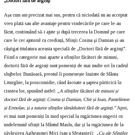
„Doctori fără de arginţi”
Așa cum am precizat mai sus, pentru că niciodată nu au acceptat
vreo plată sau alte avantaje pentru vindecările pe care le-au
făcut, continuând să-i ajute și după trecerea la Domnul pe care
care le cer ajutorul cu credință, Sfinții Cosma şi Damian și-au
câștigat titulatura aceasta specială de „Doctori fără de arginţi”.
Fiind o categorie mai aparte a sfinților făcători de minuni,
doctorii fără de arginți sunt pomeniți de mai multe ori în cadrul
slujbelor. Bunăoară, preotul îi pomenește înainte de Sfânta
Liturghie, la proscomidie, când âscoate a șaptea părticică în
cinstea lor, spunând astfel:
„A sfinților făcători de minuni și
doctori fără de arginți: Cosma și Damian, Chir și Ioan, Pantelimon
și Ermolae, și a tuturor sfinților tămăduitori fără de arginți.”
Apoi,
ei mai sunt pomeniți în mod special la rugăciunea ungerii cu
undelemnul sfințit la Sfântul Maslu, dar și la rugăciunea de la
săvârșirea Agheasmei Mici (sau a Sfeștaniei):
„Cu ale Sfinților