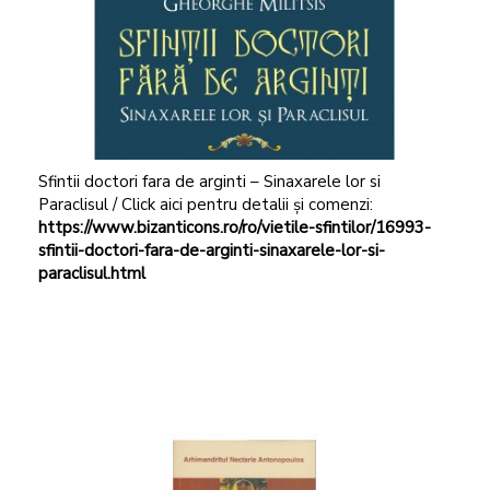
Sfintii doctori fara de arginti – Sinaxarele lor si
Paraclisul / Click aici pentru detalii și comenzi:
https://www.bizanticons.ro/ro/vietile-sfintilor/16993-
sfintii-doctori-fara-de-arginti-sinaxarele-lor-si-
paraclisul.html