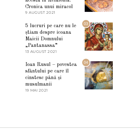
acesta în Kefalonia:
E
Cronica unui miracol
2
9 AUGUST 2021
2
0
7
2
M
03
5
5 lucruri pe care nu le
A
știam despre icoana
R
T
Maicii Domnului
I
„Pantanassa”
E
13 AUGUST 2021
1
2
3
0
A
04
2
Ioan Rusul – povestea
U
2
sfântului pe care îl
G
U
cinstesc până și
S
musulmanii
T
19 MAI 2021
1
2
9
0
M
2
A
1
I
2
0
2
1