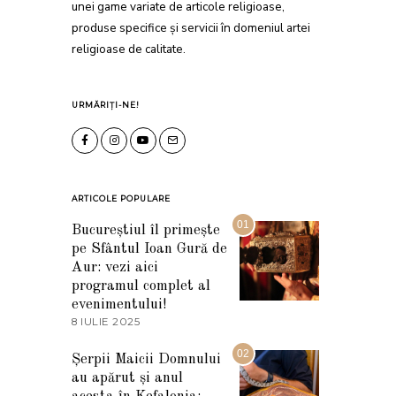
unei game variate de articole religioase,
produse specifice și servicii în domeniul artei
religioase de calitate.
URMĂRIȚI-NE!
ARTICOLE POPULARE
01
Bucureștiul îl primește
pe Sfântul Ioan Gură de
Aur: vezi aici
programul complet al
evenimentului!
8 IULIE 2025
1
0
I
02
Șerpii Maicii Domnului
U
au apărut și anul
L
I