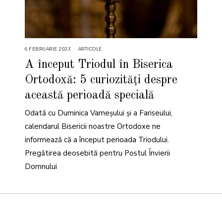
6 FEBRUARIE 2023
6
ARTICOLE
F
E
A început Triodul în Biserica
B
R
Ortodoxă: 5 curiozități despre
U
A
R
această perioadă specială
I
E
2
Odată cu Duminica Vameșului și a Fariseului,
0
2
calendarul Bisericii noastre Ortodoxe ne
3
informează că a început perioada Triodului.
Pregătirea deosebită pentru Postul Învierii
Domnului