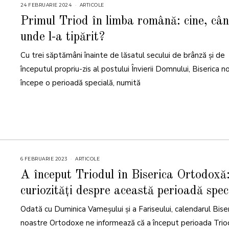
24 FEBRUARIE 2024
ARTICOLE
Primul Triod în limba română: cine, cân
unde l-a tipărit?
Cu trei săptămâni înainte de lăsatul secului de brânză și de
începutul propriu-zis al postului Învierii Domnului, Biserica n
începe o perioadă specială, numită
6 FEBRUARIE 2023
6
ARTICOLE
F
E
A început Triodul în Biserica Ortodoxă
B
R
curiozități despre această perioadă spec
U
A
R
Odată cu Duminica Vameșului și a Fariseului, calendarul Biseri
I
E
2
noastre Ortodoxe ne informează că a început perioada Triod
0