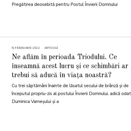
2
Pregătirea deosebită pentru Postul Învierii Domnului
3
15 FEBRUARIE 2022
1
ARTICOLE
8
F
Ne aflăm în perioada Triodului. Ce
E
B
înseamnă acest lucru și ce schimbări ar
R
U
A
trebui să aducă în viața noastră?
R
I
E
Cu trei săptămâni înainte de lăsatul secului de brânză și de
2
0
începutul propriu-zis al postului Învierii Domnului, adică oda
2
2
Duminica Vameşului şi a