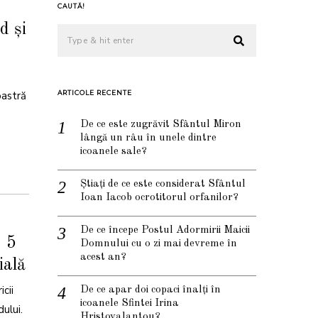
CAUTĂ!
d și
oastră
ARTICOLE RECENTE
De ce este zugrăvit Sfântul Miron
lângă un râu în unele dintre
icoanele sale?
Știați de ce este considerat Sfântul
Ioan Iacob ocrotitorul orfanilor?
De ce începe Postul Adormirii Maicii
: 5
Domnului cu o zi mai devreme în
acest an?
ială
cii
De ce apar doi copaci înalți în
icoanele Sfintei Irina
ului.
Hristovalantou?