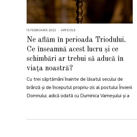
15 FEBRUARIE 2022
1
ARTICOLE
8
F
Ne aflăm în perioada Triodului.
E
B
Ce înseamnă acest lucru și ce
R
U
A
schimbări ar trebui să aducă în
R
I
viața noastră?
E
2
0
2
Cu trei săptămâni înainte de lăsatul secului de
2
brânză și de începutul propriu-zis al postului Învierii
Domnului, adică odată cu Duminica Vameşului şi a