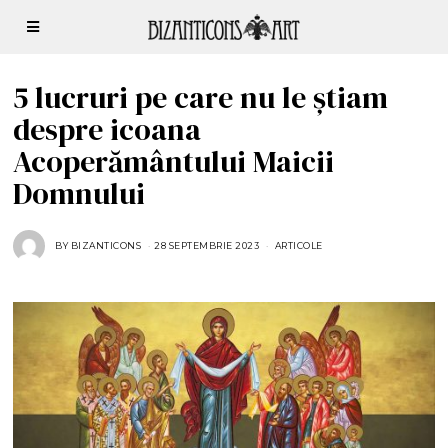
5 lucruri pe care nu le știam
despre icoana
Acoperământului Maicii
Domnului
BY
BIZANTICONS
28 SEPTEMBRIE 2023
2
ARTICOLE
8
S
E
P
T
E
M
B
R
I
E
2
0
2
3