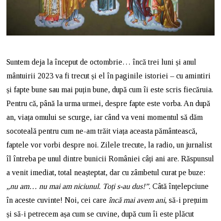
Suntem deja la început de octombrie… încă trei luni și anul
mântuirii 2023 va fi trecut și el în paginile istoriei – cu amintiri
și fapte bune sau mai puțin bune, după cum îi este scris fiecăruia.
Pentru că, până la urma urmei, despre fapte este vorba. An după
an, viața omului se scurge, iar când va veni momentul să dăm
socoteală pentru cum ne-am trăit viața aceasta pământească,
faptele vor vorbi despre noi. Zilele trecute, la radio, un jurnalist
îl întreba pe unul dintre bunicii României câți ani are. Răspunsul
a venit imediat, total neașteptat, dar cu zâmbetul curat pe buze:
„nu am… nu mai am niciunul. Toți s-au dus!”.
Câtă înțelepciune
în aceste cuvinte! Noi, cei care
încă mai avem ani
, să-i prețuim
și să-i petrecem așa cum se cuvine, după cum îi este plăcut