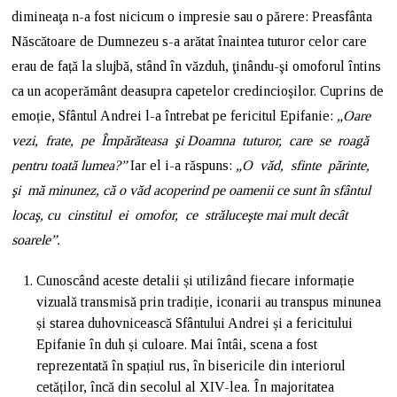
dimineaţa n-a fost nicicum o impresie sau o părere: Preasfânta
Născătoare de Dumnezeu s-a arătat înaintea tuturor celor care
erau de față la slujbă, stând în văzduh, ţinându-şi omoforul întins
ca un acoperământ deasupra capetelor credincioşilor. Cuprins de
emoție, Sfântul Andrei l-a întrebat pe fericitul Epifanie:
„Oare
vezi, frate, pe Împărăteasa şi Doamna tuturor, care se roagă
pentru toată lumea?”
Iar el i-a răspuns:
„O văd, sfinte părinte,
şi mă minunez, că o văd acoperind pe oamenii ce sunt în sfântul
locaş, cu cinstitul ei omofor, ce străluceşte mai mult decât
soarele”.
Cunoscând aceste detalii și utilizând fiecare informație
vizuală transmisă prin tradiție, iconarii au transpus minunea
și starea duhovnicească Sfântului Andrei și a fericitului
Epifanie în duh și culoare. Mai întâi, scena a fost
reprezentată în spațiul rus, în bisericile din interiorul
cetăților, încă din secolul al XIV-lea. În majoritatea