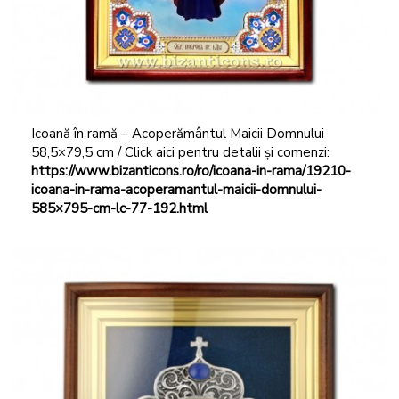
Icoană în ramă – Acoperământul Maicii Domnului
58,5×79,5 cm / Click aici pentru detalii și comenzi:
https://www.bizanticons.ro/ro/icoana-in-rama/19210-
icoana-in-rama-acoperamantul-maicii-domnului-
585×795-cm-lc-77-192.html