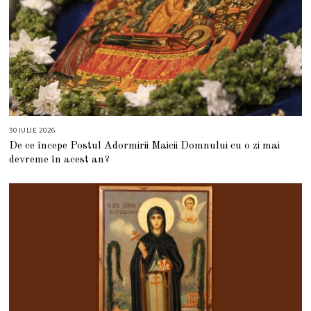
30 IULIE 2026
3
0
De ce începe Postul Adormirii Maicii Domnului cu o zi mai
I
U
devreme în acest an?
L
I
E
2
0
2
6