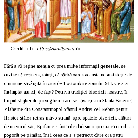
Credit foto:
https://ziarullumina.
ro
Fără a vă reține atenția cu prea multe informații generale, se
cuvine să reținem, totuși, că sărbătoarea aceasta ne amintește de
o minune săvârșită în ziua de 1 octombrie a anului 911. Ce s-a
întâmplat atunci, de fapt? Potrivit tradiției bisericii noastre, în
timpul slujbei de priveghere care se săvârșea în Sfânta Biserică
Vlaherne din Constantinopol Sfântul Andrei cel Nebun pentru
Hristos stătea retras într-o strană, spre spatele bisericii, alături
de ucenicul său, Epifanie. Cântările dădeau impresia că cerul s-a
pogorât pe pământ, însă ceea ce s-a petrecut către ora patru