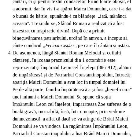
cântări, ci și pentru textul condacelor. Fiind foarte obosit, el
a adormit, dar în vis i-a apărut Maica Domnului, care i-a dat
o bucată de hârtie, spunându-i cu blândețe: „iată, mănâncă
aceasta”. Trezindu-se, Sfântul Roman a realizat că a fost
înzestrat cu inspirație divină. După ce a primit
binecuvântarea patriarhului, urcând în amvon, a început să
cânte condacul
„Fecioara astăzi
”, pe care îl cântăm și astăzi.
De asemenea, lângă Sfântul Roman Melodul și ceilalți
cântăreți, în icoana praznicului din 1 octombrie este
reprezentat și împăratul Leon cel Înțelept (886-912), alături
de împărăteasă și de Patriarhul Constantinopolului, întrucât
apariția Maicii Domnului a avut loc în timpul domniei lui.
Pe de altă parte, familia împărătească a și fost „beneficiara”
unei minuni a Maicii Domnului. Se spune că soția
împăratului Leon cel înțelept, împărăteasa Zoe suferea de o
boală gravă, incurabilă, însă, într-o noapte, prin vedenie
dumnezeiască, a aflat că dacă se va atinge de Brâul Maicii
Domnului se va vindeca. La rugămintea Împăratului Leon,
Patriarhul Constantinopolului a luat Brâul Maicii Domnului,