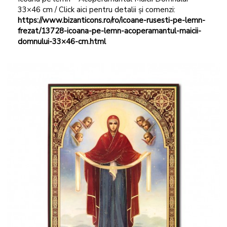
33×46 cm / Click aici pentru detalii și comenzi:
https://www.bizanticons.ro/ro/icoane-rusesti-pe-lemn-
frezat/13728-icoana-pe-lemn-acoperamantul-maicii-
domnului-33×46-cm.html