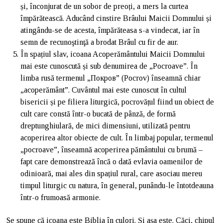
și, înconjurat de un sobor de preoți, a mers la curtea
împărătească. Aducând cinstire Brâului Maicii Domnului și
atingându-se de acesta, împărăteasa s-a vindecat, iar în
semn de recunoştinţă a brodat Brâul cu fir de aur.
În spațiul slav, icoana Acoperământului Maicii Domnului
mai este cunoscută și sub denumirea de „Pocroave”. În
limba rusă termenul „Покров” (Pocrov) înseamnă chiar
„acoperământ”. Cuvântul mai este cunoscut în cultul
bisericii și pe filiera liturgică, pocrovățul fiind un obiect de
cult care constă într-o bucată de pânză, de formă
dreptunghiulară, de mici dimensiuni, utilizată pentru
acoperirea altor obiecte de cult. În limbaj popular, termenul
„pocroave”, înseamnă acoperirea pământului cu brumă –
fapt care demonstrează încă o dată evlavia oamenilor de
odinioară, mai ales din spațiul rural, care asociau mereu
timpul liturgic cu natura, în general, punându-le întotdeauna
într-o frumoasă armonie.
Se spune că icoana este Biblia în culori. Și așa este. Căci, chipul