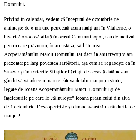
Domnului.
Privind în calendar, vedem că începutul de octombrie ne
amintește de o minune petrecută acum mulți ani în Vlaherne, o
biserică ortodoxă aflată în orașul Constantinopol, sau de motivul
pentru care prăznuim, în această zi, sărbătoarea
Acoperământului Maicii Domnului. Iar dacă în anii trecuți v-am
prezentat pe larg povestea sărbătorii, așa cum se regăsește ea în
Sinaxar și în scrierile Sfinților Părinți, de această dată ne-am
gândit să vă aducem înainte câteva detalii mai puțin știute,
legate de icoana Acoperământului Maicii Domnului și de
înțelesurile pe care le „tăinuiește” icoana praznicului din ziua
de 1 octombrie. Descoperiți-le și dumneavoastră în rândurile de
mai jos!