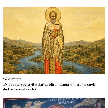
5 AUGUST 2026
5
A
De ce este zugrăvit Sfântul Miron lângă un râu în unele
U
G
dintre icoanele sale?
U
S
T
2
0
2