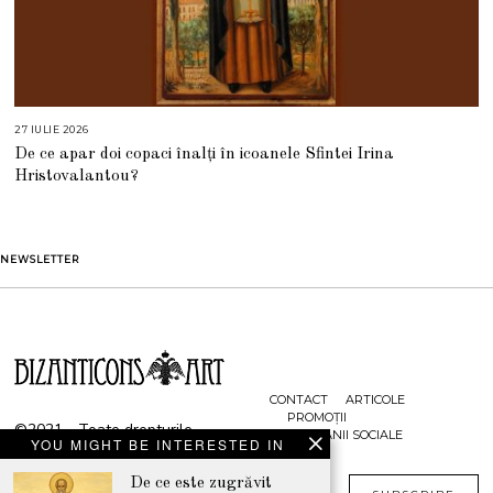
27 IULIE 2026
2
7
De ce apar doi copaci înalți în icoanele Sfintei Irina
I
U
Hristovalantou?
L
I
E
2
0
2
NEWSLETTER
6
CONTACT
ARTICOLE
PROMOȚII
©2021 - Toate drepturile
CAMPANII SOCIALE
YOU MIGHT BE INTERESTED IN
rezervate
De ce este zugrăvit
www.bizanticons.ro