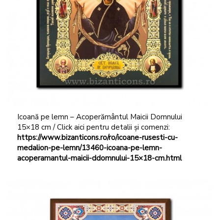
Icoană pe lemn – Acoperământul Maicii Domnului
15×18 cm / Click aici pentru detalii și comenzi:
https://www.bizanticons.ro/ro/icoane-rusesti-cu-
medalion-pe-lemn/13460-icoana-pe-lemn-
acoperamantul-maicii-ddomnului-15×18-cm.html