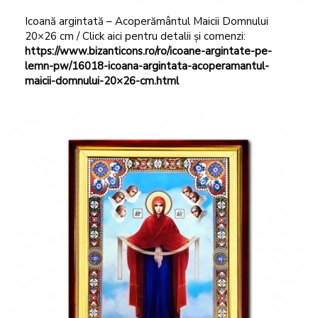
Icoană argintată – Acoperământul Maicii Domnului
20×26 cm / Click aici pentru detalii și comenzi:
https://www.bizanticons.ro/ro/icoane-argintate-pe-
lemn-pw/16018-icoana-argintata-acoperamantul-
maicii-domnului-20×26-cm.html