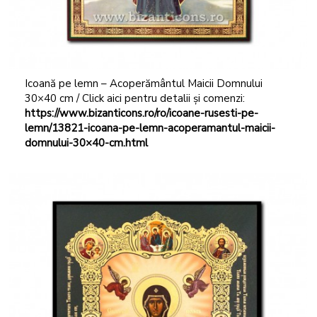
Icoană pe lemn – Acoperământul Maicii Domnului
30×40 cm / Click aici pentru detalii și comenzi:
https://www.bizanticons.ro/ro/icoane-rusesti-pe-
lemn/13821-icoana-pe-lemn-acoperamantul-maicii-
domnului-30×40-cm.html