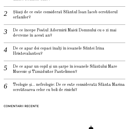
Știați de ce este considerat Sfântul Ioan Iacob ocrotitorul
orfanilor?
De ce începe Postul Adormirii Maicii Domnului cu o zi mai
devreme în acest an?
De ce apar doi copaci înalți în icoanele Sfintei Irina
Hristovalantou?
De ce apar un copil și un șarpe în icoanele Sfântului Mare
Mucenic și Tămăduitor Pantelimon?
Teologie și… nefrologie: De ce este considerată Sfânta Marina
ocrotitoarea celor cu boli de rinichi?
COMENTARII RECENTE