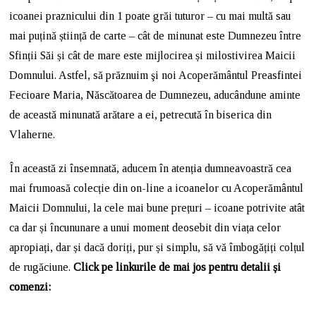
icoanei praznicului din 1 poate grăi tuturor – cu mai multă sau
mai puțină știință de carte – cât de minunat este Dumnezeu între
Sfinții Săi și cât de mare este mijlocirea și milostivirea Maicii
Domnului. Astfel, să prăznuim şi noi Acoperământul Preasfintei
Fecioare Maria, Născătoarea de Dumnezeu, aducându­ne aminte
de această minunată arătare a ei, petrecută în biserica din
Vlaherne.
În această zi însemnată, aducem în atenția dumneavoastră cea
mai frumoasă colecție din on-line a icoanelor cu Acoperământul
Maicii Domnului, la cele mai bune prețuri – icoane potrivite atât
ca dar și încununare a unui moment deosebit din viața celor
apropiați, dar și dacă doriți, pur și simplu, să vă îmbogățiți colțul
de rugăciune.
Click pe linkurile de mai jos pentru detalii și
comenzi: