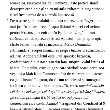
icoanelor, Născătoarea de Dumnezeu este pictată stând
deasupra credincioșilor, cu mâinile ridicate la rugăciune și
fiind înconjurată de o aureolă luminoasă.
De o parte și de cealaltă a ei sunt reprezentaţi îngeri, iar
mai jos, în partea dreaptă, apar Sfântul Andrei cel nebun
pentru Hristos și ucenicul său Epifanie. Lângă ei sunt
înfățișați cei doisprezece Sfinți Apostoli, dar și episcopi,
sfinte femei, monahi și mucenici, Maica Domnului
întinzându-și acoperământul ei asupra tuturor credincioșilor
adunați. Acoperământul este unul specific bizantin,
confecționat din mătase sau din lână subțire. Vălul întins al
Maicii Domnului, este un gest care simbolizează ocrotirea
veșnică a Maicii lui Dumnezeu față de cei care o cinstesc pe
ea și o cheamă în ajutor, după cum reliefează și imnografia,
încă din cele mai vechi timpuri:
„Tu, cu Acoperământul tău
cel dumnezeiesc, pe cei drepți îi veselești, pe păcătoși îi aperi,
pe cei din primejdii îi izbăvești și te rogi pentru toți
credincioșii care cântă: Aliluia!”
(fragment din Condacul al 9-
lea – Acatistul Sfântului Acoperământ al Maicii Domnului).