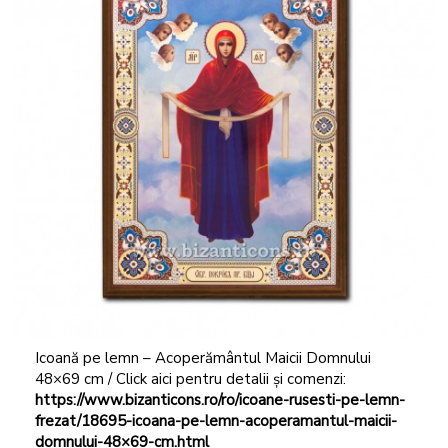
Icoană pe lemn – Acoperământul Maicii Domnului
48×69 cm / Click aici pentru detalii și comenzi:
https://www.bizanticons.ro/ro/icoane-rusesti-pe-lemn-
frezat/18695-icoana-pe-lemn-acoperamantul-maicii-
domnului-48×69-cm.html