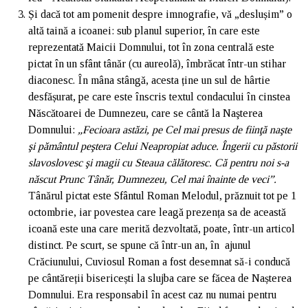
Și dacă tot am pomenit despre imnografie, vă „deslușim” o
altă taină a icoanei: sub planul superior, în care este
reprezentată Maicii Domnului, tot în zona centrală este
pictat în un sfânt tânăr (cu aureolă), îmbrăcat într-un stihar
diaconesc. În mâna stângă, acesta ține un sul de hârtie
desfășurat, pe care este înscris textul condacului în cinstea
Născătoarei de Dumnezeu, care se cântă la Naşterea
Domnului:
„Fecioara astăzi, pe Cel mai presus de fiinţă naşte
şi pământul peştera Celui Neapropiat aduce. Îngerii cu păstorii
slavoslovesc şi magii cu Steaua călătoresc. Că pentru noi s-a
născut Prunc Tânăr, Dumnezeu, Cel mai înainte de veci”.
Tânărul pictat este Sfântul Roman Melodul, prăznuit tot pe 1
octombrie, iar povestea care leagă prezența sa de această
icoană este una care merită dezvoltată, poate, într-un articol
distinct. Pe scurt, se spune că într-un an, în ajunul
Crăciunului, Cuviosul Roman a fost desemnat să-i conducă
pe cântăreții bisericești la slujba care se făcea de Nașterea
Domnului. Era responsabil în acest caz nu numai pentru