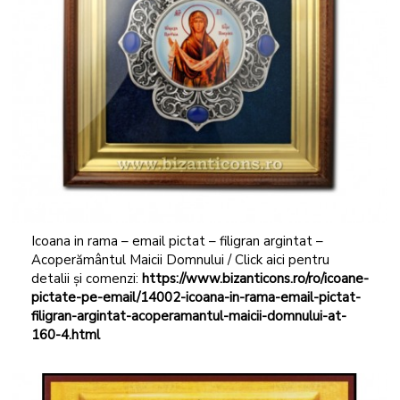
Icoana in rama – email pictat – filigran argintat –
Acoperământul Maicii Domnului / Click aici pentru
detalii și comenzi:
https://www.bizanticons.ro/ro/icoane-
pictate-pe-email/14002-icoana-in-rama-email-pictat-
filigran-argintat-acoperamantul-maicii-domnului-at-
160-4.html