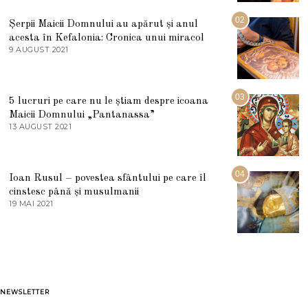
I
U
02
Șerpii Maicii Domnului au apărut și anul
L
acesta în Kefalonia: Cronica unui miracol
I
E
9 AUGUST 2021
2
2
7
0
M
2
A
5
R
03
5 lucruri pe care nu le știam despre icoana
T
I
Maicii Domnului „Pantanassa”
E
13 AUGUST 2021
1
2
3
0
A
2
U
2
G
04
Ioan Rusul – povestea sfântului pe care îl
U
S
cinstesc până și musulmanii
T
19 MAI 2021
1
2
9
0
M
2
A
1
I
2
0
2
1
NEWSLETTER