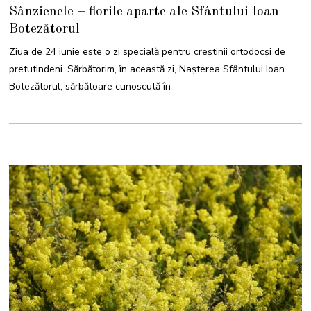
2
Sânzienele – florile aparte ale Sfântului Ioan
I
U
Botezătorul
N
I
E
Ziua de 24 iunie este o zi specială pentru creștinii ortodocși de
2
0
pretutindeni. Sărbătorim, în această zi, Naşterea Sfântului Ioan
2
3
Botezătorul, sărbătoare cunoscută în