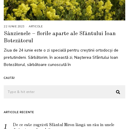
22 IUNIE 2023
2
ARTICOLE
2
Sânzienele – florile aparte ale Sfântului Ioan
I
U
Botezătorul
N
I
E
Ziua de 24 iunie este o zi specială pentru creștinii ortodocși de
2
0
pretutindeni. Sărbătorim, în această zi, Naşterea Sfântului Ioan
2
3
Botezătorul, sărbătoare cunoscută în
CAUTĂ!
ARTICOLE RECENTE
De ce este zugrăvit Sfântul Miron lângă un râu în unele