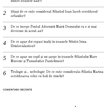
dintre icoanele sale?
Știați de ce este considerat Sfântul Ioan Iacob ocrotitorul
orfanilor?
De ce începe Postul Adormirii Maicii Domnului cu o zi mai
devreme în acest an?
De ce apar doi copaci înalți în icoanele Sfintei Irina
Hristovalantou?
De ce apar un copil și un șarpe în icoanele Sfântului Mare
Mucenic și Tămăduitor Pantelimon?
Teologie și… nefrologie: De ce este considerată Sfânta Marina
ocrotitoarea celor cu boli de rinichi?
COMENTARII RECENTE