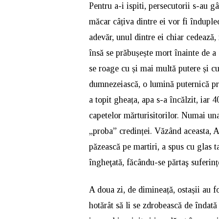
Pentru a-i ispiti, persecutorii s-au 
măcar câțiva dintre ei vor fi înduplec
adevăr, unul dintre ei chiar cedează,
însă se prăbușește mort înainte de a 
se roage cu și mai multă putere și cu
dumnezeiască, o lumină puternică pre
a topit gheața, apa s-a încălzit, iar
capetelor mărturisitorilor. Numai una
„proba” credinței. Văzând aceasta, Ag
păzească pe martiri, a spus cu glas t
îngheţată, făcându-se părtaş suferin
A doua zi, de dimineață, ostașii au fo
hotărât să li se zdrobească de îndată