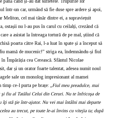
e până când și-au dat sufletele. Trupurile lor
l într-un car, urmând să fie duse spre ardere și apoi,
r Meliton, cel mai tânăr dintre ei, a supraviețuit
a, ostașii nu l-au pus în carul cu ceilalți, crezând că
care a asistat la întreaga tortură de pe mal, știind că
chisă poarta către Rai, l-a luat în spate și a început să
 fiu mamă de mucenic!” striga ea, îndemnându-și fiul
te în Împărăția cea Cerească. Sfântul Nicolae
usit, dar și un orator foarte talentat, adesea numit noul
loagele sale un monolog impresionant al mamei
n timp ce-l purta pe brațe:
„Fiul meu preadulce, mai
şi fiu al Tatălui Celui din Ceruri. Nu te înfricoşa de
îţi stă ţie într-ajutor. Nu vei mai întâlni mai departe
celea au trecut, pe toate le-ai învins cu vitejia ta; după