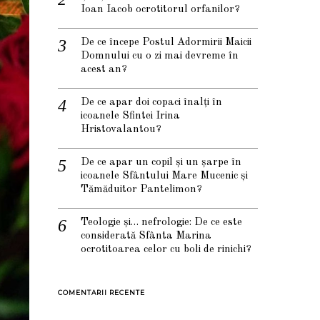
Ioan Iacob ocrotitorul orfanilor?
De ce începe Postul Adormirii Maicii
Domnului cu o zi mai devreme în
acest an?
De ce apar doi copaci înalți în
icoanele Sfintei Irina
Hristovalantou?
De ce apar un copil și un șarpe în
icoanele Sfântului Mare Mucenic și
Tămăduitor Pantelimon?
Teologie și… nefrologie: De ce este
considerată Sfânta Marina
ocrotitoarea celor cu boli de rinichi?
COMENTARII RECENTE