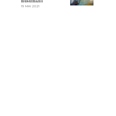
musulmanii
T
19 MAI 2021
1
2
9
0
M
2
A
1
I
2
0
2
1