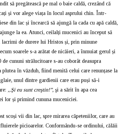
gândit să pregătească pe mal o baie caldă, crezând că
ați și vor alege viața în locul asprului chin. Într-
 iese din lac și încearcă să ajungă la cada cu apă caldă,
ajunge la ea. Atunci, ceilalți mucenici au început să
 lacrimi de durere lui Hristos și, prin minune
cum soarele s-a arătat de nicăieri, a înmuiat gerul și
 40 de cununi strălucitoare s-au coborât deasupra
 plutea în văzduh, fiind menită celui care renunțase la
laie, unul dintre gardienii care erau puși să-i
are:
,,Şi eu sunt creştin!”
, şi a sărit în apa cea
ței lor și primind cununa muceniciei.
st scoși vii din lac, spre mirarea căpeteniilor, care au
 fluierele picioarelor. Conformându-se ordinului, călăii