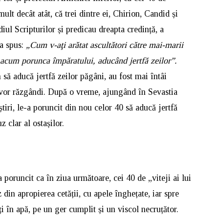
lt decât atât, că trei dintre ei, Chirion, Candid și
iul Scripturilor și predicau dreapta credință, a
-a spus:
„Cum v-aţi arătat ascultători către mai-marii
şi acum porunca împăratului, aducând jertfă zeilor”.
să aducă jertfă zeilor păgâni, au fost mai întâi
e vor răzgândi. După o vreme, ajungând în Sevastia
știri, le-a poruncit din nou celor 40 să aducă jertfă
z clar al ostașilor.
 poruncit ca în ziua următoare, cei 40 de „viteji ai lui
z din apropierea cetății, cu apele înghețate, iar spre
ați în apă, pe un ger cumplit și un viscol necruțător.