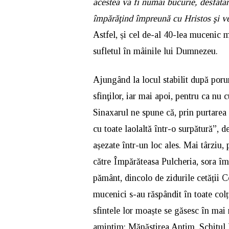
acestea va fi numai bucurie, desfătar
împărăţind împreună cu Hristos şi v
Astfel, și cel de-al 40-lea mucenic 
sufletul în mâinile lui Dumnezeu.
Ajungând la locul stabilit după porun
sfinţilor, iar mai apoi, pentru ca nu 
Sinaxarul ne spune că, prin purtarea
cu toate laolaltă într-o surpătură”, d
așezate într-un loc ales. Mai târziu, 
către Împărăteasa Pulcheria, sora împ
pământ, dincolo de zidurile cetății C
mucenici s-au răspândit în toate colț
sfintele lor moaște se găsesc în mai 
amintim: Mănăstirea Antim, Schitul D