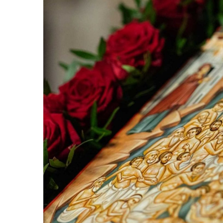
2
0
2
3