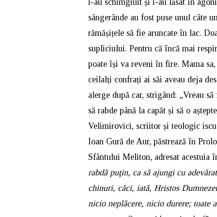
i-au schimgiuit și i-au lăsat în agoni
sângerânde au fost puse unul câte unu
rămășițele să fie aruncate în lac. Doa
supliciului. Pentru că încă mai respir
poate își va reveni în fire. Mama sa, 
ceilalți confrați ai săi aveau deja des
alerge după car, strigând: „Vreau să
să rabde până la capăt și să o aștep
Velimirovici, scriitor și teologic isc
Ioan Gură de Aur, păstrează în Pro
Sfântului Meliton, adresat acestuia î
rabdă puţin, ca să ajungi cu adevărat 
chinuri, căci, iată, Hristos Dumnezeu 
nicio neplăcere, nicio durere; toate a