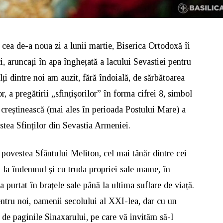
 cea de-a noua zi a lunii martie, Biserica Ortodoxă îi
, aruncați în apa înghețată a lacului Sevastiei pentru
lți dintre noi am auzit, fără îndoială, de sărbătoarea
, a pregătirii „sfințișorilor” în forma cifrei 8, simbol
n creștinească (mai ales în perioada Postului Mare) a
stea Sfinților din Sevastia Armeniei.
 povestea Sfântului Meliton, cel mai tânăr dintre cei
” la îndemnul și cu truda propriei sale mame, în
a purtat în brațele sale până la ultima suflare de viață.
ntru noi, oamenii secolului al XXI-lea, dar cu un
de paginile Sinaxarului, pe care vă invităm să-l