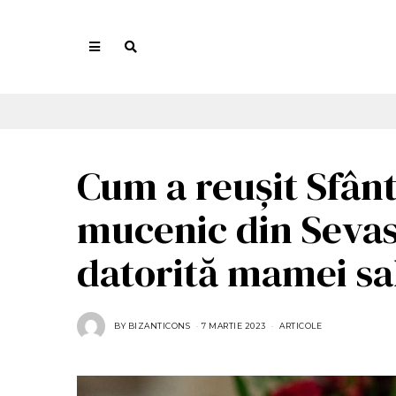
Cum a reușit Sfânt
mucenic din Sevast
datorită mamei sa
BY
BIZANTICONS
7 MARTIE 2023
7
ARTICOLE
M
A
R
T
I
E