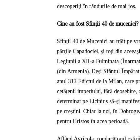
descoperiți în rândurile de mai jos.
Cine au fost Sfinții 40 de mucenici?
Sfinții 40 de Mucenici au trăit pe vr
părţile Capadociei, şi toţi din aceeaş
Legiunii a XII-a Fulminata (Înarmată
(din Armenia). Deși Sfântul Împărat 
anul 313 Edictul de la Milan, care pr
cetățenii imperiului, fără deosebire, 
determinat pe Licinius să-și manifes
pe creștini. Chiar la noi, în Dobrog
pentru Hristos în acea perioadă.
Aflând Agricola, conducătorul oștirii