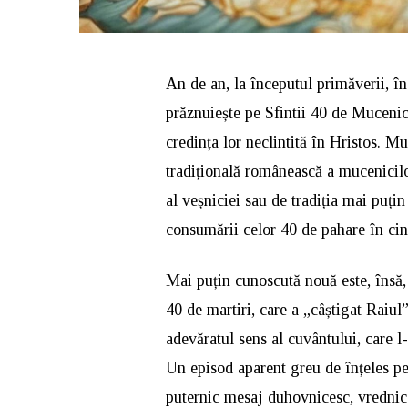
An de an, la începutul primăverii, în
prăznuiește pe Sfintii 40 de Mucenici
credința lor neclintită în Hristos. Mu
tradițională românească a mucenicilor
al veșniciei sau de tradiția mai puți
consumării celor 40 de pahare în cin
Mai puțin cunoscută nouă este, însă,
40 de martiri, care a „câștigat Raiul
adevăratul sens al cuvântului, care l-
Un episod aparent greu de înțeles pe
puternic mesaj duhovnicesc, vrednic 