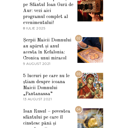
pe Sfântul Ioan Gură de
Aur: vezi aici
programul complet al
evenimentului!
8 IULIE 2025
1
0
I
02
Șerpii Maicii Domnului
U
au apărut și anul
L
I
acesta în Kefalonia:
E
Cronica unui miracol
2
9 AUGUST 2021
2
0
7
2
M
03
5
5 lucruri pe care nu le
A
știam despre icoana
R
T
Maicii Domnului
I
„Pantanassa”
E
13 AUGUST 2021
1
2
3
0
A
04
2
Ioan Rusul – povestea
U
2
sfântului pe care îl
G
U
cinstesc până și
S