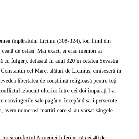
emea împăratului Liciniu (308-324), toţi fiind din
i ceată de ostaşi. Mai exact, ei erau membri ai
 cu fulger), detașată în anul 320 în cetatea Sevastia
Constantin cel Mare, alături de Licinius, emiseseră în
evedea libertatea de conștiință religioasă pentru toți
conflictul izbucnit ulterior între cei doi împărați l-a
te convingerile sale păgâne, începând să-i persecute
ea, avem numeroși martiri care și-au vărsat sângele
 lor și prefectul Armeniei Inferior, că cei 40 de