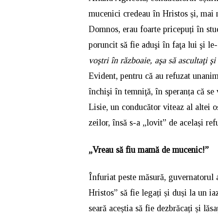
mucenici credeau în Hristos și, mai mu
Domnos, erau foarte pricepuți în stud
poruncit să fie aduşi în faţa lui şi le
voştri în războaie, aşa să ascultaţi 
Evident, pentru că au refuzat unanim 
închişi în temniţă, în speranța că s
Lisie, un conducător viteaz al altei o
zeilor, însă s-a „lovit” de același refu
„Vreau să fiu mamă de mucenic!”
Înfuriat peste măsură, guvernatorul a
Hristos” să fie legați și duși la un ia
seară aceștia să fie dezbrăcați și lăs