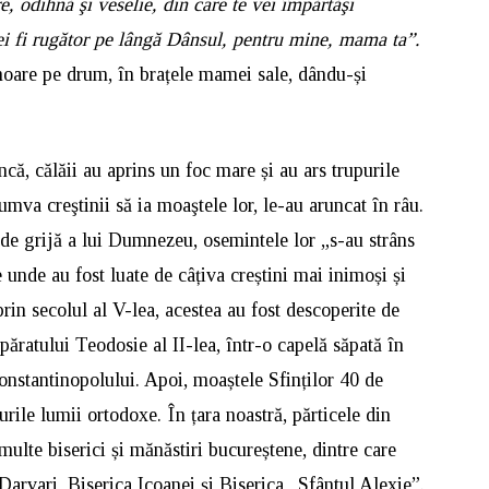
e, odihnă şi veselie, din care te vei împărtăşi
ei fi rugător pe lângă Dânsul, pentru mine, mama ta”.
moare pe drum, în brațele mamei sale, dându-și
că, călăii au aprins un foc mare și au ars trupurile
cumva creştinii să ia moaştele lor, le-au aruncat în râu.
 de grijă a lui Dumnezeu, osemintele lor „s-au strâns
e unde au fost luate de câțiva creștini mai inimoși și
prin secolul al V-lea, acestea au fost descoperite de
ăratului Teodosie al II-lea, într-o capelă săpată în
onstantinopolului. Apoi, moaștele Sfinților 40 de
urile lumii ortodoxe. În țara noastră, părticele din
multe biserici și mănăstiri bucureștene, dintre care
arvari, Biserica Icoanei și Biserica „Sfântul Alexie”.