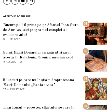
ARTICOLE POPULARE
01
Bucureștiul îl primește pe Sfântul Ioan Gură
de Aur: vezi aici programul complet al
evenimentului!
8 IULIE 2025
1
0
I
U
02
Șerpii Maicii Domnului au apărut și anul
L
acesta în Kefalonia: Cronica unui miracol
I
E
9 AUGUST 2021
2
2
7
0
M
2
A
5
R
03
5 lucruri pe care nu le știam despre icoana
T
I
Maicii Domnului „Pantanassa”
E
13 AUGUST 2021
1
2
3
0
A
2
U
2
G
04
Ioan Rusul – povestea sfântului pe care îl
U