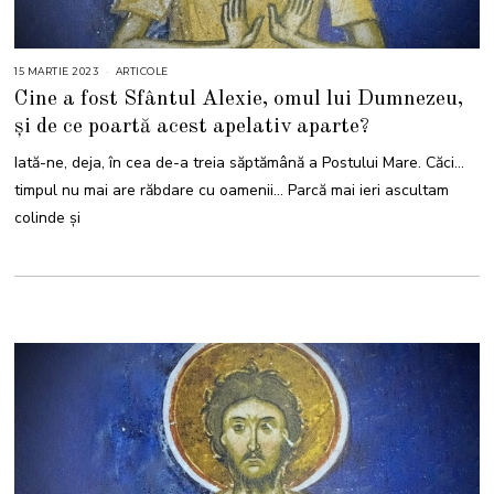
15 MARTIE 2023
1
ARTICOLE
5
Cine a fost Sfântul Alexie, omul lui Dumnezeu,
M
A
și de ce poartă acest apelativ aparte?
R
T
I
Iată-ne, deja, în cea de-a treia săptămână a Postului Mare. Căci…
E
2
timpul nu mai are răbdare cu oamenii… Parcă mai ieri ascultam
0
2
colinde și
3