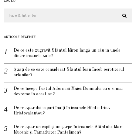
CAUTĂ!
ARTICOLE RECENTE
De ce este zugrăvit Sfântul Miron lângă un râu în unele
dintre icoanele sale?
Știați de ce este considerat Sfântul Ioan Iacob ocrotitorul
orfanilor?
De ce începe Postul Adormirii Maicii Domnului cu o zi mai
devreme în acest an?
De ce apar doi copaci înalți în icoanele Sfintei Irina
Hristovalantou?
De ce apar un copil și un șarpe în icoanele Sfântului Mare
Mucenic și Tămăduitor Pantelimon?