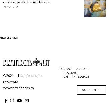
S
cinstesc până și musulmanii
T
19 MAI 2021
1
2
9
0
M
2
A
1
I
2
0
2
1
NEWSLETTER
CONTACT
ARTICOLE
PROMOȚII
©2021 - Toate drepturile
CAMPANII SOCIALE
rezervate
www.bizanticons.ro
SUBSCRIBE