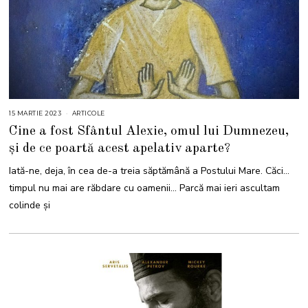
15 MARTIE 2023
1
ARTICOLE
5
Cine a fost Sfântul Alexie, omul lui Dumnezeu,
M
A
și de ce poartă acest apelativ aparte?
R
T
I
Iată-ne, deja, în cea de-a treia săptămână a Postului Mare. Căci…
E
2
timpul nu mai are răbdare cu oamenii… Parcă mai ieri ascultam
0
2
colinde și
3