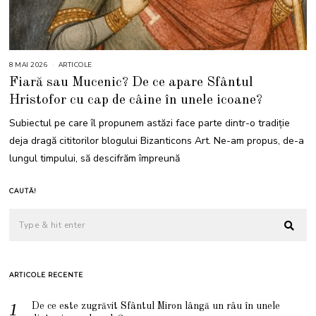
8 MAI 2026
8
ARTICOLE
M
Fiară sau Mucenic? De ce apare Sfântul
A
I
Hristofor cu cap de câine în unele icoane?
2
0
2
Subiectul pe care îl propunem astăzi face parte dintr-o tradiție
6
deja dragă cititorilor blogului Bizanticons Art. Ne-am propus, de-a
lungul timpului, să descifrăm împreună
CAUTĂ!
ARTICOLE RECENTE
De ce este zugrăvit Sfântul Miron lângă un râu în unele