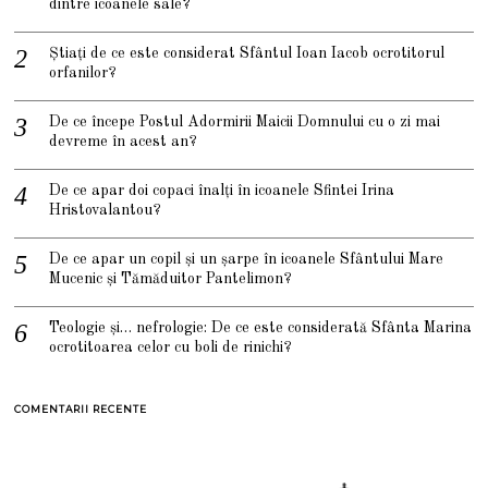
dintre icoanele sale?
Știați de ce este considerat Sfântul Ioan Iacob ocrotitorul
orfanilor?
De ce începe Postul Adormirii Maicii Domnului cu o zi mai
devreme în acest an?
De ce apar doi copaci înalți în icoanele Sfintei Irina
Hristovalantou?
De ce apar un copil și un șarpe în icoanele Sfântului Mare
Mucenic și Tămăduitor Pantelimon?
Teologie și… nefrologie: De ce este considerată Sfânta Marina
ocrotitoarea celor cu boli de rinichi?
COMENTARII RECENTE