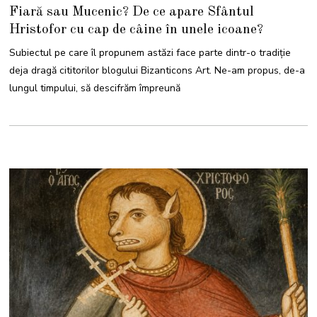
M
Fiară sau Mucenic? De ce apare Sfântul
A
I
Hristofor cu cap de câine în unele icoane?
2
0
2
Subiectul pe care îl propunem astăzi face parte dintr-o tradiție
6
deja dragă cititorilor blogului Bizanticons Art. Ne-am propus, de-a
lungul timpului, să descifrăm împreună