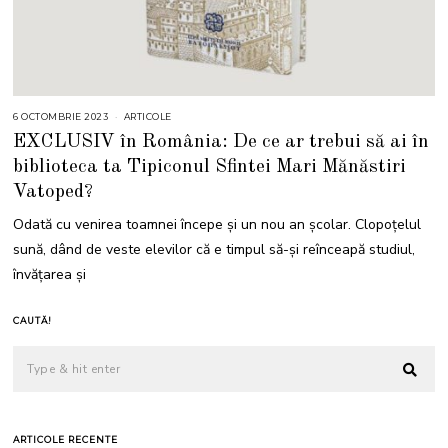
6 OCTOMBRIE 2023
6
ARTICOLE
O
EXCLUSIV în România: De ce ar trebui să ai în
C
T
biblioteca ta Tipiconul Sfintei Mari Mănăstiri
O
M
Vatoped?
B
R
I
Odată cu venirea toamnei începe și un nou an școlar. Clopoțelul
E
2
sună, dând de veste elevilor că e timpul să-și reînceapă studiul,
0
2
învățarea și
3
CAUTĂ!
ARTICOLE RECENTE