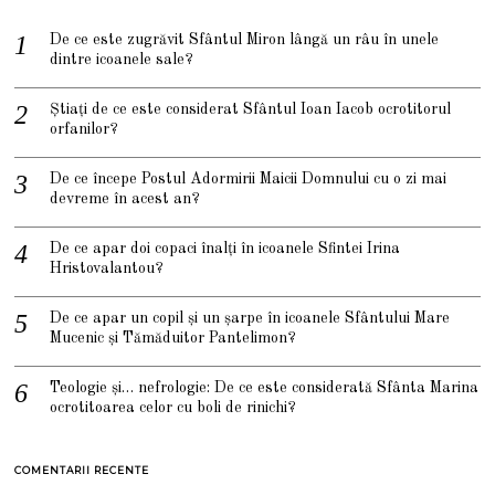
De ce este zugrăvit Sfântul Miron lângă un râu în unele
dintre icoanele sale?
Știați de ce este considerat Sfântul Ioan Iacob ocrotitorul
orfanilor?
De ce începe Postul Adormirii Maicii Domnului cu o zi mai
devreme în acest an?
De ce apar doi copaci înalți în icoanele Sfintei Irina
Hristovalantou?
De ce apar un copil și un șarpe în icoanele Sfântului Mare
Mucenic și Tămăduitor Pantelimon?
Teologie și… nefrologie: De ce este considerată Sfânta Marina
ocrotitoarea celor cu boli de rinichi?
COMENTARII RECENTE