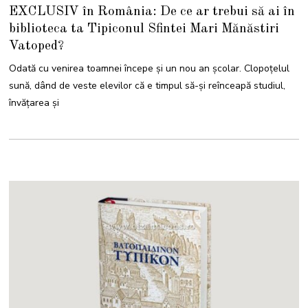
O
EXCLUSIV în România: De ce ar trebui să ai în
C
T
biblioteca ta Tipiconul Sfintei Mari Mănăstiri
O
M
Vatoped?
B
R
I
Odată cu venirea toamnei începe și un nou an școlar. Clopoțelul
E
2
sună, dând de veste elevilor că e timpul să-și reînceapă studiul,
0
2
învățarea și
3