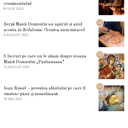
evenimentului!
8 IULIE 2025
1
0
I
U
02
Șerpii Maicii Domnului au apărut și anul
L
acesta în Kefalonia: Cronica unui miracol
I
E
9 AUGUST 2021
2
2
7
0
M
2
A
5
R
03
5 lucruri pe care nu le știam despre icoana
T
I
Maicii Domnului „Pantanassa”
E
13 AUGUST 2021
1
2
3
0
A
2
U
2
G
04
Ioan Rusul – povestea sfântului pe care îl
U
S
cinstesc până și musulmanii
T
19 MAI 2021
1
2
9
0
M
2
A
1
I
2
0