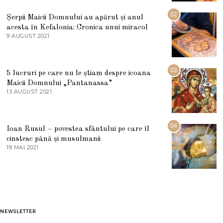
I
U
02
Șerpii Maicii Domnului au apărut și anul
L
acesta în Kefalonia: Cronica unui miracol
I
E
9 AUGUST 2021
2
2
7
0
M
2
A
5
R
03
5 lucruri pe care nu le știam despre icoana
T
I
Maicii Domnului „Pantanassa”
E
13 AUGUST 2021
1
2
3
0
A
2
U
2
G
04
Ioan Rusul – povestea sfântului pe care îl
U
S
cinstesc până și musulmanii
T
19 MAI 2021
1
2
9
0
M
2
A
1
I
2
0
2
1
NEWSLETTER