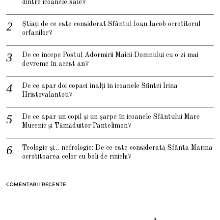
dintre icoanele sale?
Știați de ce este considerat Sfântul Ioan Iacob ocrotitorul
orfanilor?
De ce începe Postul Adormirii Maicii Domnului cu o zi mai
devreme în acest an?
De ce apar doi copaci înalți în icoanele Sfintei Irina
Hristovalantou?
De ce apar un copil și un șarpe în icoanele Sfântului Mare
Mucenic și Tămăduitor Pantelimon?
Teologie și… nefrologie: De ce este considerată Sfânta Marina
ocrotitoarea celor cu boli de rinichi?
COMENTARII RECENTE