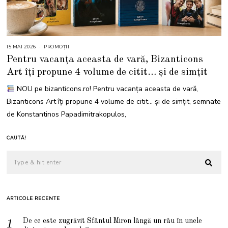
15 MAI 2026
1
PROMOȚII
5
Pentru vacanța aceasta de vară, Bizanticons
M
A
Art îți propune 4 volume de citit… și de simțit
I
2
0
NOU pe bizanticons.ro! Pentru vacanța aceasta de vară,
2
6
Bizanticons Art îți propune 4 volume de citit… și de simțit, semnate
de Konstantinos Papadimitrakopulos,
CAUTĂ!
ARTICOLE RECENTE
De ce este zugrăvit Sfântul Miron lângă un râu în unele