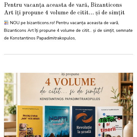
5
Pentru vacanța aceasta de vară, Bizanticons
M
A
Art îți propune 4 volume de citit… și de simțit
I
2
0
NOU pe bizanticons.ro! Pentru vacanța aceasta de vară,
2
6
Bizanticons Art îți propune 4 volume de citit… și de simțit, semnate
de Konstantinos Papadimitrakopulos,