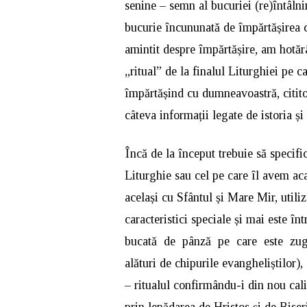
senine – semn al bucuriei (re)întâlniri
bucurie încununată de împărtășirea c
amintit despre împărtășire, am hotăr
„ritual” de la finalul Liturghiei pe 
împărtășind cu dumneavoastră, citit
câteva informații legate de istoria și 
Încă de la început trebuie să specifi
Liturghie sau cel pe care îl avem aca
același cu Sfântul și Mare Mir, utili
caracteristici speciale și mai este înt
bucată de pânză pe care este zug
alături de chipurile evangheliștilor)
– ritualul confirmându-i din nou calit
prin lepădarea de Hristos și de Biser