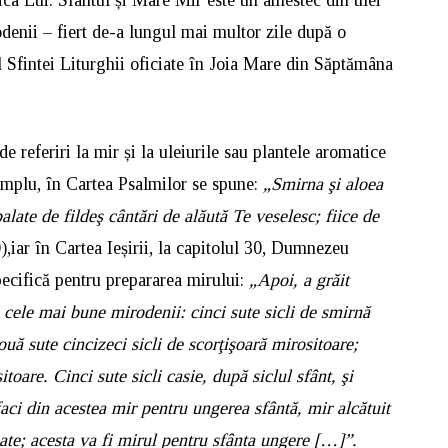
rodenii – fiert de-a lungul mai multor zile după o
rul Sfintei Liturghii oficiate în Joia Mare din Săptămâna
e referiri la mir și la uleiurile sau plantele aromatice
xemplu, în Cartea Psalmilor se spune:
„Smirna şi aloea
ate de fildeş cântări de alăută Te veselesc; fiice de
0),iar în Cartea Ieșirii, la capitolul 30, Dumnezeu
pecifică pentru prepararea mirului:
„Apoi, a grăit
 cele mai bune mirodenii: cinci sute sicli de smirnă
ouă sute cincizeci sicli de scorţişoară mirositoare;
itoare. Cinci sute sicli casie, după siclul sfânt, şi
aci din acestea mir pentru ungerea sfântă, mir alcătuit
te; acesta va fi mirul pentru sfânta ungere
[…]
”.