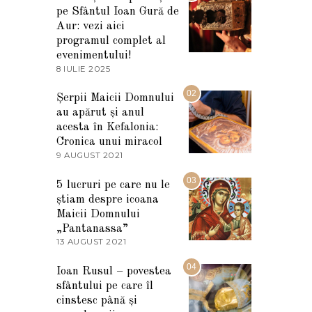
pe Sfântul Ioan Gură de
Aur: vezi aici
programul complet al
evenimentului!
8 IULIE 2025
1
0
I
02
Șerpii Maicii Domnului
U
au apărut și anul
L
I
acesta în Kefalonia:
E
Cronica unui miracol
2
9 AUGUST 2021
2
0
7
2
M
03
5
5 lucruri pe care nu le
A
știam despre icoana
R
T
Maicii Domnului
I
„Pantanassa”
E
13 AUGUST 2021
1
2
3
0
A
04
2
Ioan Rusul – povestea
U
2
sfântului pe care îl
G
U
cinstesc până și
S