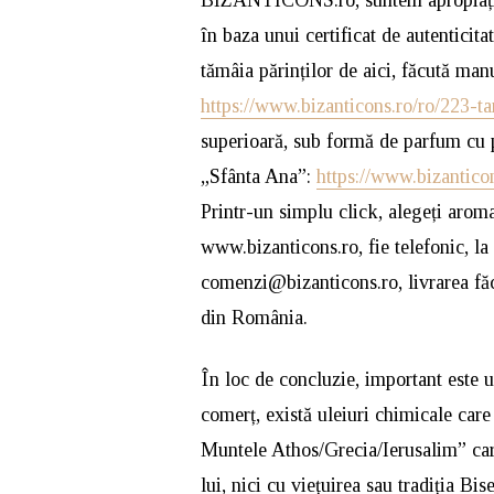
în baza unui certificat de autenticitat
tămâia părinților de aici, făcută manu
https://www.bizanticons.ro/ro/223-ta
superioară, sub formă de parfum cu p
„Sfânta Ana”:
https://www.bizantico
Printr-un simplu click, alegeți aroma 
www.bizanticons.ro, fie telefonic, l
comenzi@bizanticons.ro, livrarea făc
din România.
În loc de concluzie, important este u
comerț, există uleiuri chimicale care
Muntele Athos/Grecia/Ierusalim” care
lui, nici cu viețuirea sau tradiția B