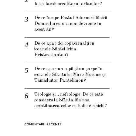
Ioan Iacob ocrotitorul orfanilor?
De ce începe Postul Adormirii Maicii
Domnului cu o zi mai devreme în
acest an?
De ce apar doi copaci înalți în
icoanele Sfintei Irina
Hristovalantou?
De ce apar un copil și un șarpe în
icoanele Sfântului Mare Mucenic și
Tămăduitor Pantelimon?
Teologie și… nefrologie: De ce este
considerată Sfânta Marina
ocrotitoarea celor cu boli de rinichi?
COMENTARII RECENTE