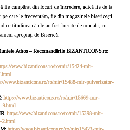
să fie cumpărat din locuri de încredere, adică fie de la
r pe care le frecventăm, fie din magazinele bisericeşti
ând certitudinea că ele au fost lucrate de monahi, cu
oameni apropiați de Biserică.
Muntele Athos –
Recomandările BIZANTICONS.ro
:
ttps://www.bizanticons.ro/ro/mir/15424-mir-
.html
s://www.bizanticons.ro/ro/mir/15488-mir-pulverizator-
E:
https://www.bizanticons.ro/ro/mir/15669-mir-
-9.html
IR:
https://www.bizanticons.ro/ro/mir/15398-mir-
-2.html
UM:
https://www.bizanticons.ro/ro/mir/15423-mir-