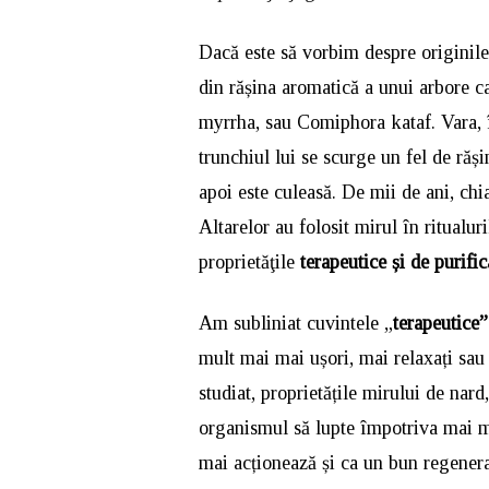
Dacă este să vorbim despre originile 
din rășina aromatică a unui arbore 
myrrha, sau Comiphora kataf. Vara, î
trunchiul lui se scurge un fel de răși
apoi este culeasă. De mii de ani, chia
Altarelor au folosit mirul în ritualur
proprietăţile
terapeutice și de purific
Am subliniat cuvintele „
terapeutice”
mult mai mai ușori, mai relaxați sau 
studiat, proprietățile mirului de nar
organismul să lupte împotriva mai mu
mai acționează și ca un bun regeneran