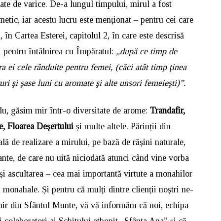
te de varice. De-a lungul timpului, mirul a fost
metic, iar acestu lucru este menționat – pentru cei care
, în Cartea Esterei, capitolul 2, în care este descrisă
 pentru întâlnirea cu Împăratul:
„după ce timp de
 ei cele rânduite pentru femei, (căci atât timp ţinea
uri şi şase luni cu aromate şi alte unsori femeieşti)”.
u, găsim mir într-o diversitate de arome:
Trandafir,
, Floarea Deșertului
și multe altele. Părinții din
lă de realizare a mirului, pe bază de rășini naturale,
ante, de care nu uită niciodată atunci când vine vorba
 și ascultarea – cea mai importantă virtute a monahilor
 monahale. Și pentru că mulți dintre clienții noștri ne-
mir din Sfântul Munte, vă vă informăm că noi, echipa
laboratori ai Schitului athonit „Sfânta Ana” și că,