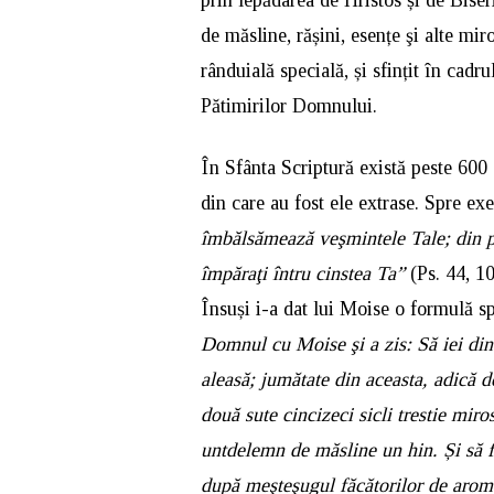
de măsline, rășini, esențe şi alte mi
rânduială specială, și sfințit în cad
Pătimirilor Domnului.
În Sfânta Scriptură există peste 600 d
din care au fost ele extrase. Spre e
îmbălsămează veşmintele Tale; din pal
împăraţi întru cinstea Ta”
(Ps. 44, 1
Însuși i-a dat lui Moise o formulă s
Domnul cu Moise şi a zis: Să iei din
aleasă; jumătate din aceasta, adică d
două sute cincizeci sicli trestie miros
untdelemn de măsline un hin. Și să f
după meşteşugul făcătorilor de aroma