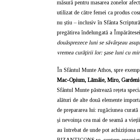
măsură pentru masarea zonelor afecta
utilizat de către femei ca produs cos
nu știu – inclusiv în Sfânta Scriptură
pregătirea îndelungată a Împărătesei
douăsprezece luni se săvârşeau asupra
vremea curăţirii lor: şase luni cu mir
În Sfântul Munte Athos, spre exempl
Mac-Opium, Lămâie, Miro, Gardenie
Sfântul Munte păstrează rețeta specia
alături de alte două elemente import
de prepararea lui: rugăciunea curată
și nevoinţa cea mai de seamă a vieții
au întrebat de unde pot achiziționa 
BIZANTICONS.ro, suntem apropiați co