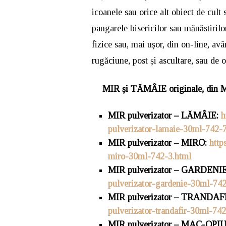
icoanele sau orice alt obiect de cult 
pangarele bisericilor sau mănăstirilo
fizice sau, mai ușor, din on-line, av
rugăciune, post și ascultare, sau de 
MIR și TĂMÂIE originale, din 
MIR pulverizator – LĂMÂIE:
h
pulverizator-lamaie-30ml-742-7
MIR pulverizator – MIRO:
http
miro-30ml-742-3.html
MIR pulverizator – GARDENI
pulverizator-gardenie-30ml-742
MIR pulverizator – TRANDAF
pulverizator-trandafir-30ml-742
MIR pulverizator – MAC-OPI