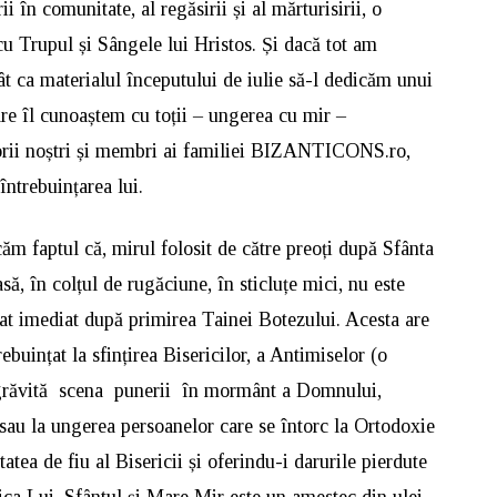
i în comunitate, al regăsirii și al mărturisirii, o
u Trupul și Sângele lui Hristos. Și dacă tot am
ât ca materialul începutului de iulie să-l dedicăm unui
care îl cunoaștem cu toții – ungerea cu mir –
orii noștri și membri ai familiei BIZANTICONS.ro,
întrebuințarea lui.
căm faptul că, mirul folosit de către preoți după Sfânta
să, în colțul de rugăciune, în sticluțe mici, nu este
zat imediat după primirea Tainei Botezului. Acesta are
rebuințat la sfințirea Bisericilor, a Antimiselor (o
răvită scena punerii în mormânt a Domnului,
, sau la ungerea persoanelor care se întorc la Ortodoxie
atea de fiu al Bisericii și oferindu-i darurile pierdute
ica Lui. Sfântul și Mare Mir este un amestec din ulei