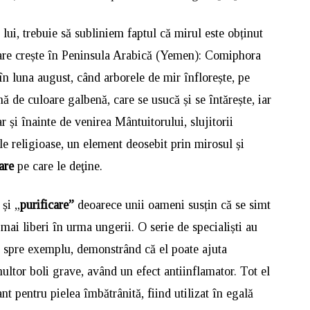
lui, trebuie să subliniem faptul că mirul este obținut
care crește în Peninsula Arabică (Yemen): Comiphora
n luna august, când arborele de mir înflorește, pe
nă de culoare galbenă, care se usucă și se întărește, iar
r și înainte de venirea Mântuitorului, slujitorii
ile religioase, un element deosebit prin mirosul și
are
pe care le deţine.
și „
purificare”
deoarece unii oameni susțin că se simt
mai liberi în urma ungerii. O serie de specialiști au
d, spre exemplu, demonstrând că el poate ajuta
ltor boli grave, având un efect antiinflamator. Tot el
t pentru pielea îmbătrânită, fiind utilizat în egală