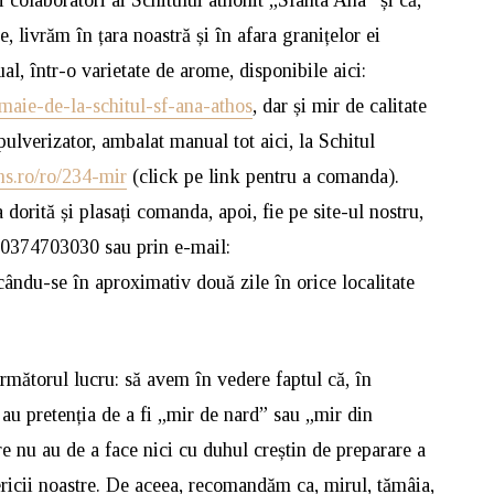
e, livrăm în țara noastră și în afara granițelor ei
al, într-o varietate de arome, disponibile aici:
maie-de-la-schitul-sf-ana-athos
, dar și mir de calitate
ulverizator, ambalat manual tot aici, la Schitul
ns.ro/ro/234-mir
(click pe link pentru a comanda).
dorită și plasați comanda, apoi, fie pe site-ul nostru,
a 0374703030 sau prin e-mail:
ându-se în aproximativ două zile în orice localitate
rmătorul lucru: să avem în vedere faptul că, în
 au pretenția de a fi „mir de nard” sau „mir din
 nu au de a face nici cu duhul creștin de preparare a
isericii noastre. De aceea, recomandăm ca, mirul, tămâia,