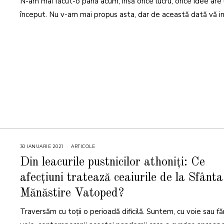
N-am mai făcut-o până acum, însă orice lucru, orice idee are
început. Nu v-am mai propus asta, dar de această dată vă i
30 IANUARIE 2021
ARTICOLE
Din leacurile pustnicilor athoniți: Ce
afecțiuni tratează ceaiurile de la Sfânta
Mănăstire Vatoped?
Traversăm cu toții o perioadă dificilă. Suntem, cu voie sau fă