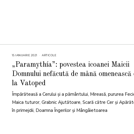
15 IANUARIE 2021
2
ARTICOLE
1
I
„Paramythía”: povestea icoanei Maicii
A
N
Domnului nefăcută de mână omenească 
U
A
R
la Vatoped
I
E
2
Împărăteasă a Cerului și a pământului, Mireasă, pururea Feci
0
2
Maica tuturor, Grabnic Ajutătoare, Scară către Cer și Apără
2
în primejdii, Doamna Îngerilor și Mângâietoarea