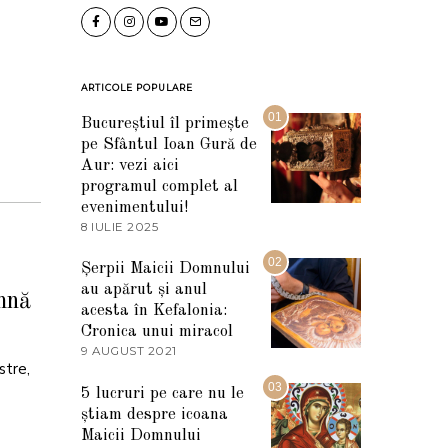
ARTICOLE POPULARE
01
Bucureștiul îl primește
pe Sfântul Ioan Gură de
Aur: vezi aici
programul complet al
evenimentului!
8 IULIE 2025
1
0
I
02
Șerpii Maicii Domnului
U
au apărut și anul
L
mnă
I
acesta în Kefalonia:
E
Cronica unui miracol
2
9 AUGUST 2021
2
0
stre,
7
2
M
03
5
5 lucruri pe care nu le
A
știam despre icoana
R
T
Maicii Domnului
I