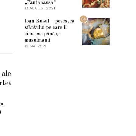
„Pantanassa”
E
13 AUGUST 2021
1
2
3
0
A
04
2
Ioan Rusul – povestea
U
2
sfântului pe care îl
G
U
cinstesc până și
S
musulmanii
T
19 MAI 2021
1
2
9
0
M
2
A
1
I
2
 ale
0
2
artea
1
bit
i