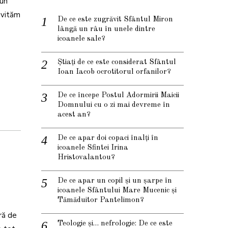
 un
nvităm
De ce este zugrăvit Sfântul Miron
lângă un râu în unele dintre
icoanele sale?
Știați de ce este considerat Sfântul
Ioan Iacob ocrotitorul orfanilor?
De ce începe Postul Adormirii Maicii
Domnului cu o zi mai devreme în
acest an?
De ce apar doi copaci înalți în
icoanele Sfintei Irina
Hristovalantou?
De ce apar un copil și un șarpe în
icoanele Sfântului Mare Mucenic și
Tămăduitor Pantelimon?
ră de
Teologie și… nefrologie: De ce este