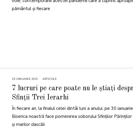
voie, contemporanii acestei pandemii care a cuprins aproap
pământul și fiecare
29 IANUARIE 2021
ARTICOLE
7 lucruri pe care poate nu le știați desp
Sfinții Trei Ierarhi
În fiecare an, la finalul celei dintâi luni a anului, pe 30 ianuarie
Biserica noastră face pomenirea soborului Sfinţilor Părinţilor 
şi marilor dascăli