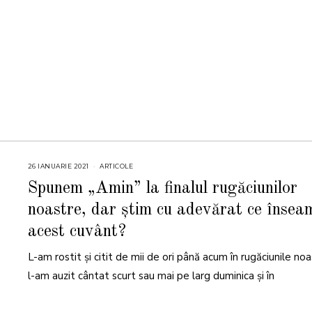
26 IANUARIE 2021
ARTICOLE
Spunem „Amin” la finalul rugăciunilor
noastre, dar știm cu adevărat ce însea
acest cuvânt?
L-am rostit și citit de mii de ori până acum în rugăciunile noa
l-am auzit cântat scurt sau mai pe larg duminica și în