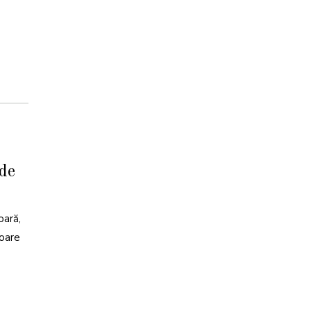
de
oară,
toare