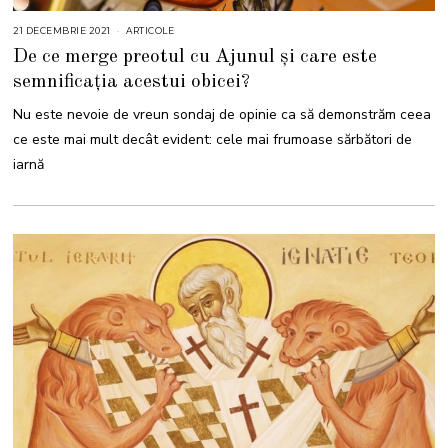
21 DECEMBRIE 2021
2
ARTICOLE
1
De ce merge preotul cu Ajunul și care este
D
E
semnificația acestui obicei?
C
E
M
Nu este nevoie de vreun sondaj de opinie ca să demonstrăm ceea
B
R
ce este mai mult decât evident: cele mai frumoase sărbători de
I
E
iarnă
2
0
2
1