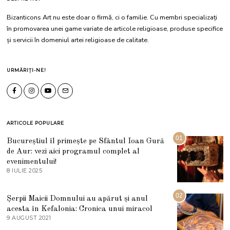
Bizanticons Art nu este doar o firmă, ci o familie. Cu membri specializați
în promovarea unei game variate de articole religioase, produse specifice
și servicii în domeniul artei religioase de calitate.
URMĂRIȚI-NE!
ARTICOLE POPULARE
01
Bucureștiul îl primește pe Sfântul Ioan Gură
de Aur: vezi aici programul complet al
evenimentului!
8 IULIE 2025
1
0
I
U
02
Șerpii Maicii Domnului au apărut și anul
L
acesta în Kefalonia: Cronica unui miracol
I
E
9 AUGUST 2021
2
2
7