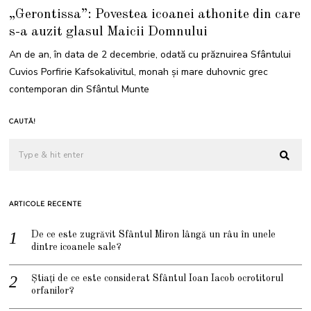
D
„Gerontissa”: Povestea icoanei athonite din care
E
C
s-a auzit glasul Maicii Domnului
E
M
B
An de an, în data de 2 decembrie, odată cu prăznuirea Sfântului
R
I
Cuvios Porfirie Kafsokalivitul, monah și mare duhovnic grec
E
2
contemporan din Sfântul Munte
0
2
1
CAUTĂ!
ARTICOLE RECENTE
De ce este zugrăvit Sfântul Miron lângă un râu în unele
dintre icoanele sale?
Știați de ce este considerat Sfântul Ioan Iacob ocrotitorul
orfanilor?