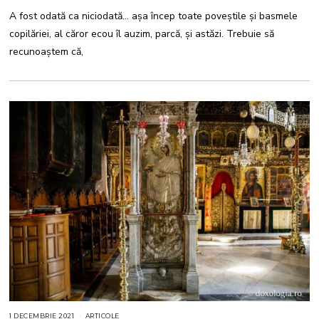
B
A fost odată ca niciodată… așa încep toate poveștile și basmele
R
I
copilăriei, al căror ecou îl auzim, parcă, și astăzi. Trebuie să
E
2
recunoaștem că,
0
2
1
1 DECEMBRIE 2021
1
ARTICOLE