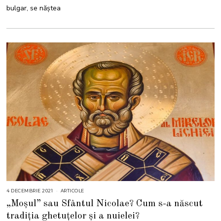
2
bulgar, se năștea
1
4 DECEMBRIE 2021
4
ARTICOLE
D
„Moșul” sau Sfântul Nicolae? Cum s-a născut
E
C
tradiția ghetuțelor și a nuielei?
E
M