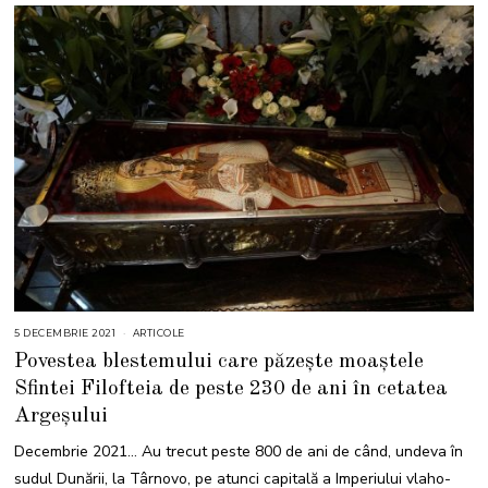
5 DECEMBRIE 2021
5
ARTICOLE
D
Povestea blestemului care păzește moaștele
E
C
Sfintei Filofteia de peste 230 de ani în cetatea
E
M
Argeșului
B
R
I
Decembrie 2021… Au trecut peste 800 de ani de când, undeva în
E
2
sudul Dunării, la Târnovo, pe atunci capitală a Imperiului vlaho-
0