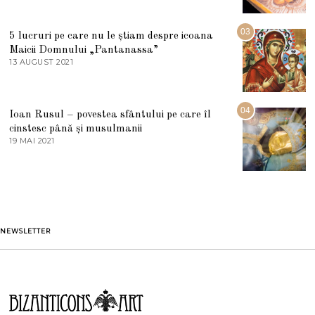
0
M
2
A
5
R
03
5 lucruri pe care nu le știam despre icoana
T
I
Maicii Domnului „Pantanassa”
E
13 AUGUST 2021
1
2
3
0
A
2
U
2
G
04
Ioan Rusul – povestea sfântului pe care îl
U
S
cinstesc până și musulmanii
T
19 MAI 2021
1
2
9
0
M
2
A
1
I
2
0
2
1
NEWSLETTER