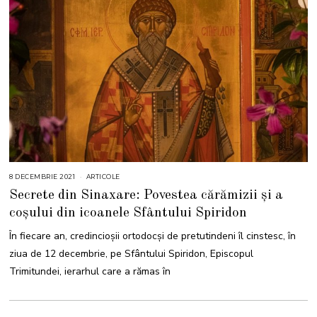
8 DECEMBRIE 2021
8
ARTICOLE
D
Secrete din Sinaxare: Povestea cărămizii și a
E
C
coșului din icoanele Sfântului Spiridon
E
M
B
În fiecare an, credincioșii ortodocși de pretutindeni îl cinstesc, în
R
I
ziua de 12 decembrie, pe Sfântului Spiridon, Episcopul
E
2
Trimitundei, ierarhul care a rămas în
0
2
1