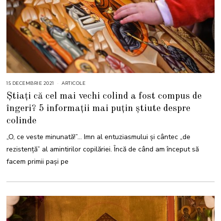
15 DECEMBRIE 2021
1
ARTICOLE
5
Știați că cel mai vechi colind a fost compus de
D
E
îngeri? 5 informații mai puțin știute despre
C
E
colinde
M
B
R
„O, ce veste minunată!”… Imn al entuziasmului și cântec „de
I
E
rezistență” al amintirilor copilăriei. Încă de când am început să
2
0
facem primii pași pe
2
1