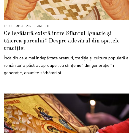
17 DECEMBRIE 2021
1
ARTICOLE
7
Ce legătură există între Sfântul Ignatie și
D
E
tăierea porcului? Despre adevărul din spatele
C
E
tradiției
M
B
R
Încă din cele mai îndepărtate vremuri, tradiția și cultura populară a
I
E
românilor a păstrat aproape „cu sfințenie”, din generație în
2
0
generație, anumite sărbători și
2
1