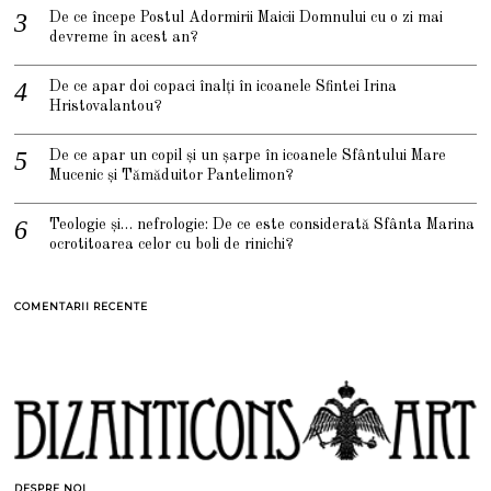
De ce începe Postul Adormirii Maicii Domnului cu o zi mai
devreme în acest an?
De ce apar doi copaci înalți în icoanele Sfintei Irina
Hristovalantou?
De ce apar un copil și un șarpe în icoanele Sfântului Mare
Mucenic și Tămăduitor Pantelimon?
Teologie și… nefrologie: De ce este considerată Sfânta Marina
ocrotitoarea celor cu boli de rinichi?
COMENTARII RECENTE
DESPRE NOI