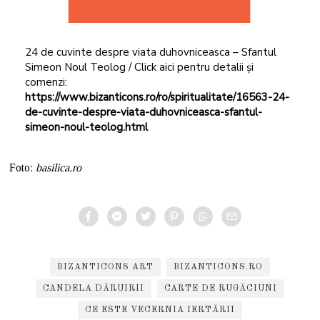
24 de cuvinte despre viata duhovniceasca – Sfantul
Simeon Noul Teolog / Click aici pentru detalii și
comenzi:
https://www.bizanticons.ro/ro/spiritualitate/16563-24-
de-cuvinte-despre-viata-duhovniceasca-sfantul-
simeon-noul-teolog.html
Foto:
basilica.ro
BIZANTICONS ART
BIZANTICONS.RO
CANDELA DĂRUIRII
CARTE DE RUGĂCIUNI
CE ESTE VECERNIA IERTĂRII