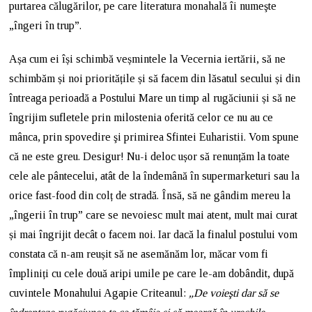
purtarea călugărilor, pe care literatura monahală îi numeşte
„îngeri în trup”.
Așa cum ei își schimbă veșmintele la Vecernia iertării, să ne
schimbăm și noi prioritățile și să facem din lăsatul secului și din
întreaga perioadă a Postului Mare un timp al rugăciunii și să ne
îngrijim sufletele prin milostenia oferită celor ce nu au ce
mânca, prin spovedire şi primirea Sfintei Euharistii. Vom spune
că ne este greu. Desigur! Nu-i deloc ușor să renunțăm la toate
cele ale pântecelui, atât de la îndemână în supermarketuri sau la
orice fast-food din colț de stradă. Însă, să ne gândim mereu la
„îngerii în trup” care se nevoiesc mult mai atent, mult mai curat
și mai îngrijit decât o facem noi. Iar dacă la finalul postului vom
constata că n-am reușit să ne asemănăm lor, măcar vom fi
împliniți cu cele două aripi umile pe care le-am dobândit, după
cuvintele Monahului Agapie Criteanul:
„De voieşti dar să se