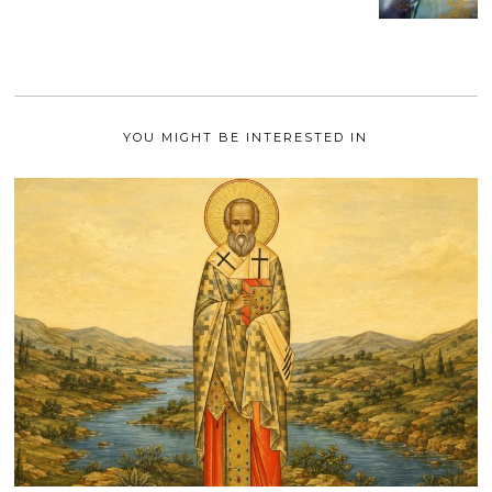
M
2
A
1
I
2
0
2
1
YOU MIGHT BE INTERESTED IN