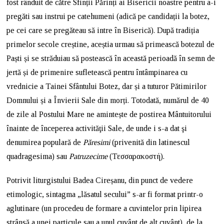
fost rânduit de către Sfinții Părinți ai Bisericii noastre pentru a-i
pregăti sau instrui pe catehumeni (adică pe candidații la botez,
pe cei care se pregăteau să intre în Biserică). După tradiția
primelor secole creștine, aceștia urmau să primească botezul de
Paști și se străduiau să postească în această perioadă în semn de
jertă și de primenire sufletească pentru întâmpinarea cu
vrednicie a Tainei Sfântului Botez, dar și a tuturor Pătimirilor
Domnului și a Învierii Sale din morți. Totodată, numărul de 40
de zile al Postului Mare ne amintește de postirea Mântuitorului
înainte de începerea activităţii Sale, de unde i s-a dat şi
denumirea populară de
Păresimi
(privenită din latinescul
quadragesima) sau
Patruzecime
(Τεσσαρακοστή).
Potrivit liturgistului Badea Cireșanu, din punct de vedere
etimologic, sintagma „lăsatul secului” s-ar fi format printr-o
aglutinare (un procedeu de formare a cuvintelor prin lipirea
strânsă a unei particule sau a unul cuvânt de alt cuvânt), de la