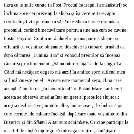
intra cu inimile curate în Post. Preotul (starețul, în mănăstiri) se
închină spre cei prezenți la slujbă şi îşi cere iertare, apoi
credincioşii vin pe rând ca să sărute Sfânta Cruce din mâna
preotului, cerând binecuvântare pentru a ține așa cum se cuvine
Postul Paștilor. Conform rânduielii, prima parte a slujbei se
oficiază cu veșminte obișnuite, deschise la culoare, urmând ca
după cântarea „Lumină lină” și vohodul preoților să începaă
cântarea prochimenului: „Să nu întorci faţa Ta de la sluga Ta;
Când mă necăjesc degrab mă auzi! Ia aminte spre sufletul meu
şi-l mântuieşte pe el”. Acesta este momentul zero, clipa care
anunță că am intrat „în mod oficial” în Postul Mare. Iar lucrul
acesta se observă imediat într-un gest al preoților slujitori:
aceștia dezbracă veșmintele albe, luminoase și le îmbracă pe
cele cernite, de culoare închisă, după care toate veșmintele din
Biserică și din Sfântul Altar sunt schimbate. Oricine participă la
o astfel de slujbă înțelege că întreaga simțire și înfățișare a