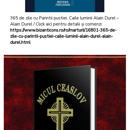
365 de zile cu Parintii pustiei. Caile luminii Alain Durel –
Alain Durel / Click aici pentru detalii și comenzi:
https://www.bizanticons.ro/ro/marturii/16801-365-de-
zile-cu-parintii-pustiei-caile-luminii-alain-durel-alain-
durel.html