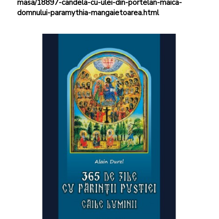
masa/18897-candela-cu-ulei-din-portelan-maica-
domnului-paramythia-mangaietoarea.html