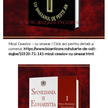
Micul Ceaslov – cu sinaxar / Click aici pentru detalii și
comenzi:
https://www.bizanticons.ro/ro/carte-de-cult-
slujbe/10320-71-141-micul-ceaslov-cu-sinaxar.html