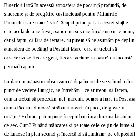
Bisericii intră în această atmosferă de pocăință profundă, de
smerenie și de pregătire cuviincioasă pentru Pătimirile
Domnului care stau să vină. Scopul principal al acestei slujbe
este acela de a ne învăţa să iertăm și să ne împăcăm cu semenii,
dar și faptul că fără de iertare, nu putem să ne asumăm pe deplin
atmosfera de pocăinţă a Postului Mare, care ar trebui să
caracterizeze fiecare gest, fiecare acțiune a noastră din această
perioadă aparte.
Iar dacă în mănăstiri observăm că deja lucrurile se schimbă din
punct de vedere liturgic, ne întrebăm – ce ar trebui să facem,
cum ar trebui să procedăm noi, mirenii, pentru a intra în Post așa
cum o făceau odinioară străbunii noștri: în pace, dragoste și
curăție? Ei bine, putem pune început bun încă din ziua lăsatului
de sec. Cum? Punând mâncarea și pe toate cele ce țin de lume și
de lumesc în plan secund și încercând să „imităm” pe cât posibil