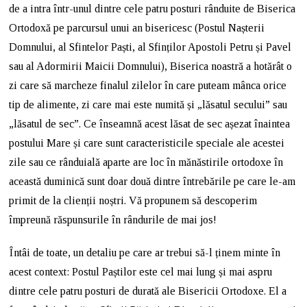
de a intra într-unul dintre cele patru posturi rânduite de Biserica
Ortodoxă pe parcursul unui an bisericesc (Postul Nașterii
Domnului, al Sfintelor Paști, al Sfinților Apostoli Petru și Pavel
sau al Adormirii Maicii Domnului), Biserica noastră a hotărât o
zi care să marcheze finalul zilelor în care puteam mânca orice
tip de alimente, zi care mai este numită și „lăsatul secului” sau
„lăsatul de sec”. Ce înseamnă acest lăsat de sec așezat înaintea
postului Mare și care sunt caracteristicile speciale ale acestei
zile sau ce rânduială aparte are loc în mănăstirile ortodoxe în
această duminică sunt doar două dintre întrebările pe care le-am
primit de la clienții noștri. Vă propunem să descoperim
împreună răspunsurile în rândurile de mai jos!
Întâi de toate, un detaliu pe care ar trebui să-l ținem minte în
acest context: Postul Paștilor este cel mai lung și mai aspru
dintre cele patru posturi de durată ale Bisericii Ortodoxe. El a