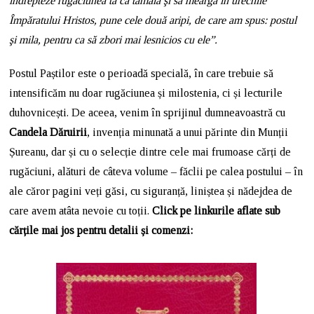
îndrepteze rugăciunea ta ca tămâia şi să meargă în urechile
Împăratului Hristos, pune cele două aripi, de care am spus: postul
şi mila, pentru ca să zbori mai lesnicios cu ele”.
Postul Paștilor este o perioadă specială, în care trebuie să
intensificăm nu doar rugăciunea și milostenia, ci și lecturile
duhovnicești. De aceea, venim în sprijinul dumneavoastră cu
Candela Dăruirii
, invenția minunată a unui părinte din Munții
Șureanu, dar și cu o selecție dintre cele mai frumoase cărți de
rugăciuni, alături de câteva volume – făclii pe calea postului – în
ale căror pagini veți găsi, cu siguranță, liniștea și nădejdea de
care avem atâta nevoie cu toții.
Click pe linkurile aflate sub
cărțile mai jos pentru detalii și comenzi: