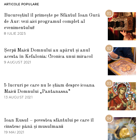
ARTICOLE POPULARE
01
Bucureștiul îl primește pe Sfântul Ioan Gură
de Aur: vezi aici programul complet al
evenimentului!
8 IULIE 2025
1
0
I
U
02
Șerpii Maicii Domnului au apărut și anul
L
acesta în Kefalonia: Cronica unui miracol
I
E
9 AUGUST 2021
2
2
7
0
M
2
A
5
R
03
5 lucruri pe care nu le știam despre icoana
T
I
Maicii Domnului „Pantanassa”
E
13 AUGUST 2021
1
2
3
0
A
2
U
2
G
04
Ioan Rusul – povestea sfântului pe care îl
U
S
cinstesc până și musulmanii
T
19 MAI 2021
1
2
9
0