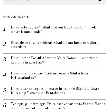
ARTICOLE RECENTE
De ce este zugrăvit Sfântul Miron lângă un râu în unele
dintre icoanele sale?
Știați de ce este considerat Sfântul Ioan Iacob ocrotitorul
orfanilor?
De ce începe Postul Adormirii Maicii Domnului cu o zi mai
devreme în acest an?
De ce apar doi copaci înalți în icoanele Sfintei Irina
Hristovalantou?
De ce apar un copil și un șarpe în icoanele Sfântului Mare
Mucenic și Tămăduitor Pantelimon?
Teologie și… nefrologie: De ce este considerată Sfânta Marina
ocrotitoarea celor cu boli de rinichi?