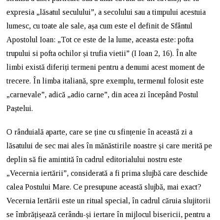
expresia „lăsatul seculului”, a secolului sau a timpului acestuia
lumesc, cu toate ale sale, așa cum este el definit de Sfântul
Apostolul Ioan: „Tot ce este de la lume, aceasta este: pofta
trupului si pofta ochilor și trufia vietii” (I Ioan 2, 16). În alte
limbi există diferiți termeni pentru a denumi acest moment de
trecere. În limba italiană, spre exemplu, termenul folosit este
„carnevale”, adică „adio carne”, din acea zi începând Postul
Paștelui.
O rânduială aparte, care se ține cu sfințenie în această zi a
lăsatului de sec mai ales în mănăstirile noastre și care merită pe
deplin să fie amintită în cadrul editorialului nostru este
„Vecernia iertării”, considerată a fi prima slujbă care deschide
calea Postului Mare. Ce presupune această slujbă, mai exact?
Vecernia Iertării este un ritual special, în cadrul căruia slujitorii
se îmbrățișează cerându-și iertare în mijlocul bisericii, pentru a