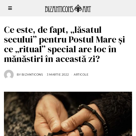
Ce este, de fapt, „lăsatul
secului” pentru Postul Mare și
ce „ritual” special are loc în
mănăstiri în această zi?
BY
BIZANTICONS
3 MARTIE 2022
1
ARTICOLE
6
F
E
B
R
U
A
R
I
E
2
0
2
6