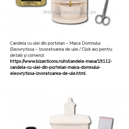
Candela cu ulei din portelan – Maica Domnului
Eleovrytissa – Izvoratoarea de ulei / Click aici pentru
detalii și comenzi:
https://www.bizanticons.ro/ro/candele-masa/19112-
candela-cu-ulei-din-portelan-maica-domnului-
eleovrytissa-izvoratoarea-de-ule.html