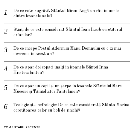
De ce este zugrăvit Sfântul Miron lângă un râu în unele
dintre icoanele sale?
Știați de ce este considerat Sfântul Ioan Iacob ocrotitorul
orfanilor?
De ce începe Postul Adormirii Maicii Domnului cu o zi mai
devreme în acest an?
De ce apar doi copaci înalți în icoanele Sfintei Irina
Hristovalantou?
De ce apar un copil și un șarpe în icoanele Sfântului Mare
Mucenic și Tămăduitor Pantelimon?
Teologie și… nefrologie: De ce este considerată Sfânta Marina
ocrotitoarea celor cu boli de rinichi?
COMENTARII RECENTE