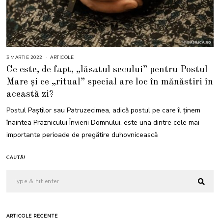
3 MARTIE 2022
1
ARTICOLE
6
Ce este, de fapt, „lăsatul secului” pentru Postul
F
E
Mare și ce „ritual” special are loc în mănăstiri în
B
R
această zi?
U
A
R
Postul Paştilor sau Patruzecimea, adică postul pe care îl ținem
I
E
înaintea Praznicului Învierii Domnului, este una dintre cele mai
2
0
importante perioade de pregătire duhovnicească
2
6
CAUTĂ!
ARTICOLE RECENTE