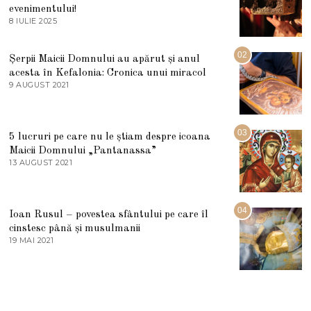
evenimentului!
8 IULIE 2025
1
0
I
U
02
Șerpii Maicii Domnului au apărut și anul
L
acesta în Kefalonia: Cronica unui miracol
I
E
9 AUGUST 2021
2
2
7
0
M
2
A
5
R
03
5 lucruri pe care nu le știam despre icoana
T
I
Maicii Domnului „Pantanassa”
E
13 AUGUST 2021
1
2
3
0
A
2
U
2
G
04
Ioan Rusul – povestea sfântului pe care îl
U
S
cinstesc până și musulmanii
T
19 MAI 2021
1
2
9
0
M
2
A
1
I
2
0