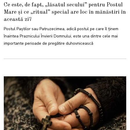
6
Ce este, de fapt, „lăsatul secului” pentru Postul
F
E
Mare și ce „ritual” special are loc în mănăstiri în
B
R
această zi?
U
A
R
Postul Paştilor sau Patruzecimea, adică postul pe care îl ținem
I
E
înaintea Praznicului Învierii Domnului, este una dintre cele mai
2
0
importante perioade de pregătire duhovnicească
2
6