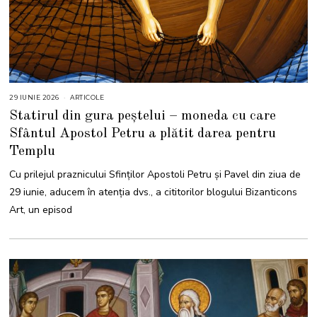
29 IUNIE 2026
1
ARTICOLE
6
Statirul din gura peștelui – moneda cu care
I
U
Sfântul Apostol Petru a plătit darea pentru
L
I
Templu
E
2
0
Cu prilejul praznicului Sfinților Apostoli Petru și Pavel din ziua de
2
6
29 iunie, aducem în atenția dvs., a cititorilor blogului Bizanticons
Art, un episod