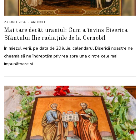
23 IUNIE 2026
2
ARTICOLE
3
Mai tare decât uraniul: Cum a învins Biserica
I
U
Sfântului Ilie radiațiile de la Cernobîl
N
I
E
În miezul verii, pe data de 20 iulie, calendarul Bisericii noastre ne
2
0
cheamă să ne îndreptăm privirea spre una dintre cele mai
2
6
impunătoare și