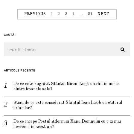
PREVIOUS
1
2
3
4
…
54
NEXT
CAUTĂ!
ARTICOLE RECENTE
De ce este zugrăvit Sfântul Miron lângă un râu în unele
dintre icoanele sale?
Știați de ce este considerat Sfântul Ioan Iacob ocrotitorul
orfanilor?
De ce începe Postul Adormirii Maicii Domnului cu o zi mai
devreme în acest an?