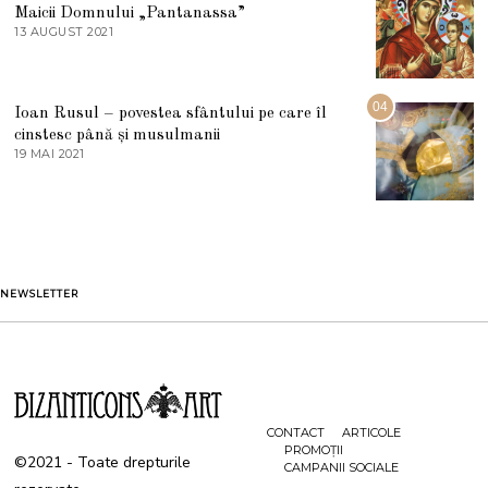
I
Maicii Domnului „Pantanassa”
E
13 AUGUST 2021
1
2
3
0
A
2
U
2
G
04
Ioan Rusul – povestea sfântului pe care îl
U
S
cinstesc până și musulmanii
T
19 MAI 2021
1
2
9
0
M
2
A
1
I
2
0
2
1
NEWSLETTER
CONTACT
ARTICOLE
PROMOȚII
©2021 - Toate drepturile
CAMPANII SOCIALE