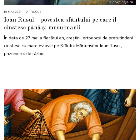
19 MAI 2021
1
ARTICOLE
9
Ioan Rusul – povestea sfântului pe care îl
M
A
cinstesc până și musulmanii
I
2
0
În data de 27 mai a fiecărui an, creștinii ortodocși de pretutindeni
2
1
cinstesc cu mare evlavie pe Sfântul Mărturisitor Ioan Rusul,
prizonierul de război,