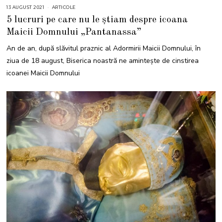
13 AUGUST 2021
1
ARTICOLE
3
5 lucruri pe care nu le știam despre icoana
A
U
Maicii Domnului „Pantanassa”
G
U
S
An de an, după slăvitul praznic al Adormirii Maicii Domnului, în
T
2
ziua de 18 august, Biserica noastră ne amintește de cinstirea
0
2
icoanei Maicii Domnului
1