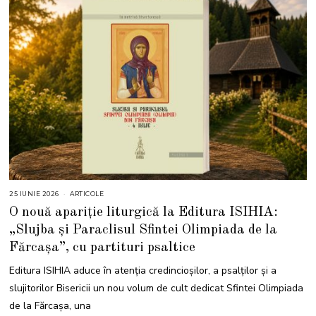
25 IUNIE 2026
2
ARTICOLE
5
O nouă apariție liturgică la Editura ISIHIA:
I
U
„Slujba și Paraclisul Sfintei Olimpiada de la
N
I
Fărcașa”, cu partituri psaltice
E
2
0
Editura ISIHIA aduce în atenția credincioșilor, a psalților și a
2
6
slujitorilor Bisericii un nou volum de cult dedicat Sfintei Olimpiada
de la Fărcașa, una