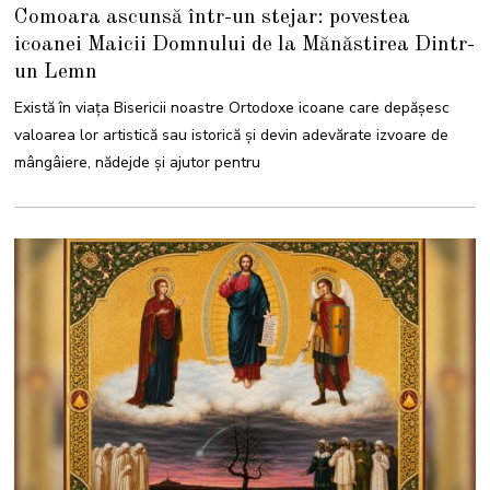
3
Comoara ascunsă într-un stejar: povestea
I
U
icoanei Maicii Domnului de la Mănăstirea Dintr-
N
I
un Lemn
E
2
0
Există în viața Bisericii noastre Ortodoxe icoane care depășesc
2
6
valoarea lor artistică sau istorică și devin adevărate izvoare de
mângâiere, nădejde și ajutor pentru