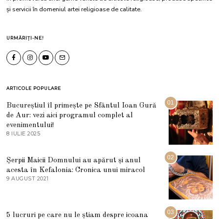
și servicii în domeniul artei religioase de calitate.
URMĂRIȚI-NE!
ARTICOLE POPULARE
01
Bucureștiul îl primește pe Sfântul Ioan Gură
de Aur: vezi aici programul complet al
evenimentului!
8 IULIE 2025
1
0
I
U
02
Șerpii Maicii Domnului au apărut și anul
L
acesta în Kefalonia: Cronica unui miracol
I
E
9 AUGUST 2021
2
2
7
0
M
2
A
5
R
03
5 lucruri pe care nu le știam despre icoana
T