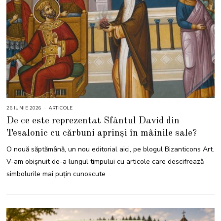
26 IUNIE 2026
1
ARTICOLE
6
De ce este reprezentat Sfântul David din
I
U
Tesalonic cu cărbuni aprinși în mâinile sale?
L
I
E
O nouă săptămână, un nou editorial aici, pe blogul Bizanticons Art.
2
0
V-am obișnuit de-a lungul timpului cu articole care descifrează
2
6
simbolurile mai puțin cunoscute