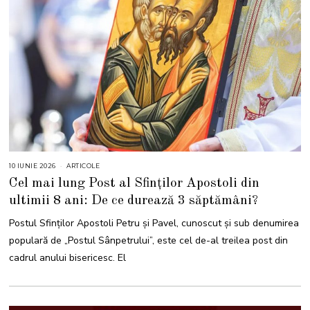
10 IUNIE 2026
1
ARTICOLE
0
Cel mai lung Post al Sfinților Apostoli din
I
U
ultimii 8 ani: De ce durează 3 săptămâni?
N
I
E
Postul Sfinților Apostoli Petru și Pavel, cunoscut și sub denumirea
2
0
populară de „Postul Sânpetrului”, este cel de-al treilea post din
2
6
cadrul anului bisericesc. El