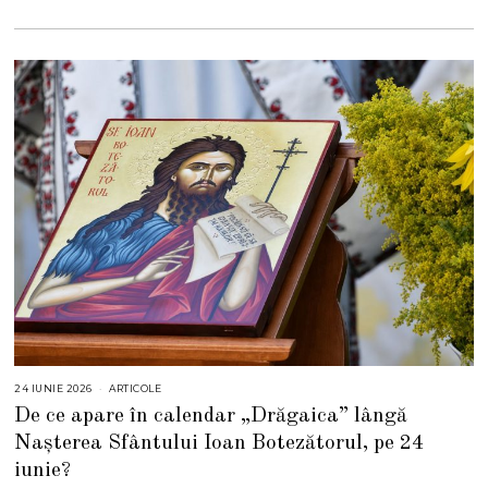
24 IUNIE 2026
1
ARTICOLE
6
De ce apare în calendar „Drăgaica” lângă
I
U
Nașterea Sfântului Ioan Botezătorul, pe 24
L
I
iunie?
E
2