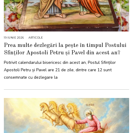
19 IUNIE 2026
1
ARTICOLE
9
Prea multe dezlegări la pește în timpul Postului
I
U
Sfinților Apostoli Petru și Pavel din acest an?
N
I
E
Potrivit calendarului bisericesc din acest an, Postul Sfinților
2
0
Apostoli Petru și Pavel are 21 de zile, dintre care 12 sunt
2
6
consemnate cu dezlegare la