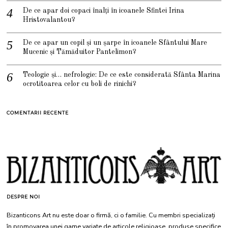
De ce apar doi copaci înalți în icoanele Sfintei Irina
Hristovalantou?
De ce apar un copil și un șarpe în icoanele Sfântului Mare
Mucenic și Tămăduitor Pantelimon?
Teologie și… nefrologie: De ce este considerată Sfânta Marina
ocrotitoarea celor cu boli de rinichi?
COMENTARII RECENTE
DESPRE NOI
Bizanticons Art nu este doar o firmă, ci o familie. Cu membri specializați
în promovarea unei game variate de articole religioase, produse specifice