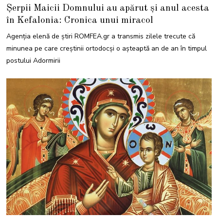
7
Șerpii Maicii Domnului au apărut și anul acesta
M
A
în Kefalonia: Cronica unui miracol
R
T
I
Agenția elenă de știri ROMFEA.gr a transmis zilele trecute că
E
2
minunea pe care creștinii ortodocși o așteaptă an de an în timpul
0
2
postului Adormirii
2