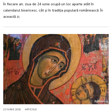
0
În fiecare an, ziua de 24 iunie ocupă un loc aparte atât în
2
6
calendarul bisericesc, cât și în tradiția populară românească. În
această zi,
23 IUNIE 2026
2
ARTICOLE