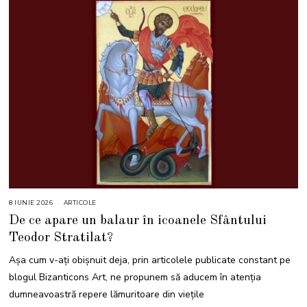
8 IUNIE 2026
8
ARTICOLE
I
De ce apare un balaur în icoanele Sfântului
U
N
Teodor Stratilat?
I
E
2
Așa cum v-ați obișnuit deja, prin articolele publicate constant pe
0
2
blogul Bizanticons Art, ne propunem să aducem în atenția
6
dumneavoastră repere lămuritoare din viețile