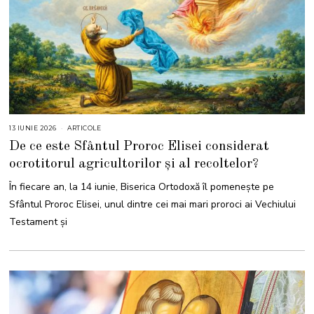
13 IUNIE 2026
1
ARTICOLE
3
De ce este Sfântul Proroc Elisei considerat
I
U
ocrotitorul agricultorilor și al recoltelor?
N
I
E
În fiecare an, la 14 iunie, Biserica Ortodoxă îl pomenește pe
2
0
Sfântul Proroc Elisei, unul dintre cei mai mari proroci ai Vechiului
2
6
Testament și