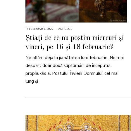
17 FEBRUARIE 2022
1
ARTICOLE
8
F
Știați de ce nu postim miercuri și
E
B
vineri, pe 16 și 18 februarie?
R
U
A
Ne aflăm deja la jumătatea lunii februarie. Ne mai
R
I
E
despart doar două săptămâni de începutul
2
0
propriu-zis al Postului Învierii Domnului, cel mai
2
2
lung şi