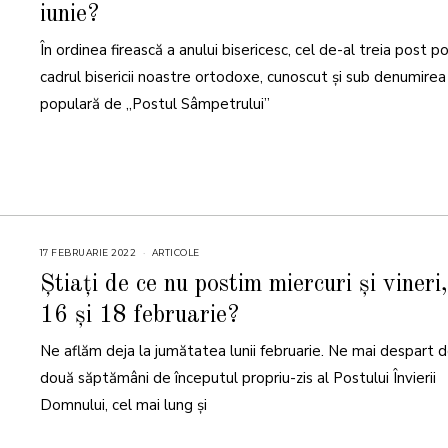
iunie?
În ordinea firească a anului bisericesc, cel de-al treia post p
cadrul bisericii noastre ortodoxe, cunoscut și sub denumirea
populară de „Postul Sâmpetrului”
17 FEBRUARIE 2022
1
ARTICOLE
8
F
Știați de ce nu postim miercuri și vineri
E
B
16 și 18 februarie?
R
U
A
Ne aflăm deja la jumătatea lunii februarie. Ne mai despart 
R
I
E
două săptămâni de începutul propriu-zis al Postului Învierii
2
0
Domnului, cel mai lung şi
2
2