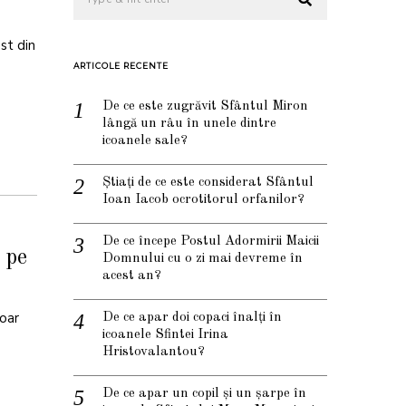
ost din
ARTICOLE RECENTE
De ce este zugrăvit Sfântul Miron
lângă un râu în unele dintre
icoanele sale?
Știați de ce este considerat Sfântul
Ioan Iacob ocrotitorul orfanilor?
De ce începe Postul Adormirii Maicii
, pe
Domnului cu o zi mai devreme în
acest an?
doar
De ce apar doi copaci înalți în
icoanele Sfintei Irina
Hristovalantou?
De ce apar un copil și un șarpe în