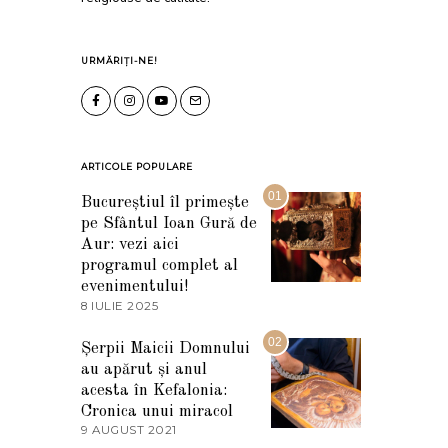
URMĂRIȚI-NE!
ARTICOLE POPULARE
01
Bucureștiul îl primește
pe Sfântul Ioan Gură de
Aur: vezi aici
programul complet al
evenimentului!
8 IULIE 2025
1
0
I
02
Șerpii Maicii Domnului
U
au apărut și anul
L
I
acesta în Kefalonia:
E
Cronica unui miracol
2
9 AUGUST 2021
2
0
7