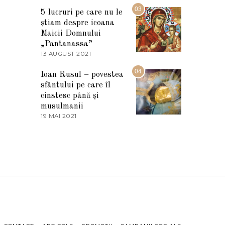
2
M
03
5
5 lucruri pe care nu le
A
știam despre icoana
R
T
Maicii Domnului
I
„Pantanassa”
E
13 AUGUST 2021
1
2
3
0
A
04
2
Ioan Rusul – povestea
U
2
sfântului pe care îl
G
U
cinstesc până și
S
musulmanii
T
19 MAI 2021
1
2
9
0
M
2
A
1
I
2
0
2
1