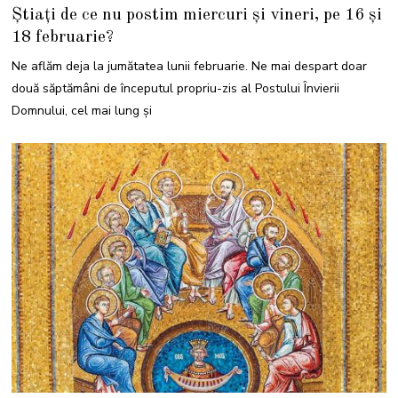
8
Știați de ce nu postim miercuri și vineri, pe 16 și
F
E
18 februarie?
B
R
U
Ne aflăm deja la jumătatea lunii februarie. Ne mai despart doar
A
R
două săptămâni de începutul propriu-zis al Postului Învierii
I
E
Domnului, cel mai lung şi
2
0
2
2