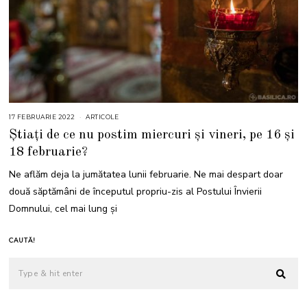
17 FEBRUARIE 2022
1
ARTICOLE
8
Știați de ce nu postim miercuri și vineri, pe 16 și
F
E
18 februarie?
B
R
U
Ne aflăm deja la jumătatea lunii februarie. Ne mai despart doar
A
R
două săptămâni de începutul propriu-zis al Postului Învierii
I
E
Domnului, cel mai lung şi
2
0
2
2
CAUTĂ!