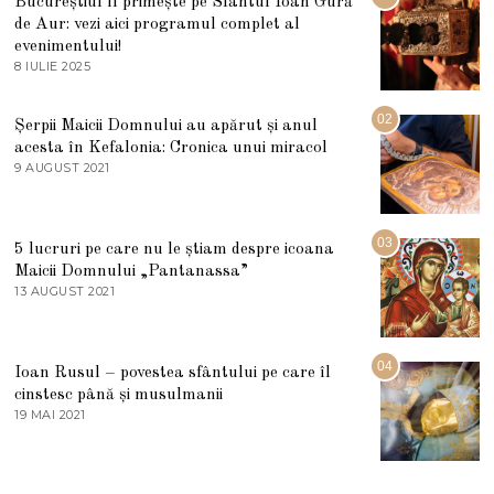
Bucureștiul îl primește pe Sfântul Ioan Gură
de Aur: vezi aici programul complet al
evenimentului!
8 IULIE 2025
1
0
I
U
02
Șerpii Maicii Domnului au apărut și anul
L
acesta în Kefalonia: Cronica unui miracol
I
E
9 AUGUST 2021
2
2
7
0
M
2
A
5
R
03
5 lucruri pe care nu le știam despre icoana
T
I
Maicii Domnului „Pantanassa”
E
13 AUGUST 2021
1
2
3
0
A
2
U
2
G
04
Ioan Rusul – povestea sfântului pe care îl
U
S
cinstesc până și musulmanii
T
19 MAI 2021
1
2
9
0
M
2
A
1
I