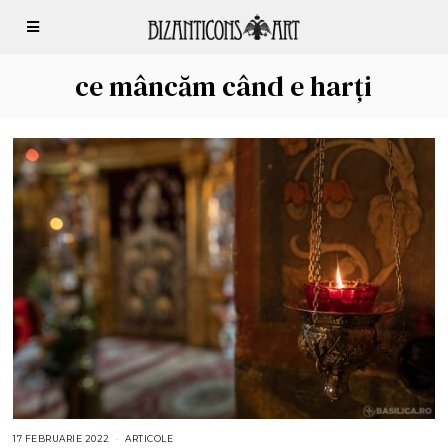
ce mâncăm când e harți
17 FEBRUARIE 2022
1
ARTICOLE