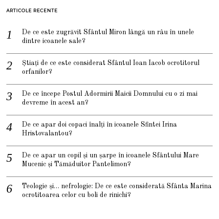
ARTICOLE RECENTE
De ce este zugrăvit Sfântul Miron lângă un râu în unele
dintre icoanele sale?
Știați de ce este considerat Sfântul Ioan Iacob ocrotitorul
orfanilor?
De ce începe Postul Adormirii Maicii Domnului cu o zi mai
devreme în acest an?
De ce apar doi copaci înalți în icoanele Sfintei Irina
Hristovalantou?
De ce apar un copil și un șarpe în icoanele Sfântului Mare
Mucenic și Tămăduitor Pantelimon?
Teologie și… nefrologie: De ce este considerată Sfânta Marina
ocrotitoarea celor cu boli de rinichi?