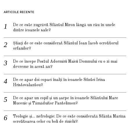
ARTICOLE RECENTE
De ce este zugrăvit Sfântul Miron lângă un râu în unele
dintre icoanele sale?
Știați de ce este considerat Sfântul Ioan Iacob ocrotitorul
orfanilor?
De ce începe Postul Adormirii Maicii Domnului cu o zi mai
devreme în acest an?
De ce apar doi copaci înalți în icoanele Sfintei Irina
Hristovalantou?
De ce apar un copil și un șarpe în icoanele Sfântului Mare
Mucenic și Tămăduitor Pantelimon?
Teologie și… nefrologie: De ce este considerată Sfânta Marina
ocrotitoarea celor cu boli de rinichi?