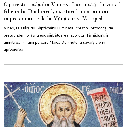
M
O poveste reală din Vinerea Luminată: Cuviosul
A
I
Ghenadie Dochiarul, martorul unei minuni
2
0
impresionante de la Mănăstirea Vatoped
2
4
Vineri, la sfârșitul Săptămânii Luminate, creștinii ortodocși de
pretutindeni prăznuiesc sărbătoarea Izvorului Tămăduirii, în
amintirea minunii pe care Maica Domnului a săvârșit-o în
apropierea