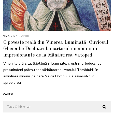
9 MAI 2024
9
ARTICOLE
M
O poveste reală din Vinerea Luminată: Cuviosul
A
I
Ghenadie Dochiarul, martorul unei minuni
2
0
impresionante de la Mănăstirea Vatoped
2
4
Vineri, la sfârșitul Săptămânii Luminate, creștinii ortodocși de
pretutindeni prăznuiesc sărbătoarea Izvorului Tămăduirii, în
amintirea minunii pe care Maica Domnului a săvârșit-o în
apropierea
CAUTĂ!