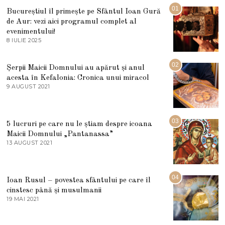
01
Bucureștiul îl primește pe Sfântul Ioan Gură
de Aur: vezi aici programul complet al
evenimentului!
8 IULIE 2025
1
0
I
U
02
Șerpii Maicii Domnului au apărut și anul
L
acesta în Kefalonia: Cronica unui miracol
I
E
9 AUGUST 2021
2
2
7
0
M
2
A
5
R
03
5 lucruri pe care nu le știam despre icoana
T
I
Maicii Domnului „Pantanassa”
E
13 AUGUST 2021
1
2
3
0
A
2
U
2
G
04
Ioan Rusul – povestea sfântului pe care îl
U
S
cinstesc până și musulmanii
T
19 MAI 2021
1
2
9
0
M
2
A