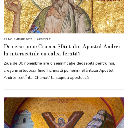
27 NOIEMBRIE 2025
2
ARTICOLE
7
De ce se pune Crucea Sfântului Apostol Andrei
N
O
la intersecțiile cu calea ferată?
I
E
M
Ziua de 30 noiembrie are o semnificație deosebită pentru noi,
B
R
creștinii ortodocși, fiind închinată pomenirii Sfântului Apostol
I
E
Andrei, „cel Întâi Chemat” la slujirea apostolică
2
0
2
5