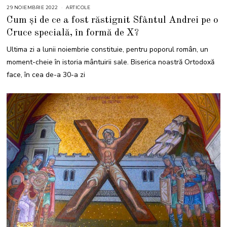
29 NOIEMBRIE 2022
2
ARTICOLE
1
Cum și de ce a fost răstignit Sfântul Andrei pe o
N
O
Cruce specială, în formă de X?
I
E
M
Ultima zi a lunii noiembrie constituie, pentru poporul român, un
B
R
moment-cheie în istoria mântuirii sale. Biserica noastră Ortodoxă
I
E
face, în cea de-a 30-a zi
2
0
2
3