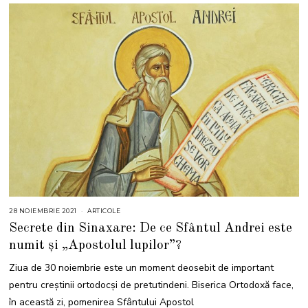
28 NOIEMBRIE 2021
2
ARTICOLE
8
Secrete din Sinaxare: De ce Sfântul Andrei este
N
O
numit și „Apostolul lupilor”?
I
E
M
Ziua de 30 noiembrie este un moment deosebit de important
B
R
pentru creștinii ortodocși de pretutindeni. Biserica Ortodoxă face,
I
E
în această zi, pomenirea Sfântului Apostol
2