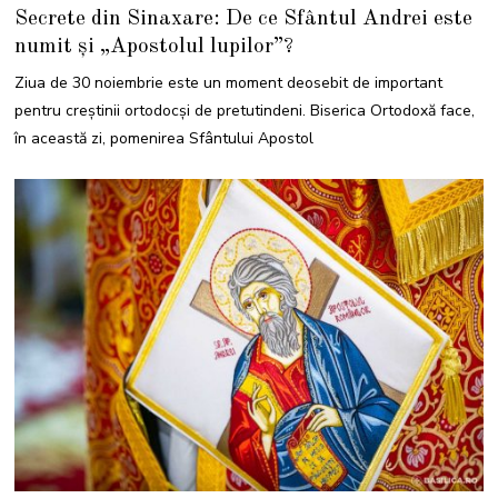
8
Secrete din Sinaxare: De ce Sfântul Andrei este
N
O
numit și „Apostolul lupilor”?
I
E
M
Ziua de 30 noiembrie este un moment deosebit de important
B
R
pentru creștinii ortodocși de pretutindeni. Biserica Ortodoxă face,
I
E
în această zi, pomenirea Sfântului Apostol
2
0
2
1