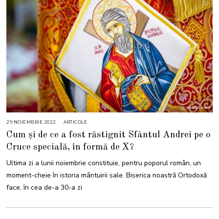
29 NOIEMBRIE 2022
2
ARTICOLE
1
Cum și de ce a fost răstignit Sfântul Andrei pe o
N
O
Cruce specială, în formă de X?
I
E
M
Ultima zi a lunii noiembrie constituie, pentru poporul român, un
B
R
moment-cheie în istoria mântuirii sale. Biserica noastră Ortodoxă
I
E
face, în cea de-a 30-a zi
2
0
2
3