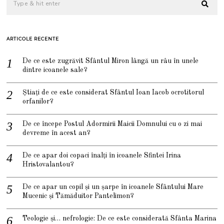
ARTICOLE RECENTE
De ce este zugrăvit Sfântul Miron lângă un râu în unele
dintre icoanele sale?
Știați de ce este considerat Sfântul Ioan Iacob ocrotitorul
orfanilor?
De ce începe Postul Adormirii Maicii Domnului cu o zi mai
devreme în acest an?
De ce apar doi copaci înalți în icoanele Sfintei Irina
Hristovalantou?
De ce apar un copil și un șarpe în icoanele Sfântului Mare
Mucenic și Tămăduitor Pantelimon?
Teologie și… nefrologie: De ce este considerată Sfânta Marina