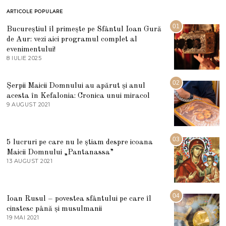
ARTICOLE POPULARE
01
Bucureștiul îl primește pe Sfântul Ioan Gură
de Aur: vezi aici programul complet al
evenimentului!
8 IULIE 2025
1
0
I
U
02
Șerpii Maicii Domnului au apărut și anul
L
acesta în Kefalonia: Cronica unui miracol
I
E
9 AUGUST 2021
2
2
7
0
M
2
A
5
R
03
5 lucruri pe care nu le știam despre icoana
T
I
Maicii Domnului „Pantanassa”
E
13 AUGUST 2021
1
2
3
0
A
2
U
2
G
04
Ioan Rusul – povestea sfântului pe care îl
U
S
cinstesc până și musulmanii
T
19 MAI 2021
1
2
9