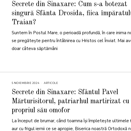
M
Secrete din Sinaxare: Cum s-a botezat
A
R
singură Sfânta Drosida, fiica împăratul
T
I
E
Traian?
2
0
2
Suntem în Postul Mare, o perioadă profundă, în care inima n
5
se pregătește pentru întâlnirea cu Hristos cel Înviat. Mai a
doar câteva săptămâni
5 NOIEMBRIE 2024
5
ARTICOLE
N
O
Secrete din Sinaxare: Sfântul Pavel
I
E
Mărturisitorul, patriarhul martirizat cu
M
B
R
propriul său omofor
I
E
2
La început de brumar, când toamna își împletește ultimele f
0
2
aur cu frigul iernii ce se apropie, Biserica noastră Ortodoxă 
4