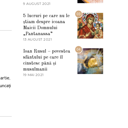
2
9 AUGUST 2021
2
0
7
2
M
03
5
5 lucruri pe care nu le
A
știam despre icoana
R
T
Maicii Domnului
I
„Pantanassa”
E
13 AUGUST 2021
1
2
3
0
A
04
2
Ioan Rusul – povestea
U
2
sfântului pe care îl
G
U
cinstesc până și
S
musulmanii
T
19 MAI 2021
1
2
artie,
9
0
M
uncați
2
A
1
I
2
0
2
1