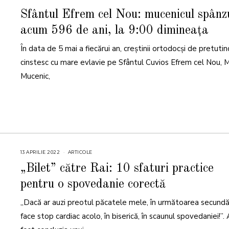
7
A
Sfântul Efrem cel Nou: mucenicul spânz
P
R
acum 596 de ani, la 9:00 dimineața
I
L
I
În data de 5 mai a fiecărui an, creștinii ortodocși de pretutin
E
2
0
cinstesc cu mare evlavie pe Sfântul Cuvios Efrem cel Nou, 
2
3
Mucenic,
13 APRILIE 2022
1
ARTICOLE
3
A
„Bilet” către Rai: 10 sfaturi practice
P
R
pentru o spovedanie corectă
I
L
I
„Dacă ar auzi preotul păcatele mele, în următoarea secundă
E
2
0
face stop cardiac acolo, în biserică, în scaunul spovedaniei!”.
2
2