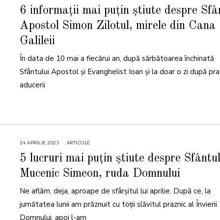
M
A
6 informații mai puțin știute despre Sfâ
I
2
Apostol Simon Zilotul, mirele din Cana
0
2
3
Galileii
În data de 10 mai a fiecărui an, după sărbătoarea închinată
Sfântului Apostol și Evanghelist Ioan și la doar o zi după pra
aducerii
24 APRILIE 2023
ARTICOLE
5 lucruri mai puțin știute despre Sfântu
Mucenic Simeon, ruda Domnului
Ne aflăm, deja, aproape de sfârșitul lui aprilie. După ce, la
jumătatea lunii am prăznuit cu toții slăvitul praznic al Învierii
Domnului, apoi l-am