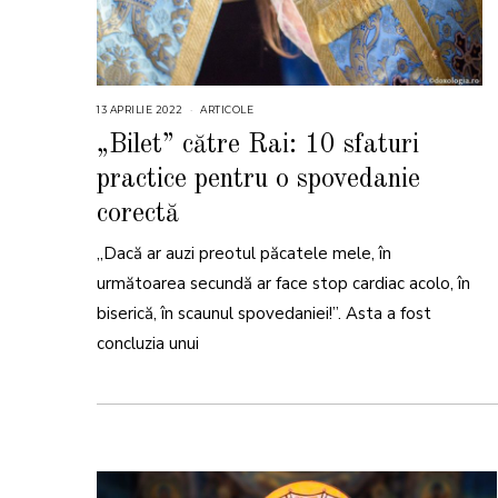
13 APRILIE 2022
1
ARTICOLE
3
A
„Bilet” către Rai: 10 sfaturi
P
R
practice pentru o spovedanie
I
L
I
corectă
E
2
0
„Dacă ar auzi preotul păcatele mele, în
2
2
următoarea secundă ar face stop cardiac acolo, în
biserică, în scaunul spovedaniei!”. Asta a fost
concluzia unui