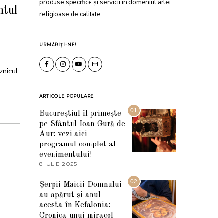
produse specifice și servicii în domeniul artei
ntul
religioase de calitate.
URMĂRIȚI-NE!
znicul
ARTICOLE POPULARE
01
Bucureștiul îl primește
pe Sfântul Ioan Gură de
Aur: vezi aici
programul complet al
evenimentului!
l
8 IULIE 2025
1
0
I
02
Șerpii Maicii Domnului
U
au apărut și anul
L
I
acesta în Kefalonia:
E
Cronica unui miracol