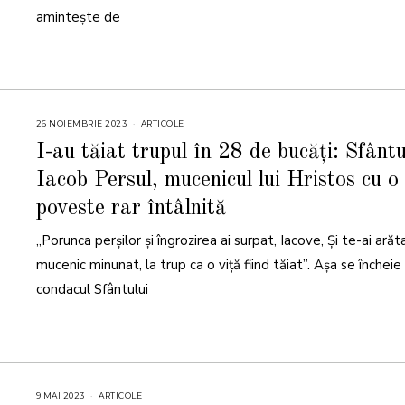
amintește de
26 NOIEMBRIE 2023
ARTICOLE
I-au tăiat trupul în 28 de bucăți: Sfântu
Iacob Persul, mucenicul lui Hristos cu o
poveste rar întâlnită
„Porunca perșilor și îngrozirea ai surpat, Iacove, Și te-ai arăt
mucenic minunat, la trup ca o viță fiind tăiat”. Așa se încheie
condacul Sfântului
9 MAI 2023
9
ARTICOLE