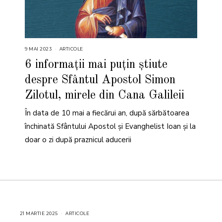
9 MAI 2023
9
ARTICOLE
M
A
6 informații mai puțin știute
I
2
despre Sfântul Apostol Simon
0
2
3
Zilotul, mirele din Cana Galileii
În data de 10 mai a fiecărui an, după sărbătoarea
închinată Sfântului Apostol și Evanghelist Ioan și la
doar o zi după praznicul aducerii
21 MARTIE 2025
2
ARTICOLE
1