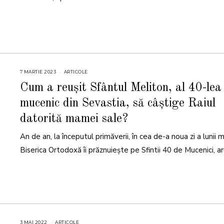
7 MARTIE 2023
7
ARTICOLE
M
A
Cum a reușit Sfântul Meliton, al 40-lea
R
T
mucenic din Sevastia, să câștige Raiul
I
E
2
datorită mamei sale?
0
2
3
An de an, la începutul primăverii, în cea de-a noua zi a lunii m
Biserica Ortodoxă îi prăznuiește pe Sfintii 40 de Mucenici, ar
3 MAI 2022
2
ARTICOLE