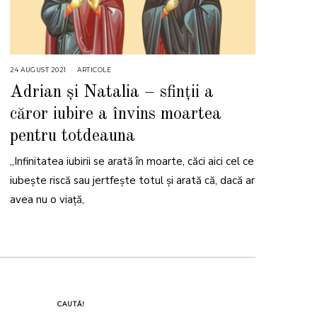
24 AUGUST 2021
2
ARTICOLE
4
A
Adrian și Natalia – sfinții a
U
G
căror iubire a învins moartea
U
S
T
pentru totdeauna
2
0
2
„Infinitatea iubirii se arată în moarte, căci aici cel ce
1
iubește riscă sau jertfește totul și arată că, dacă ar
avea nu o viață,
CAUTĂ!