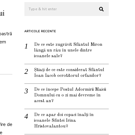
ui
ARTICOLE RECENTE
oastră
vem
De ce este zugrăvit Sfântul Miron
lângă un râu în unele dintre
icoanele sale?
Știați de ce este considerat Sfântul
Ioan Iacob ocrotitorul orfanilor?
De ce începe Postul Adormirii Maicii
Domnului cu o zi mai devreme în
acest an?
De ce apar doi copaci înalți în
icoanele Sfintei Irina
ire de
Hristovalantou?
ne