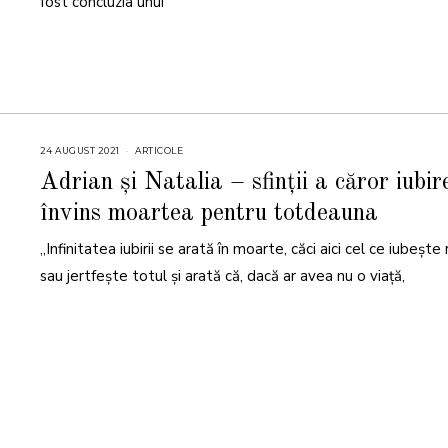
fost concluzia unui
24 AUGUST 2021
2
ARTICOLE
4
A
Adrian și Natalia – sfinții a căror iubir
U
G
învins moartea pentru totdeauna
U
S
T
„Infinitatea iubirii se arată în moarte, căci aici cel ce iubește 
2
0
2
sau jertfește totul și arată că, dacă ar avea nu o viață,
1