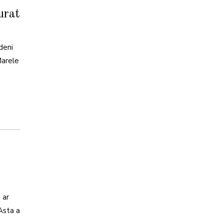
urat
deni
Marele
 ar
 Asta a