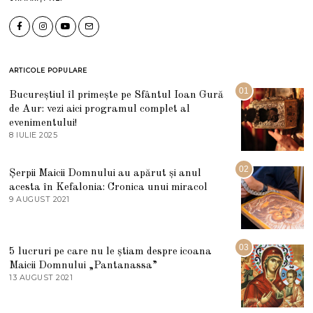
ARTICOLE POPULARE
01
Bucureștiul îl primește pe Sfântul Ioan Gură
de Aur: vezi aici programul complet al
evenimentului!
8 IULIE 2025
1
0
I
U
02
Șerpii Maicii Domnului au apărut și anul
L
acesta în Kefalonia: Cronica unui miracol
I
E
9 AUGUST 2021
2
2
7
0
M
2
A
5
R
03
5 lucruri pe care nu le știam despre icoana
T
I
Maicii Domnului „Pantanassa”
E
13 AUGUST 2021
1
2
3
0
A
2
U