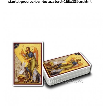
sfantul-prooroc-ioan-botezatorul-155x195cm.html