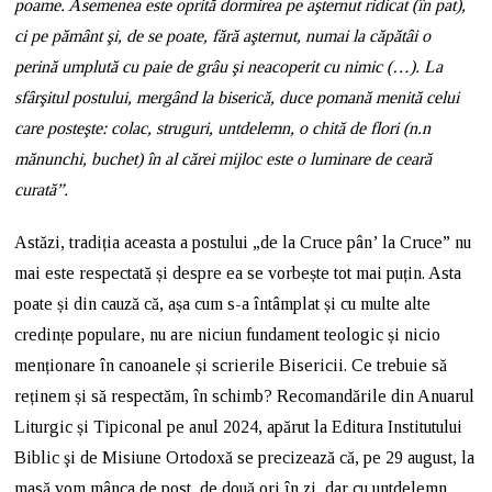
poame. Asemenea este oprită dormirea pe aşternut ridicat (în pat),
ci pe pământ şi, de se poate, fără aşternut, numai la căpătâi o
perină umplută cu paie de grâu şi neacoperit cu nimic (…). La
sfârşitul postului, mergând la biserică, duce pomană menită celui
care posteşte: colac, struguri, untdelemn, o chită de flori (n.n
mănunchi, buchet) în al cărei mijloc este o luminare de ceară
curată”.
Astăzi, tradiția aceasta a postului „de la Cruce pân’ la Cruce” nu
mai este respectată și despre ea se vorbește tot mai puțin. Asta
poate și din cauză că, așa cum s-a întâmplat și cu multe alte
credințe populare, nu are niciun fundament teologic și nicio
menționare în canoanele și scrierile Bisericii. Ce trebuie să
reținem și să respectăm, în schimb? Recomandările din Anuarul
Liturgic și Tipiconal pe anul 2024, apărut la Editura Institutului
Biblic şi de Misiune Ortodoxă se precizează că, pe 29 august, la
masă vom mânca de post, de două ori în zi, dar cu untdelemn.