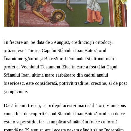
În fiecare an, pe data de 29 august, credincioșii ortodocși
prăznuiesc Tăierea Capului Sfântului Ioan Botezătorul,
Înaintemergătorul și Botezătorul Domnului și ultimul mare
profet al Vechiului Testament. Ziua în care a fost tăiat Capul
Sfântului Ioan, ultima mare sărbătoare din cadrul anului
bisericesc, este considerată, potrivit tradiției creștine, zi de post
și rugăciune.
Dacă în anii trecuți, cu prilejul acestei mari sărbători, v-am spus
cum a fost descoperit Capul Sfântului Ioan Botezătorul sau de ce
este o superstiție, iar nu un păcat să mâncăm fructe cu formă
rotundă pe 29 august, anul acesta ne-am gândit să ne îndreptăm