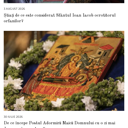
3 AUGUST 2026
3
A
Știați de ce este considerat Sfântul Ioan Iacob ocrotitorul
U
G
orfanilor?
U
S
T
2
0
2
6
30 IULIE 2026
3
0
De ce începe Postul Adormirii Maicii Domnului cu o zi mai
I
U