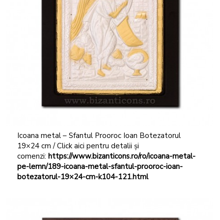
Icoana metal – Sfantul Prooroc Ioan Botezatorul
19×24 cm / Click aici pentru detalii și
comenzi:
https://www.bizanticons.ro/ro/icoana-metal-
pe-lemn/189-icoana-metal-sfantul-prooroc-ioan-
botezatorul-19×24-cm-k104-121.html