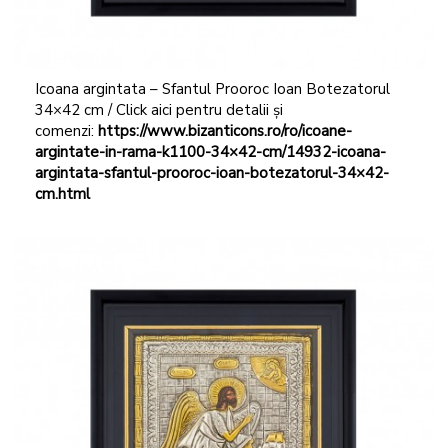
Icoana argintata – Sfantul Prooroc Ioan Botezatorul
34×42 cm / Click aici pentru detalii și
comenzi:
https://www.bizanticons.ro/ro/icoane-
argintate-in-rama-k1100-34×42-cm/14932-icoana-
argintata-sfantul-prooroc-ioan-botezatorul-34×42-
cm.html