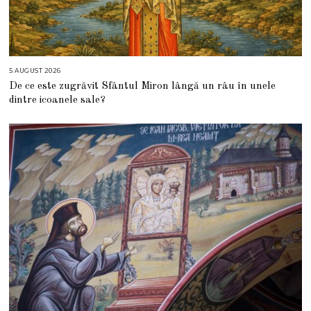
5 AUGUST 2026
5
A
De ce este zugrăvit Sfântul Miron lângă un râu în unele
U
G
dintre icoanele sale?
U
S
T
2
0
2
6