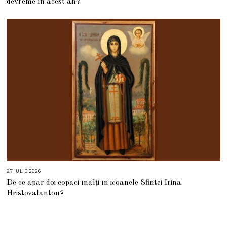
devreme în acest an?
L
I
E
2
0
2
6
27 IULIE 2026
2
7
De ce apar doi copaci înalți în icoanele Sfintei Irina
I
U
Hristovalantou?
L
I
E
2
0
2