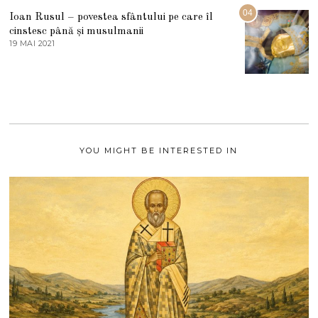
2
G
04
Ioan Rusul – povestea sfântului pe care îl
U
S
cinstesc până și musulmanii
T
19 MAI 2021
1
2
9
0
M
2
A
1
I
2
0
2
1
YOU MIGHT BE INTERESTED IN