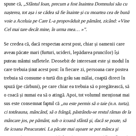
spune că,
„Sfântul Ioan, precum a fost înaintea Domnului său cu
nașterea, tot așa i se cădea să fie înainte și cu moartea cea de bună
voie a Aceluia pe Care L-a propovăduit pe pământ, zicând: «Vine
Cel mai tare decât mine, în urma mea…
»”.
Se credea că, dacă respectau acest post, chiar și oamenii care
aveau păcate mari (furturi, ucideri, lepădarea pruncilor) își
puteau mântui sufletele. Deosebit de interesant este și modul în
care trebuia ținut acest post: în fiecare zi, persoana care postea
trebuia să consume o turtă din grâu sau mălai, coaptă direct în
spuză (pe cărbuni), pe care chiar ea trebuia să o pregătească, să
o coacă și numai ea să o atingă. Apoi, tot volumul menționat mai
sus este consemnat faptul că
„nu este permis să o taie (n.n. turta),
ci totdeauna, mâncând, să o frângă, păstrându-se restul rămas de la
mâncare jos, pe pământ, sub o icoană sfântă şi, dacă se poate, să
fie icoana Preacuratei. La păcate mai uşoare se pot mânca şi