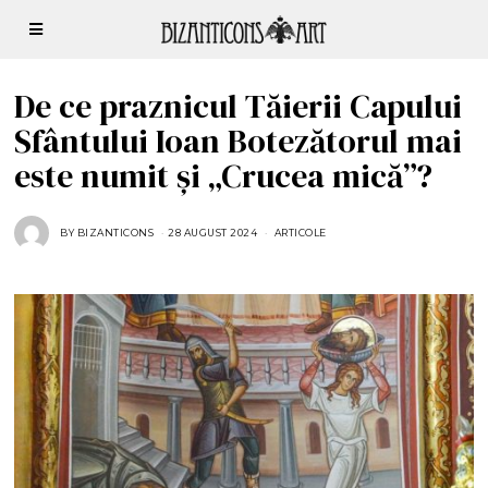
De ce praznicul Tăierii Capului
Sfântului Ioan Botezătorul mai
este numit și „Crucea mică”?
BY
BIZANTICONS
28 AUGUST 2024
2
ARTICOLE
8
A
U
G
U
S
T
2
0
2
4