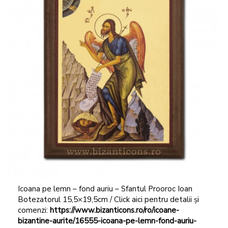
Icoana pe lemn – fond auriu – Sfantul Prooroc Ioan
Botezatorul 15,5×19,5cm / Click aici pentru detalii și
comenzi:
https://www.bizanticons.ro/ro/icoane-
bizantine-aurite/16555-icoana-pe-lemn-fond-auriu-