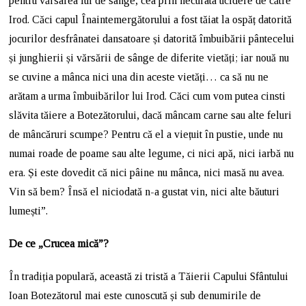
pentru vărsarea lui de sânge, cea prin necurata ucidere de către
Irod. Căci capul Înaintemergătorului a fost tăiat la ospăț datorită
jocurilor desfrânatei dansatoare și datorită îmbuibării pântecelui
și junghierii și vărsării de sânge de diferite vietăți; iar nouă nu
se cuvine a mânca nici una din aceste vietăți… ca să nu ne
arătam a urma îmbuibărilor lui Irod. Căci cum vom putea cinsti
slăvita tăiere a Botezătorului, dacă mâncam carne sau alte feluri
de mâncăruri scumpe? Pentru că el a viețuit în pustie, unde nu
numai roade de poame sau alte legume, ci nici apă, nici iarbă nu
era. Și este dovedit că nici pâine nu mânca, nici masă nu avea.
Vin să bem? Însă el niciodată n-a gustat vin, nici alte băuturi
lumești”.
De ce „Crucea mică”?
În tradiția populară, această zi tristă a Tăierii Capului Sfântului
Ioan Botezătorul mai este cunoscută și sub denumirile de