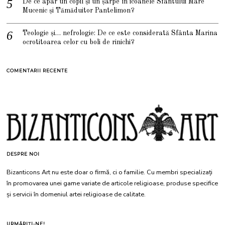
De ce apar un copil și un șarpe în icoanele Sfântului Mare
Mucenic și Tămăduitor Pantelimon?
Teologie și… nefrologie: De ce este considerată Sfânta Marina
ocrotitoarea celor cu boli de rinichi?
COMENTARII RECENTE
DESPRE NOI
Bizanticons Art nu este doar o firmă, ci o familie. Cu membri specializați
în promovarea unei game variate de articole religioase, produse specifice
și servicii în domeniul artei religioase de calitate.
URMĂRIȚI-NE!