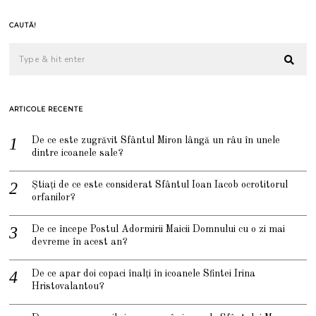
CAUTĂ!
ARTICOLE RECENTE
De ce este zugrăvit Sfântul Miron lângă un râu în unele
dintre icoanele sale?
Știați de ce este considerat Sfântul Ioan Iacob ocrotitorul
orfanilor?
De ce începe Postul Adormirii Maicii Domnului cu o zi mai
devreme în acest an?
De ce apar doi copaci înalți în icoanele Sfintei Irina
Hristovalantou?