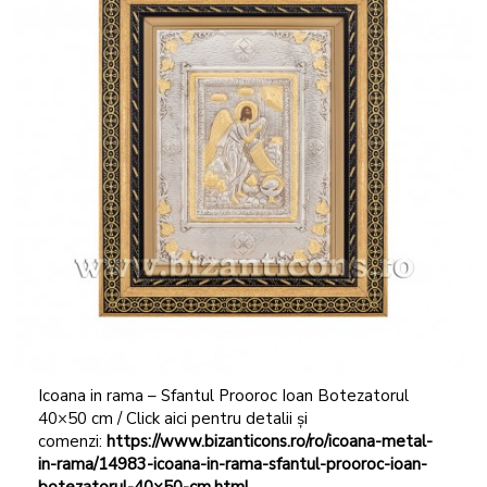
Icoana in rama – Sfantul Prooroc Ioan Botezatorul
40×50 cm / Click aici pentru detalii și
comenzi:
https://www.bizanticons.ro/ro/icoana-metal-
in-rama/14983-icoana-in-rama-sfantul-prooroc-ioan-