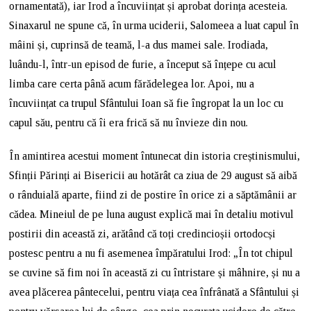
ornamentată), iar Irod a încuviințat și aprobat dorința acesteia.
Sinaxarul ne spune că, în urma uciderii, Salomeea a luat capul în
mâini și, cuprinsă de teamă, l-a dus mamei sale. Irodiada,
luându-l, într-un episod de furie, a început să înțepe cu acul
limba care certa până acum fărădelegea lor. Apoi, nu a
încuviințat ca trupul Sfântului Ioan să fie îngropat la un loc cu
capul său, pentru că îi era frică să nu învieze din nou.
În amintirea acestui moment întunecat din istoria creștinismului,
Sfinții Părinți ai Bisericii au hotărât ca ziua de 29 august să aibă
o rânduială aparte, fiind zi de postire în orice zi a săptămânii ar
cădea. Mineiul de pe luna august explică mai în detaliu motivul
postirii din această zi, arătând că toți credincioșii ortodocși
postesc pentru a nu fi asemenea împăratului Irod: „În tot chipul
se cuvine să fim noi în această zi cu întristare și mâhnire, și nu a
avea plăcerea pântecelui, pentru viața cea înfrânată a Sfântului și