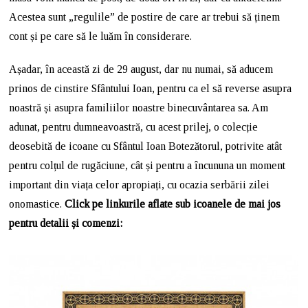
Acestea sunt „regulile” de postire de care ar trebui să ținem
cont și pe care să le luăm în considerare.
Așadar, în această zi de 29 august, dar nu numai, să aducem
prinos de cinstire Sfântului Ioan, pentru ca el să reverse asupra
noastră și asupra familiilor noastre binecuvântarea sa. Am
adunat, pentru dumneavoastră, cu acest prilej, o colecție
deosebită de icoane cu Sfântul Ioan Botezătorul, potrivite atât
pentru colțul de rugăciune, cât și pentru a încununa un moment
important din viața celor apropiați, cu ocazia serbării zilei
onomastice.
Click pe linkurile aflate sub icoanele de mai jos
pentru detalii și comenzi: