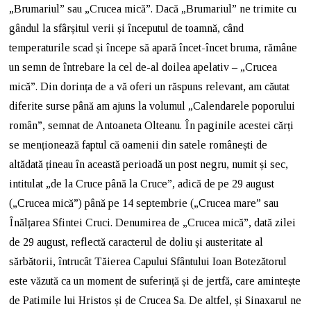
„Brumariul” sau „Crucea mică”. Dacă „Brumariul” ne trimite cu
gândul la sfârșitul verii și începutul de toamnă, când
temperaturile scad și începe să apară încet-încet bruma, rămâne
un semn de întrebare la cel de-al doilea apelativ – „Crucea
mică”. Din dorința de a vă oferi un răspuns relevant, am căutat
diferite surse până am ajuns la volumul „Calendarele poporului
român”, semnat de Antoaneta Olteanu. În paginile acestei cărți
se menționează faptul că oamenii din satele românești de
altădată țineau în această perioadă un post negru, numit și sec,
intitulat „de la Cruce până la Cruce”, adică de pe 29 august
(„Crucea mică”) până pe 14 septembrie („Crucea mare” sau
Înălțarea Sfintei Cruci. Denumirea de „Crucea mică”, dată zilei
de 29 august, reflectă caracterul de doliu și austeritate al
sărbătorii, întrucât Tăierea Capului Sfântului Ioan Botezătorul
este văzută ca un moment de suferință și de jertfă, care amintește
de Patimile lui Hristos și de Crucea Sa. De altfel, și Sinaxarul ne