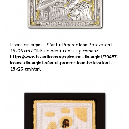
Icoana din argint – Sfantul Prooroc Ioan Botezatorul
19×26 cm / Click aici pentru detalii și comenzi:
https://www.bizanticons.ro/ro/icoane-din-argint/20457-
icoana-din-argint-sfantul-prooroc-ioan-botezatorul-
19×26-cm.html