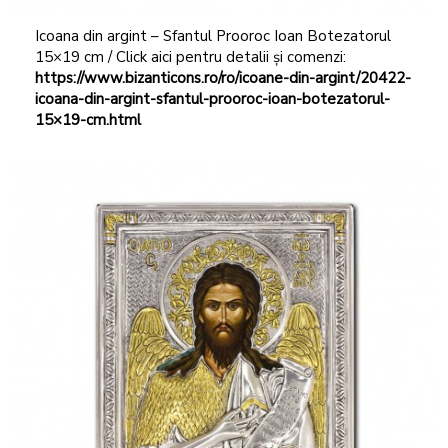
Icoana din argint – Sfantul Prooroc Ioan Botezatorul
15×19 cm / Click aici pentru detalii și comenzi:
https://www.bizanticons.ro/ro/icoane-din-argint/20422-
icoana-din-argint-sfantul-prooroc-ioan-botezatorul-
15×19-cm.html