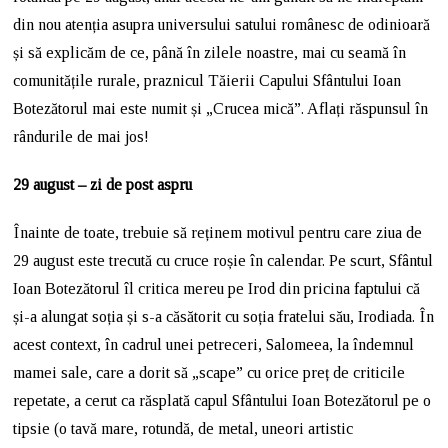
din nou atenția asupra universului satului românesc de odinioară
și să explicăm de ce, până în zilele noastre, mai cu seamă în
comunitățile rurale, praznicul Tăierii Capului Sfântului Ioan
Botezătorul mai este numit și „Crucea mică”. Aflați răspunsul în
rândurile de mai jos!
29 august – zi de post aspru
Înainte de toate, trebuie să reținem motivul pentru care ziua de
29 august este trecută cu cruce roșie în calendar. Pe scurt, Sfântul
Ioan Botezătorul îl critica mereu pe Irod din pricina faptului că
și-a alungat soția și s-a căsătorit cu soția fratelui său, Irodiada. În
acest context, în cadrul unei petreceri, Salomeea, la îndemnul
mamei sale, care a dorit să „scape” cu orice preț de criticile
repetate, a cerut ca răsplată capul Sfântului Ioan Botezătorul pe o
tipsie (o tavă mare, rotundă, de metal, uneori artistic