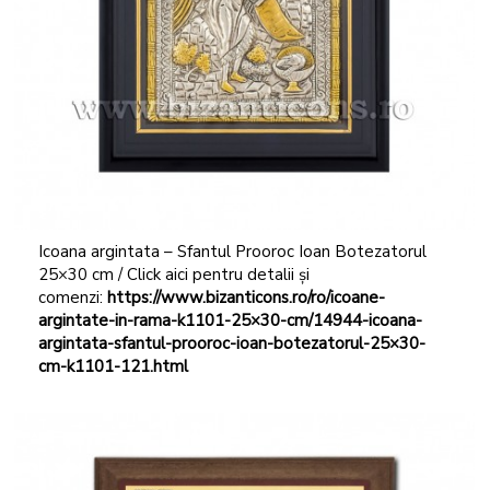
Icoana argintata – Sfantul Prooroc Ioan Botezatorul
25×30 cm / Click aici pentru detalii și
comenzi:
https://www.bizanticons.ro/ro/icoane-
argintate-in-rama-k1101-25×30-cm/14944-icoana-
argintata-sfantul-prooroc-ioan-botezatorul-25×30-
cm-k1101-121.html