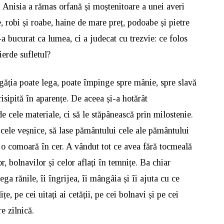
, Anisia a rămas orfană și moștenitoare a unei averi
e, robi și roabe, haine de mare preț, podoabe și pietre
-a bucurat ca lumea, ci a judecat cu trezvie: ce folos
ierde sufletul?
ogăția poate lega, poate împinge spre mânie, spre slavă
risipită în aparențe. De aceea și-a hotărât
de cele materiale, ci să le stăpânească prin milostenie.
 cele veșnice, să lase pământului cele ale pământului
, o comoară în cer. A vândut tot ce avea fără tocmeală
r, bolnavilor și celor aflați în temnițe. Ba chiar
lega rănile, îi îngrijea, îi mângâia și îi ajuta cu ce
țe, pe cei uitați ai cetății, pe cei bolnavi și pe cei
e zilnică.