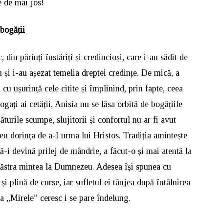
e de mai jos!
 bogății
 din părinți înstăriți și credincioși, care i-au sădit de
 și i-au așezat temelia dreptei credințe. De mică, a
 cu ușurință cele citite și împlinind, prin fapte, ceea
gați ai cetății, Anisia nu se lăsa orbită de bogățiile
turile scumpe, slujitorii și confortul nu ar fi avut
eu dorința de a-I urma lui Hristos. Tradiția amintește
să-i devină prilej de mândrie, a făcut-o și mai atentă la
 păstra mintea la Dumnezeu. Adesea își spunea cu
și plină de curse, iar sufletul ei tânjea după întâlnirea
a „Mirele” ceresc i se pare îndelung.