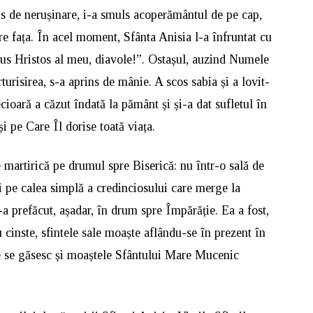
ins de nerușinare, i-a smuls acoperământul de pe cap,
re fața. În acel moment, Sfânta Anisia l-a înfruntat cu
isus Hristos al meu, diavole!”. Ostașul, auzind Numele
urisirea, s-a aprins de mânie. A scos sabia și a lovit-
cioară a căzut îndată la pământ și și-a dat sufletul în
 pe Care Îl dorise toată viața.
 martirică pe drumul spre Biserică: nu într-o sală de
ci pe calea simplă a credinciosului care merge la
a prefăcut, așadar, în drum spre Împărăție. Ea a fost,
u cinste, sfintele sale moaște aflându-se în prezent în
re se găsesc și moaștele Sfântului Mare Mucenic