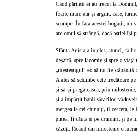
Când părinții ei au trecut la Domnul
foarte mari: aur și argint, case, turm
scumpe. În fața acestei bogății, nu s
are omul să strângă, dacă astfel își p
Sfânta Anisia a înțeles, atunci, că b
deșartă, spre lăcomie și spre o viață 
„meșteșugul” ei: să nu fie stăpânită 
A ales să schimbe cele trecătoare pe
și să-și pregătească, prin milostenie
și a împărțit banii săracilor, văduvelo
mergea la cei chinuiți, îi cerceta, le 
putea. Îi căuta și pe drumuri, și pe uli
căzuți, făcând din milostenie o lucrar