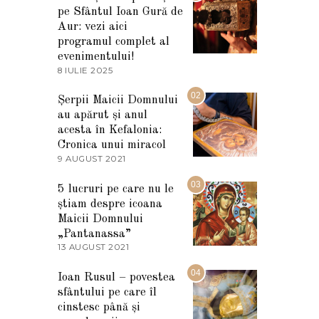
pe Sfântul Ioan Gură de
Aur: vezi aici
programul complet al
evenimentului!
8 IULIE 2025
1
0
I
02
Șerpii Maicii Domnului
U
au apărut și anul
L
I
acesta în Kefalonia:
E
Cronica unui miracol
2
9 AUGUST 2021
2
0
7
2
M
03
5
5 lucruri pe care nu le
A
știam despre icoana
R
T
Maicii Domnului
I
„Pantanassa”
E
13 AUGUST 2021
1
2
3
0
A
04
2
Ioan Rusul – povestea
U
2
sfântului pe care îl
G
U
cinstesc până și
S