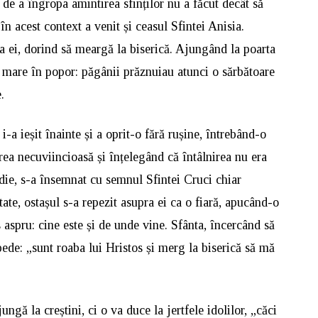
e de a îngropa amintirea sfinților nu a făcut decât să
în acest context a venit și ceasul Sfintei Anisia.
asa ei, dorind să meargă la biserică. Ajungând la poarta
 mare în popor: păgânii prăznuiau atunci o sărbătoare
.
i-a ieșit înainte și a oprit-o fără rușine, întrebând-o
ea necuviincioasă și înțelegând că întâlnirea nu era
jdie, s-a însemnat cu semnul Sfintei Cruci chiar
itate, ostașul s-a repezit asupra ei ca o fiară, apucând-o
s aspru: cine este și de unde vine. Sfânta, încercând să
pede: „sunt roaba lui Hristos și merg la biserică să mă
ungă la creștini, ci o va duce la jertfele idolilor, „căci