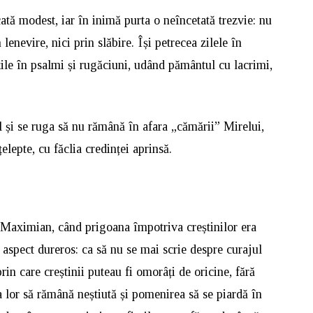
tă modest, iar în inimă purta o neîncetată trezvie: nu
lenevire, nici prin slăbire. Își petrecea zilele în
pțile în psalmi și rugăciuni, udând pământul cu lacrimi,
ul și se ruga să nu rămână în afara „cămării” Mirelui,
țelepte, cu făclia credinței aprinsă.
 Maximian, când prigoana împotriva creștinilor era
n aspect dureros: ca să nu se mai scrie despre curajul
rin care creștinii puteau fi omorâți de oricine, fără
a lor să rămână neștiută și pomenirea să se piardă în