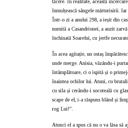
tăcere. În realitate, această încercar
înmulțească sângele mărturisirii. Iar 
Într-o zi a anului 298, a ieșit din c
numită a Casandrionei, a auzit zarvă
închinată Soarelui, cu jertfe necurate
În acea agitație, un ostaș împărătesc 
unde merge. Anisia, văzându-i purtar
întâmplătoare, ci o ispită și o prime
înaintea ochilor lui. Atuni, cu brutal
cu sila și cerându-i socoteală cu gla
scape de el, i-a răspuns blând și lim
rog Lui!”.
Atunci el a spus că nu o va lăsa să aj