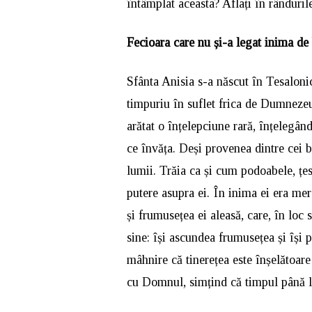
întâmplat aceasta? Aflați în rânduril
Fecioara care nu și-a legat inima de
Sfânta Anisia s-a născut în Tesalonic,
timpuriu în suflet frica de Dumnezeu
arătat o înțelepciune rară, înțelegând
ce învăța. Deși provenea dintre cei bo
lumii. Trăia ca și cum podoabele, țesă
putere asupra ei. În inima ei era mer
și frumusețea ei aleasă, care, în loc 
sine: își ascundea frumusețea și își
mâhnire că tinerețea este înșelătoare 
cu Domnul, simțind că timpul până l