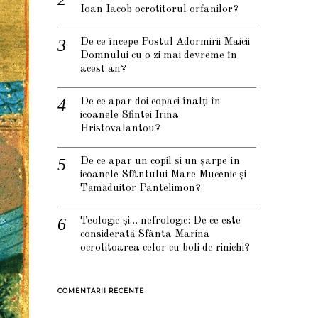
Ioan Iacob ocrotitorul orfanilor?
De ce începe Postul Adormirii Maicii
Domnului cu o zi mai devreme în
acest an?
De ce apar doi copaci înalți în
icoanele Sfintei Irina
Hristovalantou?
De ce apar un copil și un șarpe în
icoanele Sfântului Mare Mucenic și
Tămăduitor Pantelimon?
Teologie și… nefrologie: De ce este
considerată Sfânta Marina
ocrotitoarea celor cu boli de rinichi?
COMENTARII RECENTE