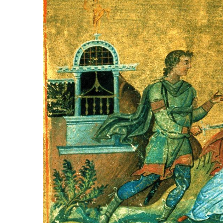
2
0
2
5