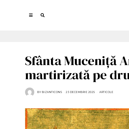
Sfânta Muceniță An
martirizată pe dr
BY
BIZANTICONS
23 DECEMBRIE 2025
2
ARTICOLE
3
D
E
C
E
M
B
R
I
E