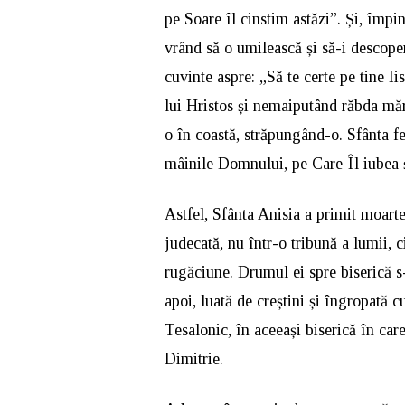
pe Soare îl cinstim astăzi”. Și, împ
vrând să o umilească și să-i descope
cuvinte aspre: „Să te certe pe tine I
lui Hristos și nemaiputând răbda mărt
o în coastă, străpungând-o. Sfânta fe
mâinile Domnului, pe Care Îl iubea și
Astfel, Sfânta Anisia a primit moarte
judecată, nu într-o tribună a lumii, 
rugăciune. Drumul ei spre biserică s-
apoi, luată de creștini și îngropată c
Tesalonic, în aceeași biserică în ca
Dimitrie.