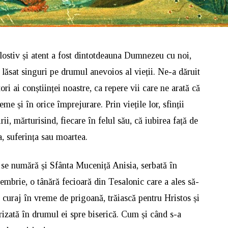
ostiv și atent a fost dintotdeauna Dumnezeu cu noi,
lăsat singuri pe drumul anevoios al vieții. Ne-a dăruit
tori ai conștiinței noastre, ca repere vii care ne arată că
eme și în orice împrejurare. Prin viețile lor, sfinții
i, mărturisind, fiecare în felul său, că iubirea față de
a, suferința sau moartea.
ei se numără și Sfânta Muceniță Anisia, serbată în
embrie, o tânără fecioară din Tesalonic care a ales să-
 curaj în vreme de prigoană, trăiască pentru Hristos și
rizată în drumul ei spre biserică. Cum și când s-a