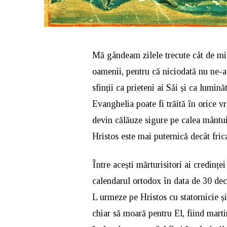
Mă gândeam zilele trecute cât de mil
oamenii, pentru că niciodată nu ne-a 
sfinții ca prieteni ai Săi și ca lumină
Evanghelia poate fi trăită în orice vr
devin călăuze sigure pe calea mântuiri
Hristos este mai puternică decât fric
Între acești mărturisitori ai credinț
calendarul ortodox în data de 30 dec
L urmeze pe Hristos cu statornicie și
chiar să moară pentru El, fiind marti