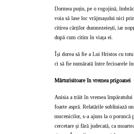
Dormea puțin, pe o rogojină, îmbrăca
voia să lase loc vrăjmașului nici prin 
citirea cărților dumnezeiești, iar no
după cum citim în viața ei.
Își dorea să fie a Lui Hristos cu tot
ci să fie numărată între fecioarele în
Mărturisitoare în vremea prigoanei
Anisia a trăit în vremea împăratului
foarte aspră. Relatările subliniază u
mucenicilor, s-a ajuns la o poruncă p
cercetare și fără judecată, ca moarte