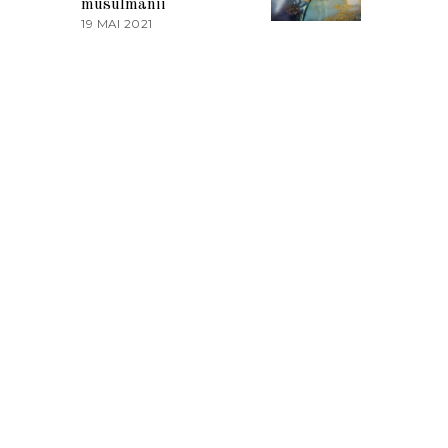
musulmanii
T
19 MAI 2021
1
2
9
0
M
2
A
1
I
2
0
2
1