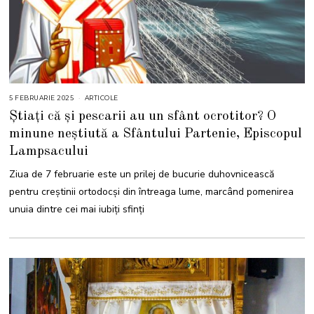
5 FEBRUARIE 2025
5
ARTICOLE
F
Știați că și pescarii au un sfânt ocrotitor? O
E
B
minune neștiută a Sfântului Partenie, Episcopul
R
U
Lampsacului
A
R
I
Ziua de 7 februarie este un prilej de bucurie duhovnicească
E
2
pentru creștinii ortodocși din întreaga lume, marcând pomenirea
0
2
unuia dintre cei mai iubiți sfinți
5