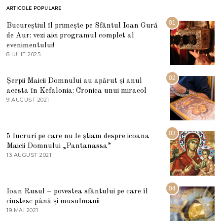
ARTICOLE POPULARE
01
Bucureștiul îl primește pe Sfântul Ioan Gură
de Aur: vezi aici programul complet al
evenimentului!
8 IULIE 2025
1
0
I
U
02
Șerpii Maicii Domnului au apărut și anul
L
acesta în Kefalonia: Cronica unui miracol
I
E
9 AUGUST 2021
2
2
7
0
M
2
A
5
R
03
5 lucruri pe care nu le știam despre icoana
T
I
Maicii Domnului „Pantanassa”
E
13 AUGUST 2021
1
2
3
0
A
2
U
2
G
04
Ioan Rusul – povestea sfântului pe care îl
U
S
cinstesc până și musulmanii
T
19 MAI 2021
1
2
9