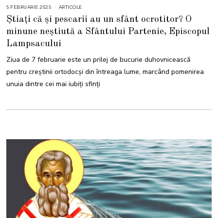
5 FEBRUARIE 2025
5
ARTICOLE
F
Știați că și pescarii au un sfânt ocrotitor? O
E
B
minune neștiută a Sfântului Partenie, Episcopul
R
U
Lampsacului
A
R
I
Ziua de 7 februarie este un prilej de bucurie duhovnicească
E
2
pentru creștinii ortodocși din întreaga lume, marcând pomenirea
0
2
unuia dintre cei mai iubiți sfinți
5