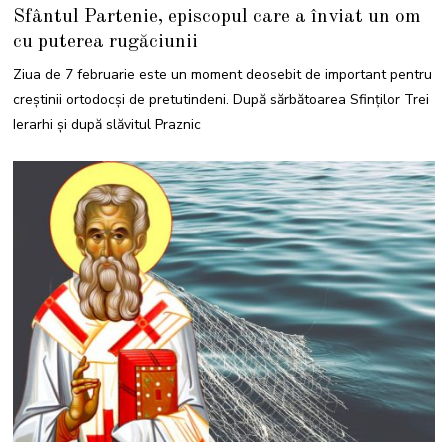
F
Sfântul Partenie, episcopul care a înviat un om
E
B
cu puterea rugăciunii
R
U
A
Ziua de 7 februarie este un moment deosebit de important pentru
R
I
creștinii ortodocși de pretutindeni. După sărbătoarea Sfinților Trei
E
2
Ierarhi și după slăvitul Praznic
0
2
4