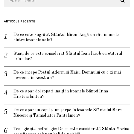
ARTICOLE RECENTE
De ce este zugrăvit Sfântul Miron lângă un râu în unele
dintre icoanele sale?
Știați de ce este considerat Sfântul Ioan Iacob ocrotitorul
orfanilor?
De ce începe Postul Adormirii Maicii Domnului cu o zi mai
devreme în acest an?
De ce apar doi copaci înalți în icoanele Sfintei Irina
Hristovalantou?
De ce apar un copil și un șarpe în icoanele Sfântului Mare
Mucenic și Tămăduitor Pantelimon?
Teologie și… nefrologie: De ce este considerată Sfânta Marina