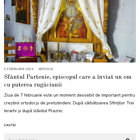
2 FEBRUARIE 2024
6
ARTICOLE
F
Sfântul Partenie, episcopul care a înviat un om
E
B
cu puterea rugăciunii
R
U
A
Ziua de 7 februarie este un moment deosebit de important pentru
R
I
creștinii ortodocși de pretutindeni. După sărbătoarea Sfinților Trei
E
2
Ierarhi și după slăvitul Praznic
0
2
4
CAUTĂ!