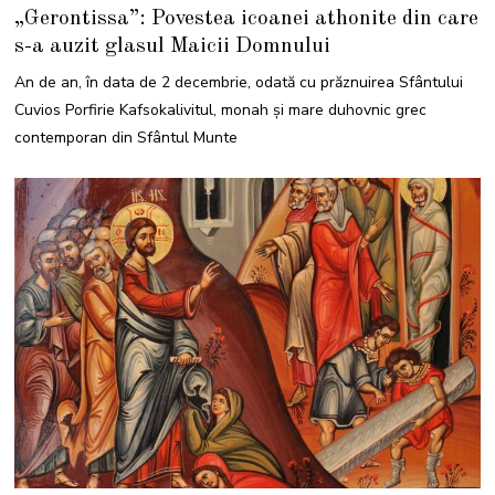
D
„Gerontissa”: Povestea icoanei athonite din care
E
C
s-a auzit glasul Maicii Domnului
E
M
B
An de an, în data de 2 decembrie, odată cu prăznuirea Sfântului
R
I
Cuvios Porfirie Kafsokalivitul, monah și mare duhovnic grec
E
2
contemporan din Sfântul Munte
0
2
1