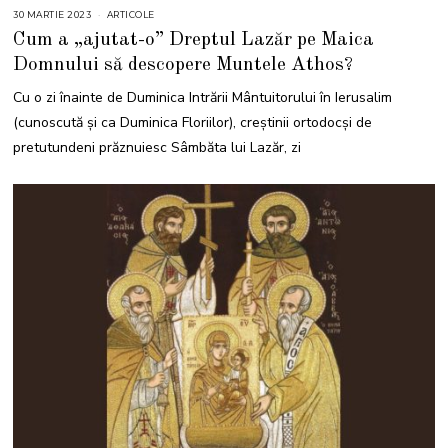
30 MARTIE 2023
3
ARTICOLE
0
Cum a „ajutat-o” Dreptul Lazăr pe Maica
M
A
Domnului să descopere Muntele Athos?
R
T
I
Cu o zi înainte de Duminica Intrării Mântuitorului în Ierusalim
E
2
(cunoscută și ca Duminica Floriilor), creștinii ortodocși de
0
2
pretutundeni prăznuiesc Sâmbăta lui Lazăr, zi
3