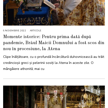
6 NOIEMBRIE 2022
9
ARTICOLE
N
Momente istorice: Pentru prima dată după
O
I
pandemie, Brâul Maicii Domnului a fost scos din
E
M
nou în procesiune, la Atena
B
R
I
Clipe înălțătoare, cu o profundă încărcătură duhovnicească au trăit
E
2
credincioșii greci și pelerinii sosiți la Atena în aceste zile. O
0
2
mângâiere athonită, mai cu
2