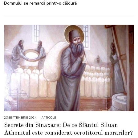
Domnului se remarcă printr-o căldură
23 SEPTEMBRIE 2024
2
ARTICOLE
3
Secrete din Sinaxare: De ce Sfântul Siluan
S
E
Athonitul este considerat ocrotitorul morarilor?
P
T