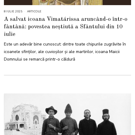
8 IULIE 2025
8
ARTICOLE
I
A salvat icoana Vimatárissa aruncând-o într-o
U
L
fântână: povestea neștiută a Sfântului din 10
I
E
iulie
2
0
2
Este un adevăr bine cunoscut: dintre toate chipurile zugrăvite în
5
icoanele sfinților, ale cuvioșilor și ale martirilor, icoana Maicii
Domnului se remarcă printr-o căldură