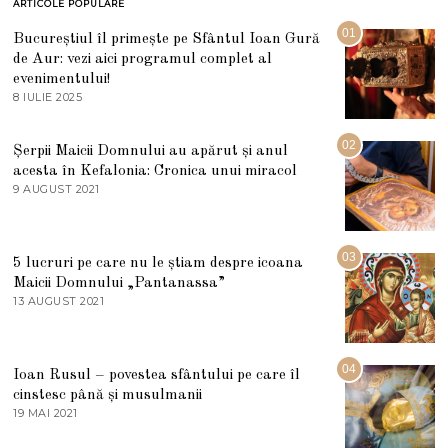
ARTICOLE POPULARE
01
Bucureștiul îl primește pe Sfântul Ioan Gură
de Aur: vezi aici programul complet al
evenimentului!
8 IULIE 2025
1
0
I
U
02
Șerpii Maicii Domnului au apărut și anul
L
acesta în Kefalonia: Cronica unui miracol
I
E
9 AUGUST 2021
2
2
7
0
M
2
A
5
R
03
5 lucruri pe care nu le știam despre icoana
T
I
Maicii Domnului „Pantanassa”
E
13 AUGUST 2021
1
2
3
0
A
2
U
2
G
04
Ioan Rusul – povestea sfântului pe care îl
U
S
cinstesc până și musulmanii
T
19 MAI 2021
1
2
9
0
M