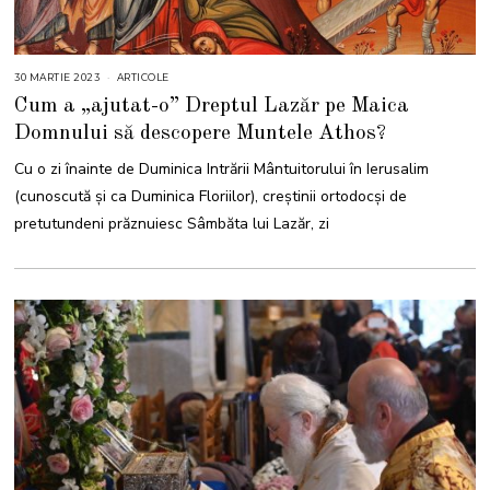
30 MARTIE 2023
3
ARTICOLE
0
Cum a „ajutat-o” Dreptul Lazăr pe Maica
M
A
Domnului să descopere Muntele Athos?
R
T
I
Cu o zi înainte de Duminica Intrării Mântuitorului în Ierusalim
E
2
(cunoscută și ca Duminica Floriilor), creștinii ortodocși de
0
2
pretutundeni prăznuiesc Sâmbăta lui Lazăr, zi
3