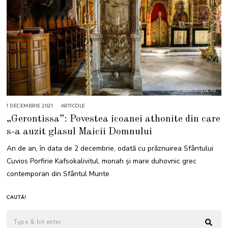
1 DECEMBRIE 2021
1
ARTICOLE
D
„Gerontissa”: Povestea icoanei athonite din care
E
C
s-a auzit glasul Maicii Domnului
E
M
B
An de an, în data de 2 decembrie, odată cu prăznuirea Sfântului
R
I
Cuvios Porfirie Kafsokalivitul, monah și mare duhovnic grec
E
2
contemporan din Sfântul Munte
0
2
1
CAUTĂ!