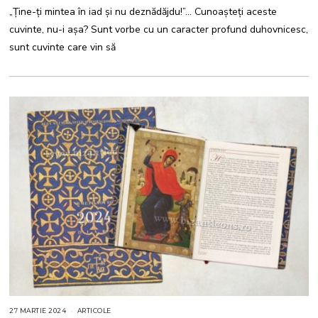
E
„Ţine-ţi mintea în iad şi nu deznădăjdu!”… Cunoașteți aceste
M
B
cuvinte, nu-i așa? Sunt vorbe cu un caracter profund duhovnicesc,
R
I
sunt cuvinte care vin să
E
2
0
2
4
27 MARTIE 2024
ARTICOLE