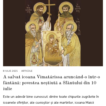
8 IULIE 2025
8
ARTICOLE
I
A salvat icoana Vimatárissa aruncând-o într-o
U
L
fântână: povestea neștiută a Sfântului din 10
I
E
iulie
2
0
2
Este un adevăr bine cunoscut: dintre toate chipurile zugrăvite în
5
icoanele sfinților, ale cuvioșilor și ale martirilor, icoana Maicii