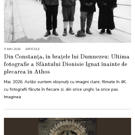
11 MAI 2026
1
ARTICOLE
2
Din Constanța, în brațele lui Dumnezeu: Ultima
M
A
fotografie a Sfântului Dionisie Ignat înainte de
I
2
plecarea în Athos
0
2
6
Mai, 2026. Astăzi suntem obișnuiți cu imagini clare, filmate în 4K,
cu fotografii făcute în fiecare zi, din orice unghi, la orice pas.
Imaginea