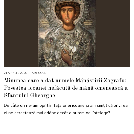
21 APRILIE 2026
2
ARTICOLE
1
Minunea care a dat numele Mănăstirii Zografu:
A
P
Povestea icoanei nefăcută de mână omenească a
R
I
Sfântului Gheorghe
L
I
E
De câte ori ne-am oprit în fața unei icoane și am simțit că privirea
2
0
ei ne cercetează mai adânc decât o putem noi înțelege?
2
6