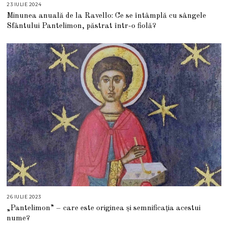
23 IULIE 2024
2
3
Minunea anuală de la Ravello: Ce se întâmplă cu sângele
I
U
Sfântului Pantelimon, păstrat într-o fiolă?
L
I
E
2
0
2
4
26 IULIE 2023
2
6
„Pantelimon” – care este originea și semnificația acestui
I
U
nume?
L
I