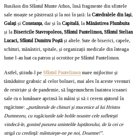
Rusikon din Sfântul Munte Athos, însă fragmente din sfintele
sale moaște se păstrează și la noi în țară: la
Catedralele din Iași
,
Galați
și
Constanța
, dar și în
Capitală
, la
Mănăstirea Plumbuita
și la
Bisericile Stavropoleos, Sfântul Pantelimon, Sfântul Stelian
Lucaci, Sfântul Dumitru Poștă
și altele. Sute de biserici, capele,
schituri, mănăstiri, spitale, și organizații medicale din înteaga
lume l-au luat ca patron și ocrotitor pe Sfântul Pantelimon.
Astfel, știindu-l pe
Sfântul Pantelimon
mare mijlocitor și
tămăduitor grabnic al celor bolnavi, mai ales în aceste vremuri
de restriște și de pandemie, să îngenunchem înaintea icoanei
sale cu o lumânare aprinsă în mâini și să-i cerem ajutorul în
rugăciune: „
purtătorule de chinuri şi mucenice al lui Hristos
Dumnezeu, cu rugăciunile tale bolile noastre cele sufleteşti
vindecă-le, gonind pururea smintelile luptătorului, de la cei ce
strigă cu credinţă: mântuieşte-ne pe noi, Doamne!”.