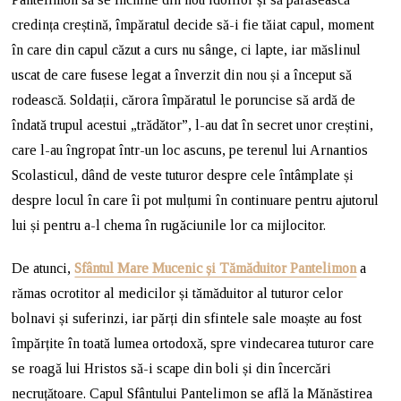
credința creștină, împăratul decide să-i fie tăiat capul, moment
în care din capul căzut a curs nu sânge, ci lapte, iar măslinul
uscat de care fusese legat a înverzit din nou și a început să
rodească. Soldații, cărora împăratul le poruncise să ardă de
îndată trupul acestui „trădător”, l-au dat în secret unor creștini,
care l-au îngropat într-un loc ascuns, pe terenul lui Arnantios
Scolasticul, dând de veste tuturor despre cele întâmplate și
despre locul în care îi pot mulțumi în continuare pentru ajutorul
lui și pentru a-l chema în rugăciunile lor ca mijlocitor.
De atunci,
Sfântul Mare Mucenic și Tămăduitor Pantelimon
a
rămas ocrotitor al medicilor și tămăduitor al tuturor celor
bolnavi și suferinzi, iar părți din sfintele sale moaște au fost
împărțite în toată lumea ortodoxă, spre vindecarea tuturor care
se roagă lui Hristos să-i scape din boli și din încercări
necruțătoare. Capul Sfântului Pantelimon se află la Mănăstirea