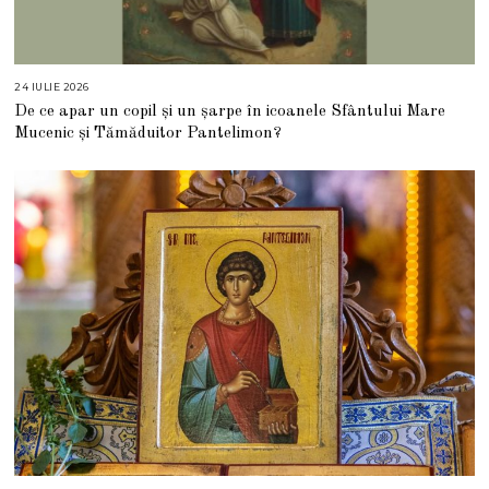
24 IULIE 2026
2
4
De ce apar un copil și un șarpe în icoanele Sfântului Mare
I
U
Mucenic și Tămăduitor Pantelimon?
L
I
E
2
0
2
6