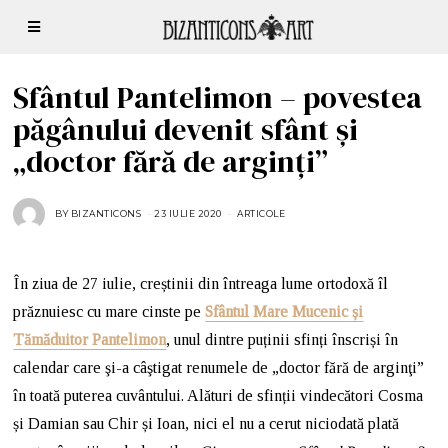
Sfântul Pantelimon – povestea
păgânului devenit sfânt și
„doctor fără de arginţi”
BY
BIZANTICONS
23 IULIE 2020
ARTICOLE
În ziua de 27 iulie, creștinii din întreaga lume ortodoxă îl
prăznuiesc cu mare cinste pe
Sfântul Mare Mucenic și
Tămăduitor Pantelimon
, unul dintre puținii sfinți înscriși în
calendar care şi-a câştigat renumele de „doctor fără de arginţi”
în toată puterea cuvântului. Alături de sfinții vindecători Cosma
și Damian sau Chir și Ioan, nici el nu a cerut niciodată plată