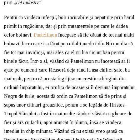
prin
„cel milostiv”
.
Pentru că vindeca infecții, boli incurabile și neputințe prin harul
primit în rugăciune, dar și prin tratamentele pe care le dădea
celor bolnavi,
Pantelimon
începuse să fie căutat de tot mai mulți
bolnavi, lucru care i-a făcut pe ceilalți medici din Nicomidia să
fie tot mai invidioși, mai ales că el nu lua niciun ban pentru
binele făcut. Într-o zi, văzând că Pantelimon nu încetează să îi
ajute pe oamenii care făcuseră deja rând la ușa chiliei sale, ba
mai mult, pentru că acesta îngrijise un creștin schingiuit din
ordinul împăratului, ei profită de ocazie și îl denunță împăratului.
Negru de furie, acesta dă ordin ca Pantelimon să fie prins și
supus unor chinuri groaznice, pentru a se lepăda de Hristos.
Trupul Sfântului a fost în mai multe rânduri sfâșiat cu gheare de
fier și ars cu făclii, apoi aruncat în plumb, însă se vindeca
imediat în chip minunat. Văzând că nu există vreo șansă ca
Pantelimon să se închine din nou idolilor și să părăsească