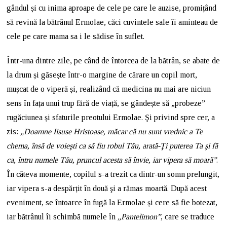
gândul și cu inima aproape de cele pe care le auzise, promițând
să revină la bătrânul Ermolae, căci cuvintele sale îi aminteau de
cele pe care mama sa i le sădise în suflet.
Într-una dintre zile, pe când de întorcea de la bătrân, se abate de
la drum și găsește într-o margine de cărare un copil mort,
mușcat de o viperă și, realizând că medicina nu mai are niciun
sens în fața unui trup fără de viață, se gândește să „probeze”
rugăciunea și sfaturile preotului Ermolae. Şi privind spre cer, a
zis:
„Doamne Iisuse Hristoase, măcar că nu sunt vrednic a Te
chema, însă de voieşti ca să fiu robul Tău, arată-Ţi puterea Ta şi fă
ca, întru numele Tău, pruncul acesta să învie, iar vipera să moară”
.
În câteva momente, copilul s-a trezit ca dintr-un somn prelungit,
iar vipera s-a despărțit în două şi a rămas moartă. După acest
eveniment, se întoarce în fugă la Ermolae și cere să fie botezat,
iar bătrânul îi schimbă numele în
„Pantelimon”
, care se traduce