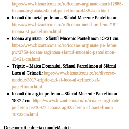
https://www.bizanticons.ro/ro/icoane-argintate-mari/12886-
icoana-argintata-sfantul-pantelimon-44×54-cm.html
Icoan
ă din metal pe lemn – Sfântul Mucenic Pantelimon:
https://www.bizanticons.ro/ro/icoana-metal-pe-lemn/192-
icoana-sf-pantelimon.html
Icoană argintată – Sfântul Mucenic Pantelimon 15×21 cm
:
https://www.bizanticons.ro/ro/icoane-argintate-pe-lemn-
pw/2759-icoana-argintata-sfantul-mucenic-pantelimon-
15×21-cm.html
Triptic – Maica Domnului, Sfântul Pantelimon și Sfântul
Luca al Crimeii:
https://www.bizanticons.ro/ro/diverse-
modele/3017-triptic-md-sf-luca-al-crimeei-sf-
pantelimon.html
Icoan
ă din argint pe lemn – Sfântul Mucenic Pantelimon
18×22 cm:
https://www.bizanticons.ro/ro/icoane-argintate-
pe-lemn-ps/10972-icoana-ag925-lemn-sf-pantelimon-
18x22cm.html
Descoperiți colecția completă, aici: