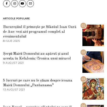
ARTICOLE POPULARE
01
Bucureștiul îl primește pe Sfântul Ioan Gură
de Aur: vezi aici programul complet al
evenimentului!
8 IULIE 2025
1
0
I
U
02
Șerpii Maicii Domnului au apărut și anul
L
acesta în Kefalonia: Cronica unui miracol
I
E
9 AUGUST 2021
2
2
7
0
M
2
A
5
R
03
5 lucruri pe care nu le știam despre icoana
T
I
Maicii Domnului „Pantanassa”
E
13 AUGUST 2021
1
2
3
0
A
2
U
2
G
04