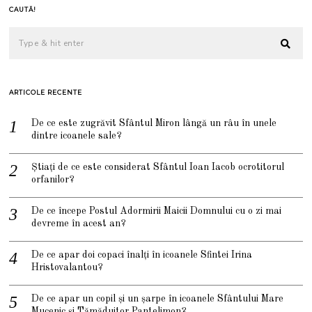
CAUTĂ!
ARTICOLE RECENTE
De ce este zugrăvit Sfântul Miron lângă un râu în unele
dintre icoanele sale?
Știați de ce este considerat Sfântul Ioan Iacob ocrotitorul
orfanilor?
De ce începe Postul Adormirii Maicii Domnului cu o zi mai
devreme în acest an?
De ce apar doi copaci înalți în icoanele Sfintei Irina
Hristovalantou?
De ce apar un copil și un șarpe în icoanele Sfântului Mare
Mucenic și Tămăduitor Pantelimon?