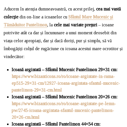
Aducem în atenția dumneavoastră, cu acest prilej,
cea mai vastă
colecție
din on-line a icoanelor cu
Sfântul Mare Mucenic și
Tămăduitor Pantelimon
, la
cele mai variate prețuri
– icoane
potrivite atât ca dar și încununare a unui moment deosebit din
viața celor apropiați, dar și dacă doriți, pur și simplu, să vă
îmbogățiți colțul de rugăciune cu icoana acestui mare ocrotitor și
vindecător:
Icoană argintată – Sfântul Mucenic Pantelimon 29×31 cm:
https://www.bizanticons.ro/ro/icoane-argintate-in-rama-
ep515-29×31-cm/12927-icoana-argintata-sfantul-mucenic-
pantelimon-29×31-cm.html
Icoană argintată – Sfântul Mucenic Pantelimon 20×26 cm
:
https://www.bizanticons.ro/ro/icoane-argintate-pe-lemn-
pw/2745-icoana-argintata-sfantul-mucenic-pantelimon-
20×26-cm.html
Icoana argintată – Sfântul Pantelimon 44×54 cm
: