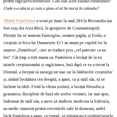
pentru îngrijirea bolnavilor.
Cine este acest Sfântul Pantelimon?
Unde s-a născut și cum a ajuns el să fie trecut în calendar?
Sfântul Pantelimon
a venit pe lume în anul 284 în Nicomidia (un
fost oraș din Asia Mică, în apropiere de Constantinopol).
Părinții lui se numeau Eustorgios, senator pagân, și Evula, o
creștină cu frica lui Dumnezeu. Ei l-au numit pe copilul lor la
naștere „Pantoleon”, care se traduce prin „cel puternic ca un
leu”. Cât timp a trăit mama sa, Pantoleon a învățat de la ea
tainele creștinismului și rugăciunea, însă după ce ea a trecut la
Domnul, a început să meargă tot mai rar la întâlnirile creștinilor
și, uitând învățătura cea dreaptă, a ajuns, ca și tatăl său, să se
închine la idoli. Fiind la vârsta școlară, a învățat filosofia și
gramatica, discipline de bază ale acelor vremuri, iar mai apoi,
îndemnat de tatăl său, a mers să studieze medicina la Eufrosin,
un medic cunoscut pentru cercetările sale în domeniu, astfel
încât Pantoleon a ajuns, cu timpul, să stăpânească profund tainele