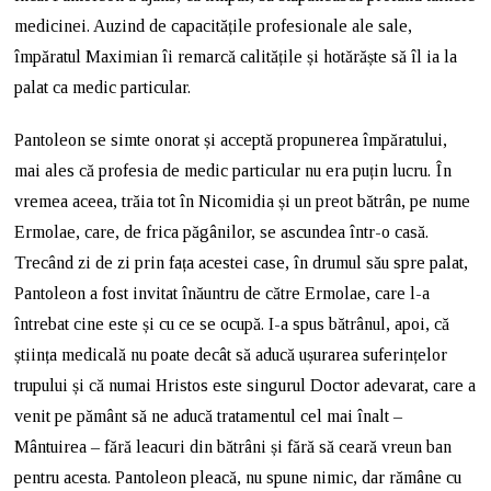
medicinei. Auzind de capacitățile profesionale ale sale,
împăratul Maximian îi remarcă calitățile și hotărăște să îl ia la
palat ca medic particular.
Pantoleon se simte onorat și acceptă propunerea împăratului,
mai ales că profesia de medic particular nu era puțin lucru. În
vremea aceea, trăia tot în Nicomidia și un preot bătrân, pe nume
Ermolae, care, de frica păgânilor, se ascundea într-o casă.
Trecând zi de zi prin fața acestei case, în drumul său spre palat,
Pantoleon a fost invitat înăuntru de către Ermolae, care l-a
întrebat cine este și cu ce se ocupă. I-a spus bătrânul, apoi, că
știința medicală nu poate decât să aducă ușurarea suferințelor
trupului și că numai Hristos este singurul Doctor adevarat, care a
venit pe pământ să ne aducă tratamentul cel mai înalt –
Mântuirea – fără leacuri din bătrâni și fără să ceară vreun ban
pentru acesta. Pantoleon pleacă, nu spune nimic, dar rămâne cu