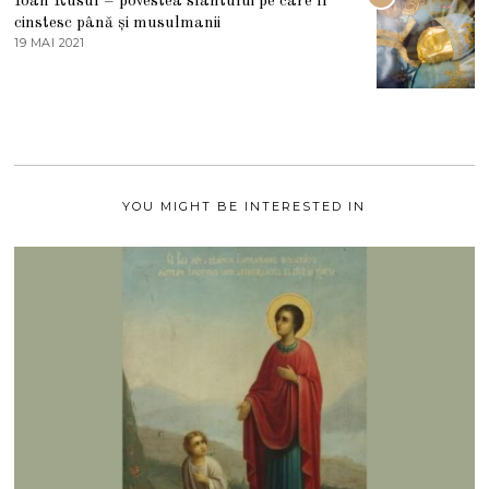
Ioan Rusul – povestea sfântului pe care îl
U
S
cinstesc până și musulmanii
T
19 MAI 2021
1
2
9
0
M
2
A
1
I
2
0
2
1
YOU MIGHT BE INTERESTED IN