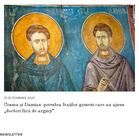
E
2
0
2
3
31 OCTOMBRIE 2022
2
8
Cosma și Damian: povestea fraților gemeni care au ajuns
O
C
„doctori fără de arginţi”
T
O
M
B
R
I
NEWSLETTER
E
2