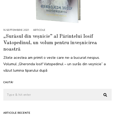
16 SEPTEMBRIE 2021
1
ARTICOLE
7
„Surâsul din veșnicie” al Părintelui Iosif
S
E
Vatopedinul, un volum pentru înveșnicirea
P
T
noastră
E
M
B
Zilele acestea am primit o veste care ne-a bucurat nespus.
R
I
Volumul „Gheronda Iosif Vatopedinul – un surâs din veșnicie” a
E
2
văzut lumina tiparului după
0
2
1
CAUTĂ!
ARTICOLE RECENTE