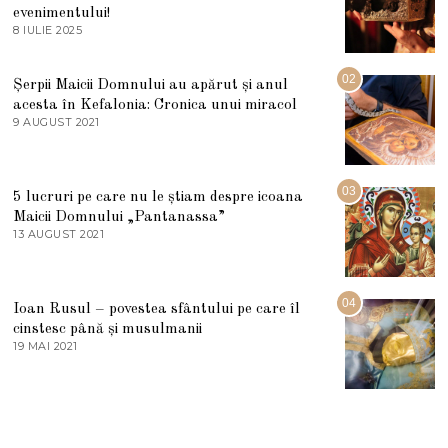
evenimentului!
8 IULIE 2025
1
0
I
U
02
Șerpii Maicii Domnului au apărut și anul
L
acesta în Kefalonia: Cronica unui miracol
I
E
9 AUGUST 2021
2
2
7
0
M
2
A
5
R
03
5 lucruri pe care nu le știam despre icoana
T
I
Maicii Domnului „Pantanassa”
E
13 AUGUST 2021
1
2
3
0
A
2
U
2
G
04
Ioan Rusul – povestea sfântului pe care îl
U
S
cinstesc până și musulmanii
T
19 MAI 2021
1
2
9
0
M
2
A
1
I
2
0