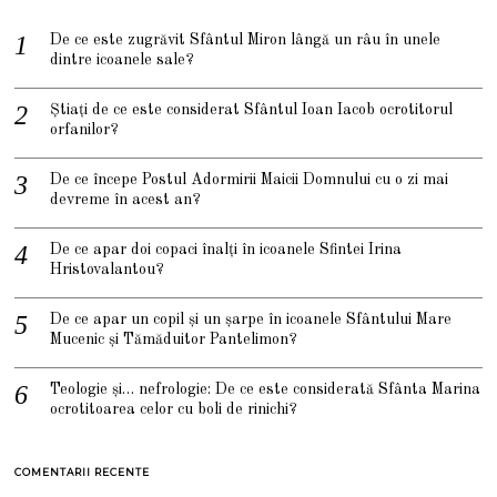
De ce este zugrăvit Sfântul Miron lângă un râu în unele
dintre icoanele sale?
Știați de ce este considerat Sfântul Ioan Iacob ocrotitorul
orfanilor?
De ce începe Postul Adormirii Maicii Domnului cu o zi mai
devreme în acest an?
De ce apar doi copaci înalți în icoanele Sfintei Irina
Hristovalantou?
De ce apar un copil și un șarpe în icoanele Sfântului Mare
Mucenic și Tămăduitor Pantelimon?
Teologie și… nefrologie: De ce este considerată Sfânta Marina
ocrotitoarea celor cu boli de rinichi?
COMENTARII RECENTE