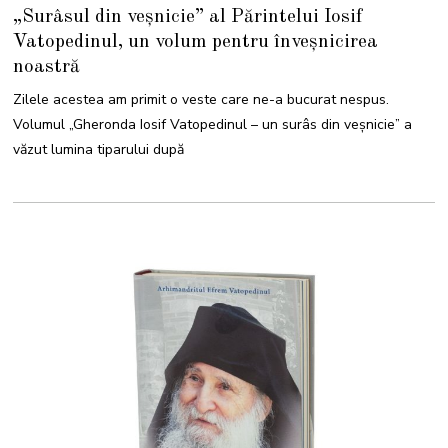
7
„Surâsul din veșnicie” al Părintelui Iosif
S
E
Vatopedinul, un volum pentru înveșnicirea
P
T
noastră
E
M
B
Zilele acestea am primit o veste care ne-a bucurat nespus.
R
I
Volumul „Gheronda Iosif Vatopedinul – un surâs din veșnicie” a
E
2
văzut lumina tiparului după
0
2
1